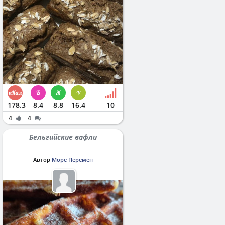
178.3
8.4
8.8
16.4
10
4
4
Бельгийские вафли
Автор
Море Перемен