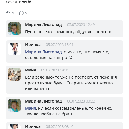
кислятины😄
4
5
Марина Листопад
05.07.2023 12:49
Пусть полежат немного дойдут до спелости.
Иринка
05.07.2023 15:01
Марина Листопад
, съела те, что помягче,
остальные на завтра 😊
Майя
05.07.2023 18:01
Если зеленые- то уже не поспеют, от лежания
просто вялые будут. Сварить компот можно
или варенье
Марина Листопад
06.07.2023 00:22
Майя
, ну, если совсем зелёные, то конечно.
Лучше вообще не брать.
Иринка
06.07.2023 08:40