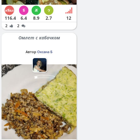
116.4
6.4
8.9
2.7
12
2
2
Омлет с кабачком
Автор
Оксана Б