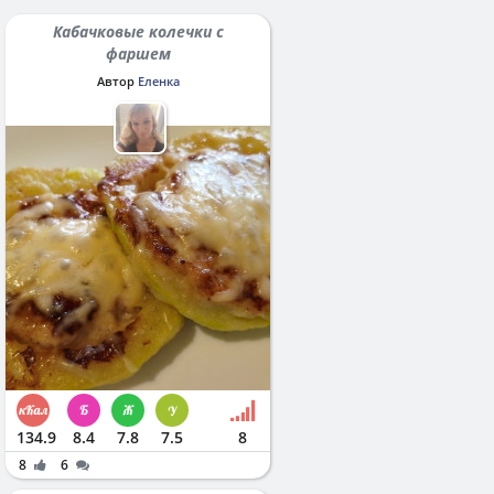
Кабачковые колечки с
фаршем
Автор
Еленка
134.9
8.4
7.8
7.5
8
8
6