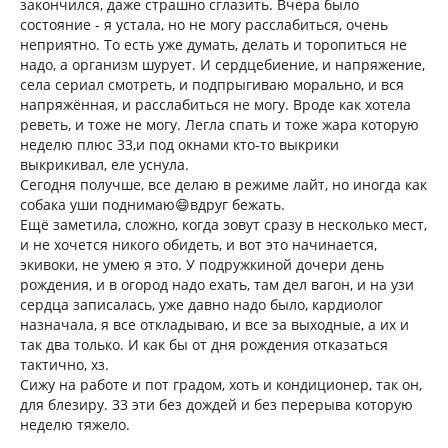
закончился, даже страшно сглазить. Вчера было
состояние - я устала, но не могу расслабиться, очень
неприятно. То есть уже думать, делать и торопиться не
надо, а организм шурует. И сердцебиение, и напряжение,
села сериал смотреть, и подпрыгиваю морально, и вся
напряжённая, и расслабиться не могу. Вроде как хотела
реветь, и тоже не могу. Легла спать и тоже жара которую
неделю плюс 33,и под окнами кто-то выкрики
выкрикивал, еле уснула.
Сегодня получше, все делаю в режиме лайт, но иногда как
собака уши поднимаю😄вдруг бежать.
Ещё заметила, сложно, когда зовут сразу в несколько мест,
и не хочется никого обидеть, и вот это начинается,
экивоки, не умею я это. У подружкиной дочери день
рождения, и в огород надо ехать, там дел вагон, и на узи
сердца записалась, уже давно надо было, кардиолог
назначала, я все откладываю, и все за выходные, а их и
так два только. И как бы от дня рождения отказаться
тактично, хз.
Сижу на работе и пот градом, хоть и кондиционер, так он,
для блезиру. 33 эти без дождей и без перерыва которую
неделю тяжело.