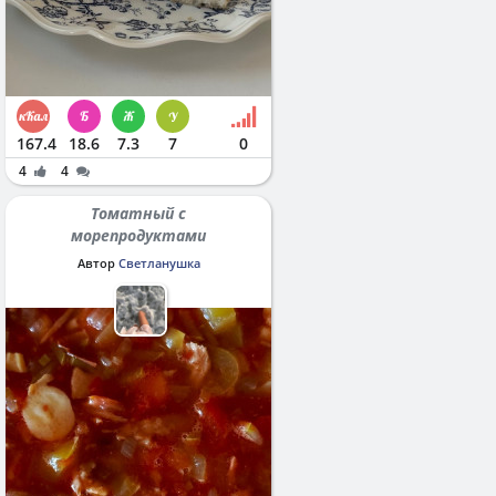
167.4
18.6
7.3
7
0
4
4
Томатный с
морепродуктами
Автор
Светланушка