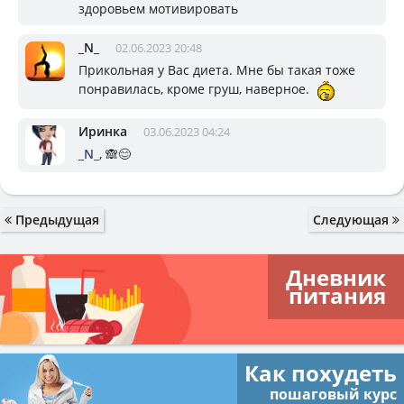
здоровьем мотивировать
_N_
02.06.2023 20:48
Прикольная у Вас диета. Мне бы такая тоже
понравилась, кроме груш, наверное.
Иринка
03.06.2023 04:24
_N_
, 🙈😊
Предыдущая
Следующая
Дневник
питания
Как похудеть
пошаговый курс