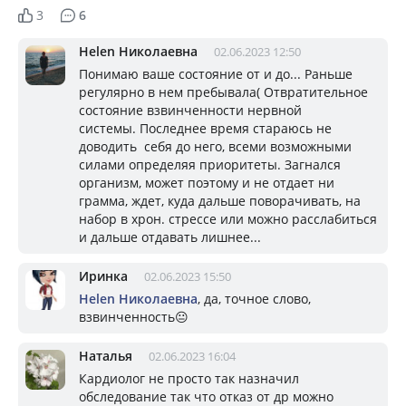
3
6
Helen Николаевна
02.06.2023 12:50
Понимаю ваше состояние от и до... Раньше
регулярно в нем пребывала( Отвратительное
состояние взвинченности нервной
системы. Последнее время стараюсь не
доводить себя до него, всеми возможными
силами определяя приоритеты. Загнался
организм, может поэтому и не отдает ни
грамма, ждет, куда дальше поворачивать, на
набор в хрон. стрессе или можно расслабиться
и дальше отдавать лишнее...
Иринка
02.06.2023 15:50
Helen Николаевна
, да, точное слово,
взвинченность😐
Наталья
02.06.2023 16:04
Кардиолог не просто так назначил
обследование так что отказ от др можно