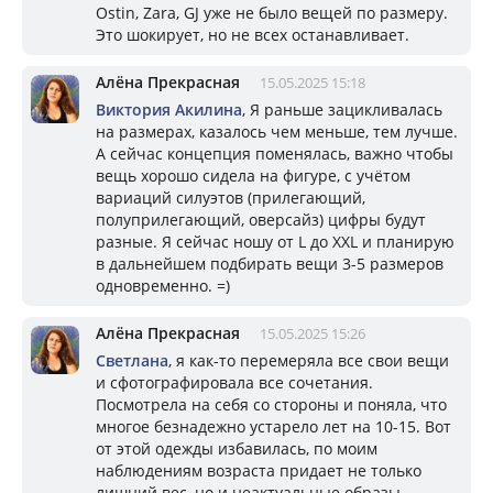
Ostin, Zara, GJ уже не было вещей по размеру.
Это шокирует, но не всех останавливает.
Алёна Прекрасная
15.05.2025 15:18
Виктория Акилина
, Я раньше зацикливалась
на размерах, казалось чем меньше, тем лучше.
А сейчас концепция поменялась, важно чтобы
вещь хорошо сидела на фигуре, с учётом
вариаций силуэтов (прилегающий,
полуприлегающий, оверсайз) цифры будут
разные. Я сейчас ношу от L до XXL и планирую
в дальнейшем подбирать вещи 3-5 размеров
одновременно. =)
Алёна Прекрасная
15.05.2025 15:26
Светлана
, я как-то перемеряла все свои вещи
и сфотографировала все сочетания.
Посмотрела на себя со стороны и поняла, что
многое безнадежно устарело лет на 10-15. Вот
от этой одежды избавилась, по моим
наблюдениям возраста придает не только
лишний вес, но и неактуальные образы.