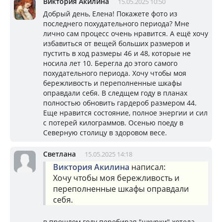
Виктория Акилина
15.05.2025 10:50
Добрый день, Елена! Покажете фото из
последнего похудательного периода? Мне
лично сам процесс очень нравится. А ещë хочу
избавиться от вещей больших размеров и
пустить в ход размеры 46 и 48, которые не
носила лет 10. Берегла до этого самого
похудательного периода. Хочу чтобы моя
бережливость и переполненные шкафы
оправдали себя. В следщем году в планах
полностью обновить гардероб размером 44.
Еще нравится состояние, полное энергии и сил
с потерей килограммов. Осенью поеду в
Северную столицу в здоровом весе.
Светлана
15.05.2025 14:18
Виктория Акилина
написал:
Хочу чтобы моя бережливость и
переполненные шкафы оправдали
себя.
в прошлом году перебирая "шкурки" хотела