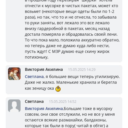
отнести к мусорке в чистых пакетах, может кто
возьмет (некоторые вещи одеты были по 1-2
раза), но так, что то и не отнесла, то забывала
то руки заняты, вот лежало это все лежало
внизу гардеробной в пакетах, месяц назад
достала померяла и обрадовалась своей лени.
То что пока мало, положила аккуратно обратно,
но теперь даже не думаю куда либо нести,
пусть ждут! С МЗР думаю еще скину жирок
потихоньку,
Виктория Акилина
15.05.2025 14:29
Светлана
, я большие вещи теперь утилизирую.
Даже не жалко. Маленькие хранила и берегла
как зеницу ока
Светлана
15.05.2025 14:52
Виктория Акилина
,Большие тоже в мусорку
совсем, они свое отслужили, но не все у меня
остаются всякие размахайки, балдахоны,
которые так были в пору( читай в обтяг) а