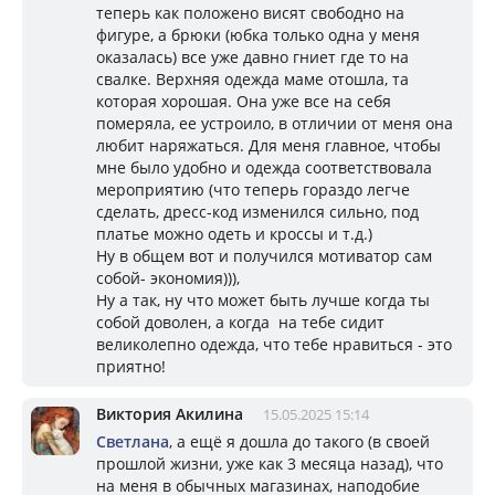
теперь как положено висят свободно на
фигуре, а брюки (юбка только одна у меня
оказалась) все уже давно гниет где то на
свалке. Верхняя одежда маме отошла, та
которая хорошая. Она уже все на себя
померяла, ее устроило, в отличии от меня она
любит наряжаться. Для меня главное, чтобы
мне было удобно и одежда соответствовала
мероприятию (что теперь гораздо легче
сделать, дресс-код изменился сильно, под
платье можно одеть и кроссы и т.д.)
Ну в общем вот и получился мотиватор сам
собой- экономия))),
Ну а так, ну что может быть лучше когда ты
собой доволен, а когда на тебе сидит
великолепно одежда, что тебе нравиться - это
приятно!
Виктория Акилина
15.05.2025 15:14
Светлана
, а ещë я дошла до такого (в своей
прошлой жизни, уже как 3 месяца назад), что
на меня в обычных магазинах, наподобие