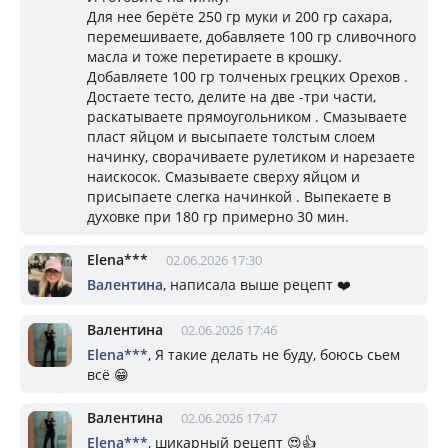
Для нее берёте 250 гр муки и 200 гр сахара,
перемешиваете, добавляете 100 гр сливочного
масла и тоже перетираете в крошку.
Добавляете 100 гр толченых грецких Орехов .
Достаете тесто, делите на две -три части,
раскатываете прямоугольником . Смазываете
пласт яйцом и высыпаете толстым слоем
начинку, сворачиваете рулетиком и нарезаете
наискосок. Смазываете сверху яйцом и
присыпаете слегка начинкой . Выпекаете в
духовке при 180 гр примерно 30 мин.
Elena***
02.06.2026 17:30
Валентина
, написала выше рецепт ❤️
Валентина
02.06.2026 17:46
Elena***
, Я такие делать не буду, боюсь сьем
всё 😁
Валентина
02.06.2026 17:47
Elena***
, шикарный рецепт 😍👍