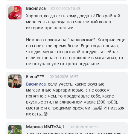
Василиса
02.06.2026 16:49
Хорошо, когда есть кому доедать! По крайней
мере есть надежда на счастливый конец
истории про печеньки.
Немного похожи на "павловские". Которые еще
во советское время были. Еще тогда поняла,
что для меня это срывной продукт и сейчас
если встречаю что-то похожее в магазинах, то
не покупаю уже от греха подальше.
Elena***
02.06.2026 16:57
Василиса
, если учесть, какие вкусные
магазинные маргариновые, с не совсем
понятно с чем, то представьте себе, какие
вкусные эти, на сливочном масле (300 гр🤦‍♀️),
сметане и с грецкими орехами ..🙏😭 И низзьзя
их есть..😢
Марина ИМТ=24,1
02.06.2026 16:59