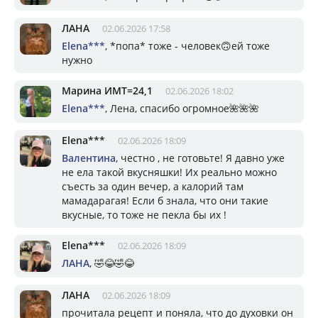
ЛАНА
02.06.2026 17:58
Elena***
, *попа* тоже - человек🙃ей тоже
нужно
Марина ИМТ=24,1
02.06.2026 18:02
Elena***
, Лена, спасибо огромное🌺🌺🌺
Elena***
02.06.2026 18:09
Валентина
, честно , не готовьте! Я давно уже
не ела такой вкусняшки! Их реально можно
съесть за один вечер, а калорий там
мамадарагая! Если б знала, что они такие
вкусные, то тоже не пекла бы их !
Elena***
02.06.2026 18:09
ЛАНА
, 🤣😂🤣😂
ЛАНА
02.06.2026 18:09
прочитала рецепт и поняла, что до духовки он