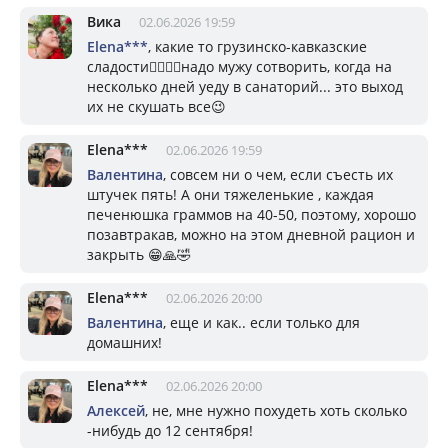
Вика
02.06.2026 19:59
Elena***
, какие то грузинско-кавказские
сладости👍🏼💕🎁надо мужу сотворить, когда на
несколько дней уеду в санаторий... это выход
их не скушать все😉
Elena***
02.06.2026 19:59
Валентина
, совсем ни о чем, если съесть их
штучек пять! А они тяжеленькие , каждая
печенюшка граммов на 40-50, поэтому, хорошо
позавтракав, можно на этом дневной рацион и
закрыть 😁🙏🤣
Elena***
02.06.2026 20:00
Валентина
, еще и как.. если только для
домашних!
Elena***
02.06.2026 20:00
Алексей
, не, мне нужно похудеть хоть сколько
-нибудь до 12 сентября!