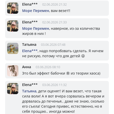
Elena***
02.06.2026 21:32
Море Перемен
, вам везет!!
Elena***
02.06.2026 21:33
Море Перемен
, наверное, из-за количества
жиров в них !
Татьяна
03.06.2026 07:48
Elena***
, надо попробовать сделать. Я ничем
не рискую, потому что для детей 😜
Анна
03.06.2026 08:10
Это был эффект бабочки 🦋 из теории хаоса)
Elena***
03.06.2026 11:32
Татьяна
, дети оценят! И вам везет, что такая
сила воли! А я вот вчера сорвалась вечером и
дорвалась до печенья.. даже не знаю, сколько
его съела! Сегодня привес, естественно, но я
себя прощаю.. иногда можно!