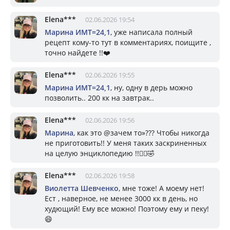
Elena***
02.06.2026 19:54
Марина ИМТ=24,1
, уже написала полный
рецепт кому-то тут в комментариях, поищите ,
точно найдете !!❤️
Elena***
02.06.2026 19:55
Марина ИМТ=24,1
, ну, одну в дерь можно
позволить.. 200 кк на завтрак..
Elena***
02.06.2026 19:56
Марина
, как это @зачем то»??? Чтобы никогда
не приготовить!! У меня таких заскриненных
на целую энциклопедию !!🤦‍♀️🤣
Elena***
02.06.2026 19:58
Виолетта Шевченко
, мне тоже! А моему нет!
Ест , наверное, не менее 3000 кк в день, но
худющий! Ему все можно! Поэтому ему и пеку!
😄