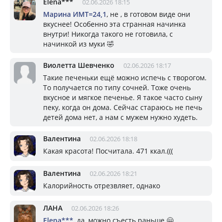
Elena***
02.06.2026 18:15
Марина ИМТ=24,1
, не , в готовом виде они
вкуснее! Особенно эта странная начинка
внутри! Никогда такого не готовила, с
начинкой из муки 🤣
Виолетта Шевченко
02.06.2026 18:17
Такие печеньки ещё можно испечь с творогом.
То получается по типу сочней. Тоже очень
вкусное и мягкое печенье. Я такое часто сыну
пеку, когда он дома. Сейчас стараюсь не печь
детей дома нет, а нам с мужем нужно худеть.
Валентина
02.06.2026 18:18
Какая красота! Посчитала. 471 ккал.(((
Валентина
02.06.2026 18:21
Калорийность отрезвляет, однако
ЛАНА
02.06.2026 18:26
Elena***
, да, можно съесть раньше 🤗