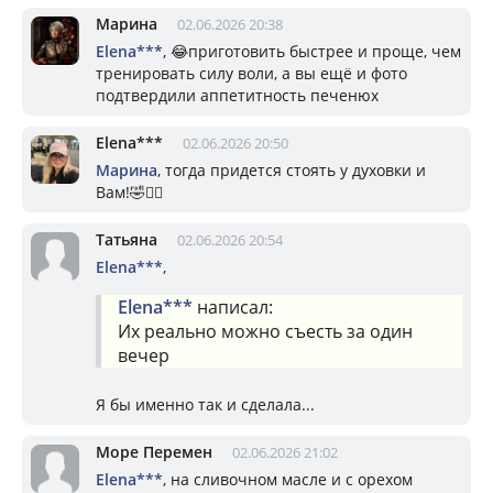
Марина
02.06.2026 20:38
Elena***
, 😂приготовить быстрее и проще, чем
тренировать силу воли, а вы ещё и фото
подтвердили аппетитность печенюх
Elena***
02.06.2026 20:50
Марина
, тогда придется стоять у духовки и
Вам!🤣🤦‍♀️
Татьяна
02.06.2026 20:54
Elena***
,
Elena***
написал:
Их реально можно съесть за один
вечер
Я бы именно так и сделала...
Море Перемен
02.06.2026 21:02
Elena***
, на сливочном масле и с орехом