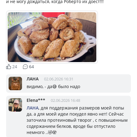
и не могу дождаться, когда Роберто их доест!!!
24
64
ЛАНА
02.06.2026 16:31
видимо, - да😅 было надо
Elena***
02.06.2026 16:48
ЛАНА
, для поддержания размеров моей попы
да, а для моей идеи похудел явно нет! Сейчас
заточила протеиновый творог , с повышенным
содержанием белков, вроде бы отпустило
немного ..🤣🫣