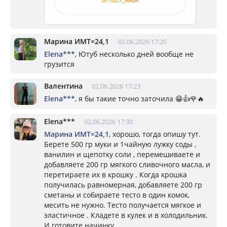
Марина ИМТ=24,1
02.06.2026 17:20
Elena***
, Ютуб несколько дней вообще не
грузится
Валентина
02.06.2026 17:23
Elena***
, я бы такие точно заточила 😁👍🌹🔥
Elena***
02.06.2026 17:30
Марина ИМТ=24,1
, хорошо, тогда опишу тут.
Берете 500 гр муки и 1чайную лужку соды ,
ванилин и щепотку соли , перемешиваете и
добавляете 200 гр мягкого сливочного масла, и
перетираете их в крошку . Когда крошка
получилась равномерная, добавляете 200 гр
сметаны и собираете тесто в один комок,
месить не нужно. Тесто получается мягкое и
эластичное . Кладете в кулек и в холодильник.
И готовите начинку.