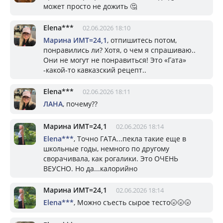
может просто не дожить 🤔
Elena***
02.06.2026 18:10
Марина ИМТ=24,1
, отпишитесь потом,
понравились ли? Хотя, о чем я спрашиваю..
Они не могут не понравиться! Это «Гата»
-какой-то кавказский рецепт..
Elena***
02.06.2026 18:11
ЛАНА
, почему??
Марина ИМТ=24,1
02.06.2026 18:14
Elena***
, Точно ГАТА...пекла такие еще в
школьные годы, немного по другому
сворачивала, как рогалики. Это ОЧЕНЬ
ВЕУСНО. Но да...калорийно
Марина ИМТ=24,1
02.06.2026 18:14
Elena***
, Можно съесть сырое тесто🌝🌝🌝