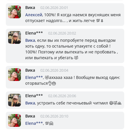
Вика
02.06.2026 20:01
Алексей
, 100%! Я когда наемся вкусняшек меня
отпускает надолго... , и жить легче 💯🌷
Elena***
02.06.2026 20:02
Вика
, если вы их попробуете перед выездом
хоть одну, то остальные упакуете с собой !
100%! Поэтому или выпекать и не пробовать ,
или выпекать и убегать 🤣
Вика
02.06.2026 20:04
Elena***
, 🤣аххааа хааа ! Вообщем выход один:
оторваться👌🎂
Elena***
02.06.2026 20:06
Вика
, устроить себе печеньевый читмил 😄🤣🙏
Вика
02.06.2026 20:10
Elena***
, 💯🤗