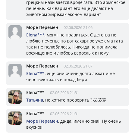
грецким называется,вроде,гата. Это армянское
печенье. Как вариант его ещё делают на
животном жире,как эконом вариант
Море Перемен
02.06.2026 21:06
Elena***
, могут не нравиться. С детства не
люблю печенье,но вот сахарное уже ем,а гата
так и не полюбилось. Никогда не понимала
восхищение и любовь взрослых к нему.
Море Перемен
02.06.2026 21:07
Elena***
, ещё они очень долго лежат и не
черствеют,хоть в поход бери
Elena***
02.06.2026 21:31
Татьяна
, не хотите проверить ? 🤣🤣🤣
Elena***
02.06.2026 21:31
Море Перемен
, да-да, именно она!! Ну очень
вкусно!!