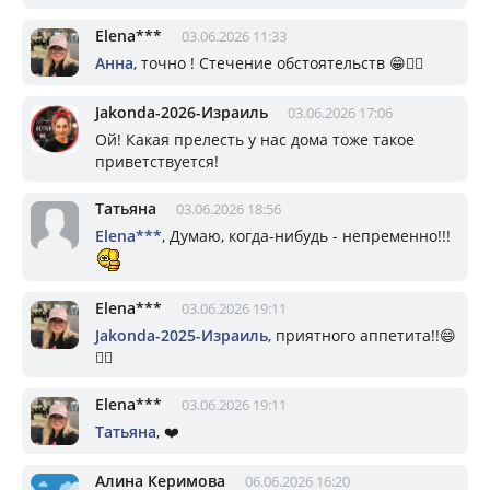
Elena***
03.06.2026 11:33
Анна
, точно ! Стечение обстоятельств 😁🤦‍♀️
Jakonda-2026-Израиль
03.06.2026 17:06
Ой! Какая прелесть у нас дома тоже такое
приветствуется!
Татьяна
03.06.2026 18:56
Elena***
, Думаю, когда-нибудь - непременно!!!
Elena***
03.06.2026 19:11
Jakonda-2025-Израиль
, приятного аппетита!!😄
☝🏼
Elena***
03.06.2026 19:11
Татьяна
, ❤️
Алина Керимова
06.06.2026 16:20