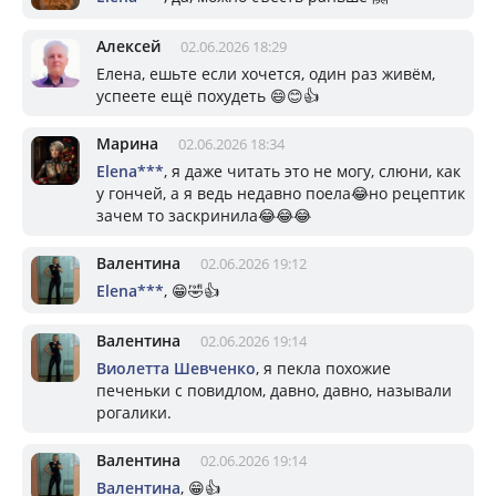
Алексей
02.06.2026 18:29
Елена, ешьте если хочется, один раз живём,
успеете ещё похудеть 😄😊👍
Марина
02.06.2026 18:34
Elena***
, я даже читать это не могу, слюни, как
у гончей, а я ведь недавно поела😂но рецептик
зачем то заскринила😂😂😂
Валентина
02.06.2026 19:12
Elena***
, 😁🤣👍
Валентина
02.06.2026 19:14
Виолетта Шевченко
, я пекла похожие
печеньки с повидлом, давно, давно, называли
рогалики.
Валентина
02.06.2026 19:14
Валентина
, 😁👍