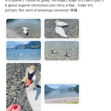
что взяли с собой из дому , но кофе ( кофе это свято раз 5
в день) ходили несколько раз пить в бар . Кофе это
ритуал, без него итальянцы зачахнут 🫣😁..