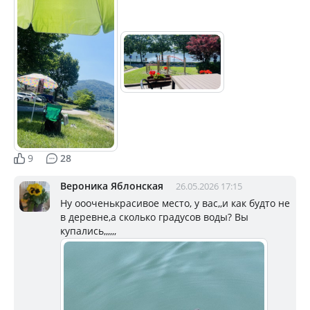
9
28
Вероника Яблонская
26.05.2026 17:15
Ну оооченькрасивое место, у вас,,и как будто не
в деревне,а сколько градусов воды? Вы
купались,,,,,,