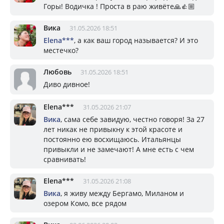
Горы! Водичка ! Проста в раю живёте🙏👍🏼
Вика
31.05.2026 18:51
Elena***
, а как ваш город называется? И это
местечко?
Любовь
31.05.2026 18:51
Диво дивное!
Elena***
31.05.2026 21:07
Вика
, сама себе завидую, честно говоря! За 27
лет никак не привыкну к этой красоте и
постоянно ею восхищаюсь. Итальянцы
привыкли и не замечают! А мне есть с чем
сравнивать!
Elena***
31.05.2026 21:08
Вика
, я живу между Бергамо, Миланом и
озером Комо, все рядом