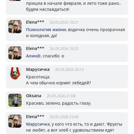
пришла в начале февраля, и лето тоже рано..
будем наслаждаться!
Elena***
26.05.2026 18:21
Психология жизни
, водичка очень прозрачная
и холодная, да!
Elena***
26.05.2026 18:22
Алин@
, спасибо ☺️
Марусичка
26.05.2026 20:12
Красотища.
А чем обычно кормят лебедей?
Oksana
26.05.2026 21:08
Красиво, зелено, радость глазу.
Elena***
26.05.2026 23:49
Марусичка
, у кого что есть, то и дают. Фрукты
не любят, а вот хлеб с удовольствием едят