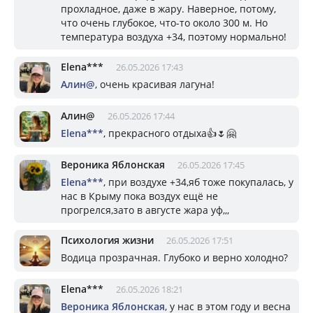
прохладное, даже в жару. Наверное, потому,
что очень глубокое, что-то около 300 м. Но
температура воздуха +34, поэтому нормально!
Elena***
26.05.2026 17:43
Алин@
, очень красивая лагуна!
Алин@
26.05.2026 17:44
Elena***
, прекрасного отдыха👍🌷🤗
Вероника Яблонская
26.05.2026 17:45
Elena***
, при воздухе +34,яб тоже покупалась, у
нас в Крыму пока воздух ещё не
прогрелся,зато в августе жара уф,,,
Психология жизни
26.05.2026 17:51
Водица прозрачная. Глубоко и верно холодно?
Elena***
26.05.2026 18:21
Вероника Яблонская
, у нас в этом году и весна