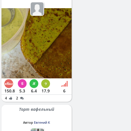
150.8
5.3
6.4
17.9
6
4
2
Торт вафельный
Автор
Евгений К