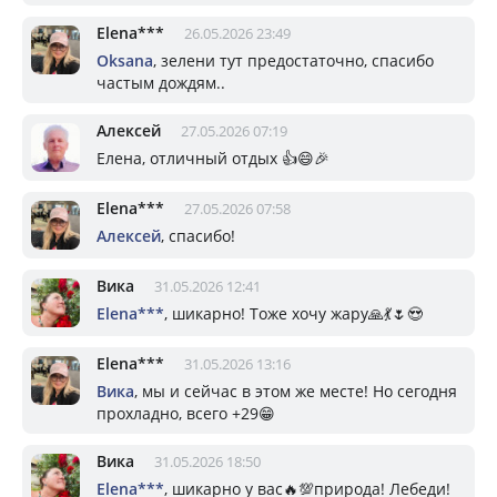
Elena***
26.05.2026 23:49
Oksana
, зелени тут предостаточно, спасибо
частым дождям..
Алексей
27.05.2026 07:19
Елена, отличный отдых 👍😄🎉
Elena***
27.05.2026 07:58
Алексей
, спасибо!
Вика
31.05.2026 12:41
Elena***
, шикарно! Тоже хочу жару🙏💃🌷😍
Elena***
31.05.2026 13:16
Вика
, мы и сейчас в этом же месте! Но сегодня
прохладно, всего +29😁
Вика
31.05.2026 18:50
Elena***
, шикарно у вас🔥💯природа! Лебеди!