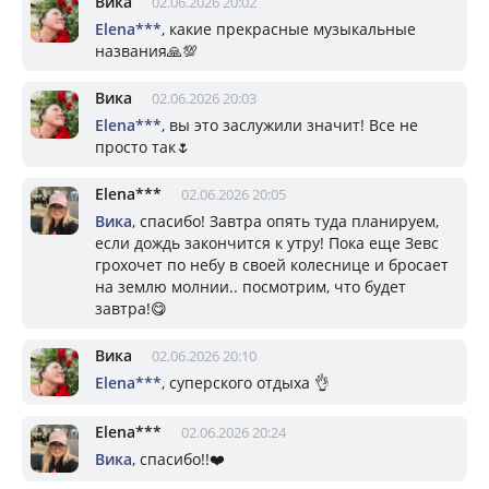
Вика
02.06.2026 20:02
Elena***
, какие прекрасные музыкальные
названия🙏💯
Вика
02.06.2026 20:03
Elena***
, вы это заслужили значит! Все не
просто так🌷
Elena***
02.06.2026 20:05
Вика
, спасибо! Завтра опять туда планируем,
если дождь закончится к утру! Пока еще Зевс
грохочет по небу в своей колеснице и бросает
на землю молнии.. посмотрим, что будет
завтра!😋
Вика
02.06.2026 20:10
Elena***
, суперского отдыха 👌
Elena***
02.06.2026 20:24
Вика
, спасибо!!❤️