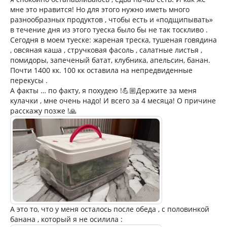
мне это нравится! Но для этого нужно иметь много
разнообразных продуктов , чтобы есть и «подщипывать»
в течение дня из этого туеска было бы не так тоскливо .
Сегодня в моем туеске: жареная треска, тушеная говядина
, овсяная каша , стручковая фасоль , салатные листья ,
помидоры, запеченый батат, клубника, апельсин, банан.
Почти 1400 кк. 100 кк оставила на непредвиденные
перекусы .
А факты … по факту, я похудею !💪🏼Держите за меня
кулачки , мне очень надо! И всего за 4 месяца! О причине
расскажу позже !🙏
А это то, что у меня осталось после обеда , с половинкой
банана , который я не осилила :