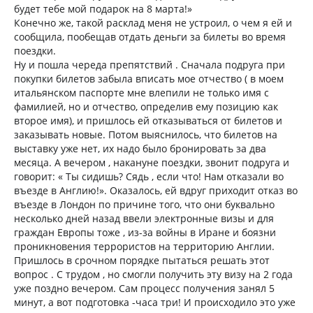
будет тебе мой подарок на 8 марта!»
Конечно же, такой расклад меня не устроил, о чем я ей и
сообщила, пообещав отдать деньги за билеты во время
поездки.
Ну и пошла череда препятствий . Сначала подруга при
покупки билетов забыла вписать мое отчество ( в моем
итальянском паспорте мне влепили не только имя с
фамилией, но и отчество, определив ему позицию как
второе имя), и пришлось ей отказываться от билетов и
заказывать новые. Потом выяснилось, что билетов на
выставку уже нет, их надо было бронировать за два
месяца. А вечером , накануне поездки, звонит подруга и
говорит: « Ты сидишь? Сядь , если что! Нам отказали во
въезде в Англию!». Оказалось, ей вдруг приходит отказ во
въезде в Лондон по причине того, что они буквально
несколько дней назад ввели электронные визы и для
граждан Европы тоже , из-за войны в Иране и боязни
проникновения террористов на территорию Англии.
Пришлось в срочном порядке пытаться решать этот
вопрос . С трудом , но смогли получить эту визу на 2 года
уже поздно вечером. Сам процесс получения занял 5
минут, а вот подготовка -часа три! И происходило это уже