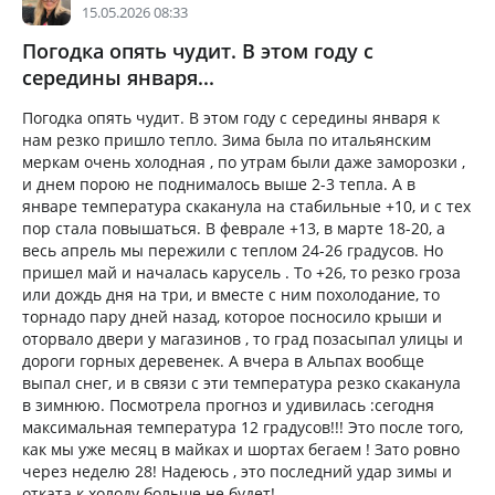
15.05.2026 08:33
Погодка опять чудит. В этом году с
середины января...
Погодка опять чудит. В этом году с середины января к
нам резко пришло тепло. Зима была по итальянским
меркам очень холодная , по утрам были даже заморозки ,
и днем порою не поднималось выше 2-3 тепла. А в
январе температура скаканула на стабильные +10, и с тех
пор стала повышаться. В феврале +13, в марте 18-20, а
весь апрель мы пережили с теплом 24-26 градусов. Но
пришел май и началась карусель . То +26, то резко гроза
или дождь дня на три, и вместе с ним похолодание, то
торнадо пару дней назад, которое посносило крыши и
оторвало двери у магазинов , то град позасыпал улицы и
дороги горных деревенек. А вчера в Альпах вообще
выпал снег, и в связи с эти температура резко скаканула
в зимнюю. Посмотрела прогноз и удивилась :сегодня
максимальная температура 12 градусов!!! Это после того,
как мы уже месяц в майках и шортах бегаем ! Зато ровно
через неделю 28! Надеюсь , это последний удар зимы и
отката к холоду больше не будет!