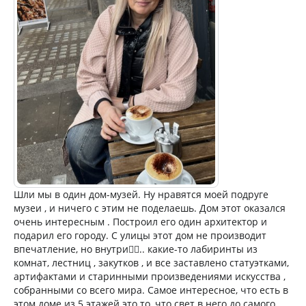
Шли мы в один дом-музей. Ну нравятся моей подруге
музеи , и ничего с этим не поделаешь. Дом этот оказался
очень интересным . Построил его один архитектор и
подарил его городу. С улицы этот дом не производит
впечатление, но внутри🤦‍♀️.. какие-то лабиринты из
комнат, лестниц , закутков , и все заставлено статуэтками,
артифактами и старинными произведениями искусства ,
собранными со всего мира. Самое интересное, что есть в
этом доме из 5 этажей это то, что свет в него до самого