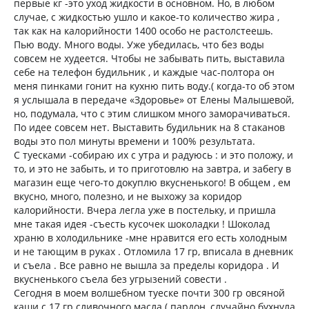
первые кг -это уход жидкости в основном. Но, в любом
случае, с жидкостью ушло и какое-то количество жира ,
так как на калорийности 1400 особо не растолстеешь.
Пью воду. Много воды. Уже убедилась, что без воды
совсем не худеется. Чтобы не забывать пить, выставила
себе на телефон будильник , и каждые час-полтора он
меня пинками гонит на кухню пить воду.( когда-то об этом
я услышала в передаче «Здоровье» от Елены Малышевой,
но, подумала, что с этим слишком много заморачиваться.
По идее совсем нет. Выставить будильник на 8 стаканов
воды это пол минуты времени и 100% результата.
С туесками -собираю их с утра и радуюсь : и это положу, и
то, и это не забыть, и то приготовлю на завтра, и забегу в
магазин еще чего-то докуплю вкусненького! В общем , ем
вкусно, много, полезно, и не выхожу за коридор
калорийности. Вчера легла уже в постельку, и пришла
мне такая идея -съесть кусочек шоколадки ! Шоколад
храню в холодильнике -мне нравится его есть холодным
и не тающим в руках . Отломила 17 гр, вписала в дневник
и съела . Все равно не вышла за пределы коридора . И
вкусненького съела без угрызений совести .
Сегодня в моем волшебном туеске почти 300 гр овсяной
каши с 17 гр сливочного масла ( пардон, случайно бухнула