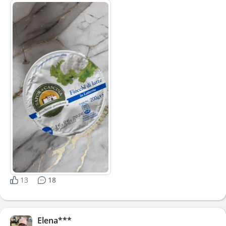
13
18
Elena***