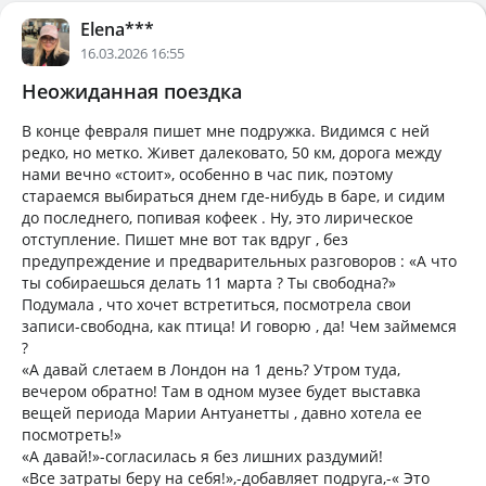
Elena***
16.03.2026 16:55
Неожиданная поездка
В конце февраля пишет мне подружка. Видимся с ней
редко, но метко. Живет далековато, 50 км, дорога между
нами вечно «стоит», особенно в час пик, поэтому
стараемся выбираться днем где-нибудь в баре, и сидим
до последнего, попивая кофеек . Ну, это лирическое
отступление. Пишет мне вот так вдруг , без
предупреждение и предварительных разговоров : «А что
ты собираешься делать 11 марта ? Ты свободна?»
Подумала , что хочет встретиться, посмотрела свои
записи-свободна, как птица! И говорю , да! Чем займемся
?
«А давай слетаем в Лондон на 1 день? Утром туда,
вечером обратно! Там в одном музее будет выставка
вещей периода Марии Антуанетты , давно хотела ее
посмотреть!»
«А давай!»-согласилась я без лишних раздумий!
«Все затраты беру на себя!»,-добавляет подруга,-« Это