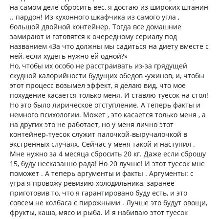
на самом деле сбросить вес, я достаю из широких штанин
.. пардон! Из кухонного шкафчика из самого угла ,
большой двойной контейнер. Тогда все домашние
замирают и готовятся к очередному сериалу под
названием «За что должны мы садиться на диету вместе с
ней, если худеть нужно ей одной?»
Но, чтобы их особо не расстраивать из-за грядущей
скудной калорийности будущих обедов -ужинов, и, чтобы
этот процесс возымел эффект, я делаю вид, что мое
похудение касается только меня. И ставлю туесок на стол!
Но это было лирическое отступление. А теперь факты и
немного психологии. Может , это касается только меня , а
на других это не работает, но у меня лично этот
контейнер-туесок служит палочкой-выручалочкой в
экстренных случаях. Сейчас у меня такой и наступил .
Мне нужно за 4 месяца сбросить 20 кг. Даже если сброшу
15, буду несказанно рада! Но 20 лучше! И этот туесок мне
поможет . А теперь аргументы и факты . Аргументы: с
утра я провожу ревизию холодильника, заранее
приготовив то, что я гарантировано буду есть, и это
совсем не колбаса с пирожными . Лучше это будут овощи,
фрукты, каша, мясо и рыба. И я набиваю этот туесок