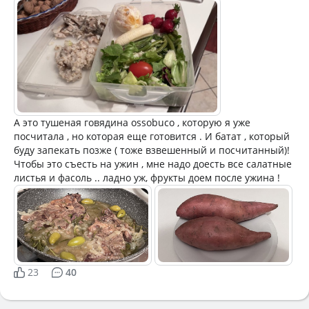
А это тушеная говядина ossobuco , которую я уже
посчитала , но которая еще готовится . И батат , который
буду запекать позже ( тоже взвешенный и посчитанный)!
Чтобы это съесть на ужин , мне надо доесть все салатные
листья и фасоль .. ладно уж, фрукты доем после ужина !
23
40