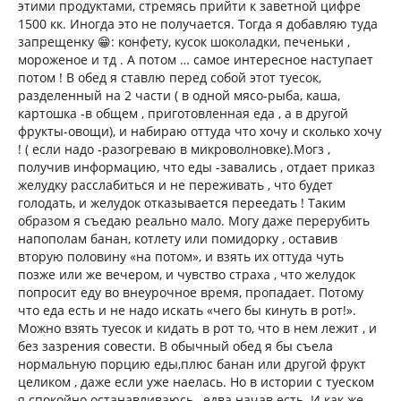
этими продуктами, стремясь прийти к заветной цифре
1500 кк. Иногда это не получается. Тогда я добавляю туда
запрещенку 😁: конфету, кусок шоколадки, печеньки ,
мороженое и тд . А потом … самое интересное наступает
потом ! В обед я ставлю перед собой этот туесок,
разделенный на 2 части ( в одной мясо-рыба, каша,
картошка -в общем , приготовленная еда , а в другой
фрукты-овощи), и набираю оттуда что хочу и сколько хочу
! ( если надо -разогреваю в микроволновке).Могз ,
получив информацию, что еды -завались , отдает приказ
желудку расслабиться и не переживать , что будет
голодать, и желудок отказывается переедать ! Таким
образом я съедаю реально мало. Могу даже перерубить
напополам банан, котлету или помидорку , оставив
вторую половину «на потом», и взять их оттуда чуть
позже или же вечером, и чувство страха , что желудок
попросит еду во внеурочное время, пропадает. Потому
что еда есть и не надо искать «чего бы кинуть в рот!».
Можно взять туесок и кидать в рот то, что в нем лежит , и
без зазрения совести. В обычный обед я бы съела
нормальную порцию еды,плюс банан или другой фрукт
целиком , даже если уже наелась. Но в истории с туеском
я спокойно останавливаюсь , едва начав есть. И как же