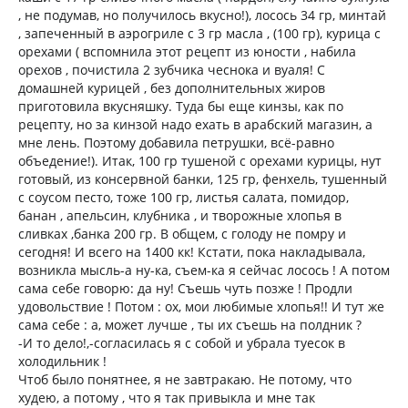
, не подумав, но получилось вкусно!), лосось 34 гр, минтай
, запеченный в аэрогриле с 3 гр масла , (100 гр), курица с
орехами ( вспомнила этот рецепт из юности , набила
орехов , почистила 2 зубчика чеснока и вуаля! С
домашней курицей , без дополнительных жиров
приготовила вкусняшку. Туда бы еще кинзы, как по
рецепту, но за кинзой надо ехать в арабский магазин, а
мне лень. Поэтому добавила петрушки, всё-равно
объедение!). Итак, 100 гр тушеной с орехами курицы, нут
готовый, из консервной банки, 125 гр, фенхель, тушенный
с соусом песто, тоже 100 гр, листья салата, помидор,
банан , апельсин, клубника , и творожные хлопья в
сливках ,банка 200 гр. В общем, с голоду не помру и
сегодня! И всего на 1400 кк! Кстати, пока накладывала,
возникла мысль-а ну-ка, съем-ка я сейчас лосось ! А потом
сама себе говорю: да ну! Съешь чуть позже ! Продли
удовольствие ! Потом : ох, мои любимые хлопья!! И тут же
сама себе : а, может лучше , ты их съешь на полдник ?
-И то дело!,-согласилась я с собой и убрала туесок в
холодильник !
Чтоб было понятнее, я не завтракаю. Не потому, что
худею, а потому , что я так привыкла и мне так