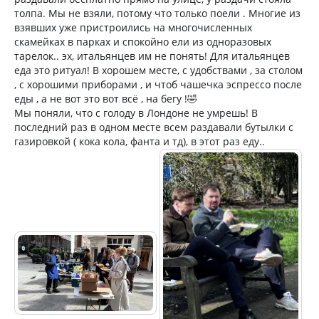
толпа. Мы не взяли, потому что только поели . Многие из
взявших уже пристроились на многочисленных
скамейках в парках и спокойно ели из одноразовых
тарелок.. эх, итальянцев им не понять! Для итальянцев
еда это ритуал! В хорошем месте, с удобствами , за столом
, с хорошими приборами , и чтоб чашечка эспрессо после
еды , а не вот это вот всё , на бегу !🤣
Мы поняли, что с голоду в Лондоне не умрешь! В
последний раз в одном месте всем раздавали бутылки с
газировкой ( кока кола, фанта и тд), в этот раз еду..