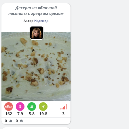
Десерт из яблочной
пастилы с грецким орехом
Автор
Надежда
162
7.9
5.8
19.8
3
0
0