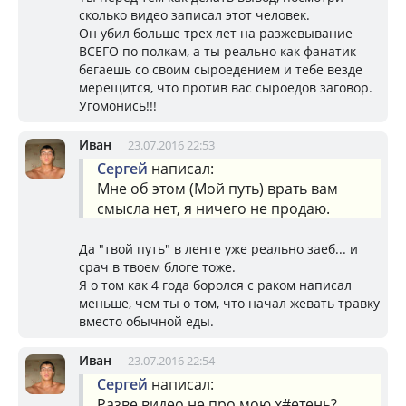
сколько видео записал этот человек.
Он убил больше трех лет на разжевывание
ВСЕГО по полкам, а ты реально как фанатик
бегаешь со своим сыроедением и тебе везде
мерещится, что против вас сыроедов заговор.
Угомонись!!!
Иван
23.07.2016 22:53
Сергей
написал:
Мне об этом (Мой путь) врать вам
смысла нет, я ничего не продаю.
Да "твой путь" в ленте уже реально заеб... и
срач в твоем блоге тоже.
Я о том как 4 года боролся с раком написал
меньше, чем ты о том, что начал жевать травку
вместо обычной еды.
Иван
23.07.2016 22:54
Сергей
написал:
Разве видео не про мою х#етень?