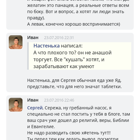
желатин это панацея, а реальные ответы всем
по боку. Вот и вопрос, а хотят ли люди знать
правду).
А левак, конечно хорошо воспринимается)
Иван
23.07.2016 22:31
Настенька
написал:
А что плохого то? он не анашой
торгует. Все "кушать" хотят, и
зарабатывают как умеют
Настенька, для Сергея обычная еда уже Яд,
представьте, что для него значат таблетки.
Иван
23.07.2016 22:46
Сергей
, Сережа, ну гребанный насос, я
специально не стал постить у тебя в блоге, там
ваш срач уже дошел до религий, веры, Библии
и Евангелие.
Не надо разводить свою х#етень тут!!!
Ты перед тем как делать вывод, посмотри