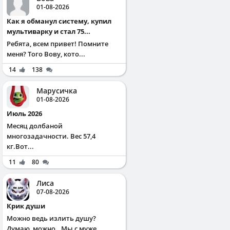
01-08-2026
Как я обманул систему, купил
мультиварку и стал 75...
Ребята, всем привет! Помните
меня? Того Вову, кото...
14
138
Марусичка
01-08-2026
Июль 2026
Месяц долбаной
многозадачности. Вес 57,4
кг.Вот...
11
80
Лиса
07-08-2026
Крик души
Можно ведь излить душу?
Думаю, можно.. Мы с муже...