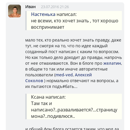
Иван
23.07.2016 21:26
Настенька
написал:
не всеми, кто хочет знать , тот хорошо
воспринимает
мало тех, кто реально хочет знать правду, даже
тут, не смотря на то, что по идее каждый
созданный пост написан с каким то вопросом.
Но как только дело доходит до правды, напрочь
от нее отмахиваются. Вон в блоге про
желатин
,
в общем то так или иначе авторитетные
пользователи (
med-ved
,
Алексей
Соколов
) нормально отвечают на вопросы, а
их пытаются подъ#бать...
Ксана написал:
Там так и
написано?..разваливается?...страницу
мона?..подивлюся..
и общий фон блога остается таким, что мол да,