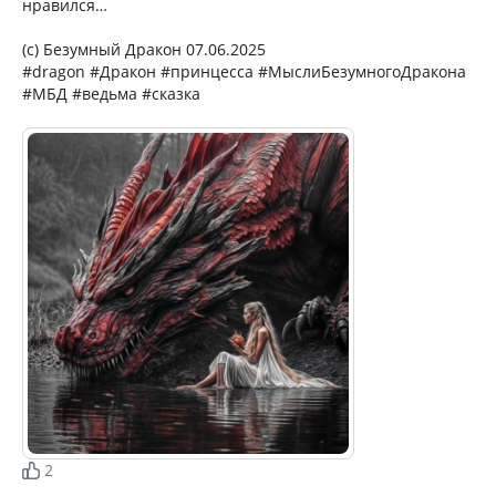
нравился…
(с) Безумный Дракон 07.06.2025
#dragon #Дракон #принцесса #МыслиБезумногоДракона
#МБД #ведьма #сказка
2