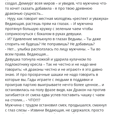
создал, Демиург всея миров – и увидев, что мужчина что-
то хочет сказать добавила - я про твою древнюю
драконью сущность…
- Нууу, как говорит местная молодёжь «респект и уважуха»
Ведающая, растешь прям на глазах. – И мужчина
протянул большую кружку с зеленым чаем чтобы
соприкоснуться с бокалом в руках девушки.
- И? Удивление мелькнуло в глазах Ведьмы. – Ты даже
спорить не будешь? Не поправишь? Не добавишь?
- Нет… улыбка расползлась по лицу мужчины. – Ты во
всем права, Ведающая…
Девушка топнула ножкой и ударила кулачком по
подлокотнику кресла – Так не честно и не надо мне
говорить: «А драконы честно и не играют» я это давно
знаю. И про прозрачные шашки не надо говорить в
которые вы, Гады играете с людьми в поддавки и
проиграв партию выигрываете нечто более ценное… и
остановилась на полу фразе видя, как Дракон на против
загибается от смеха едва успев поставить чашку с чаем
на столик… - ЧТО!!!?
Мужчина с трудом остановил смех, продышался, смахнул
с глаз слезы – Извини Ведающая, не сдержался, просто