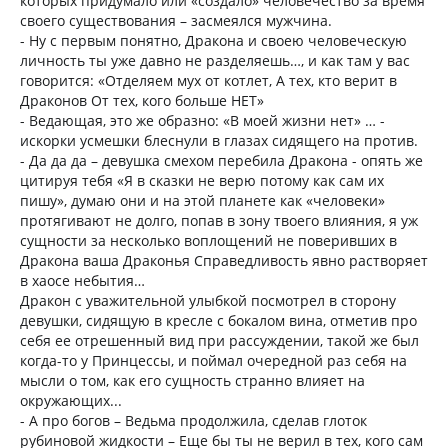
которых придумало или «создало» человечество за время
своего существования – засмеялся мужчина.
- Ну с первым понятно, Дракона и своею человеческую
личность ты уже давно не разделяешь…, и как там у вас
говорится: «Отделяем мух от котлет, А тех, кто верит в
Драконов От тех, кого больше НЕТ»
- Ведающая, это же образно: «В моей жизни нет» … -
искорки усмешки блеснули в глазах сидящего на против.
- Да да да – девушка смехом перебила Дракона - опять же
цитируя тебя «Я в сказки не верю потому как сам их
пишу», думаю они и на этой планете как «человеки»
протягивают не долго, попав в зону твоего влияния, я уж
сущности за несколько воплощений не поверивших в
Дракона ваша Драконья Справедливость явно растворяет
в хаосе небытия…
Дракон с уважительной улыбкой посмотрел в сторону
девушки, сидящую в кресле с бокалом вина, отметив про
себя ее отрешенный вид при рассуждении, такой же был
когда-то у Принцессы, и поймал очередной раз себя на
мысли о том, как его сущность странно влияет на
окружающих...
- А про богов – Ведьма продолжила, сделав глоток
рубиновой жидкости – Еще бы ты не верил в тех, кого сам