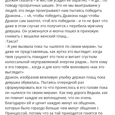
должен сказать – и жестом усадил ее обратно. – А да… по
поводу прозрачных шашек. Это не мы выигрываем у
людей, это люди проигрывают нам пытаясь победить
Дракона… – «А, чтобы победить Дракона надо чтобы
Дракон сам захотел, чтоб его победили - и то не факт что
даже в этом случае это получится.» перебила мужчину
девушка. Он усмехнулся и молча пошел в прихожую
снимать с вешалки женский плащ…
-Такси?
- Я уже вызвала пока ты «шлялся по своим мирам», ты
даже не представляешь, как жутко это выглядит, когда
твоя сущность покидает это тело и витает сгустком
колоссальной неуправляемой энергии рядом… Хотя кому
я это говорю… когда и для кого тебя волновало «как это
выглядит»
Дракон, изобразив вежливую улыбку держал плащ пока
девушка обувалась. Пытаясь очередной раз
сформулировать все то что пронеслось в его голове пока
он «шлялся по своим мирам». Как ему дорога Ведьма, как
он помнит каждое их воплощение, что он очень
благодарен ей и ценит каждую минут их общения,
которых было гораздо больше чем минут общения с
Принцессой, потому что за той приходится гонятся по