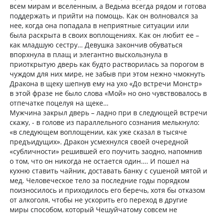
всем мирам и вселенным, а Ведьма всегда рядом и готова
поддержать и прийти на помощь. Как он волновался за
нее, когда она попадала в неприятные ситуации или
была раскрыта в своих воплощениях. Как он любит ее –
как младшую сестру… Девушка закончив обуваться
впорхнула в плащ и элегантно выскользнула в
приоткрытую дверь как будто растворилась за порогом в
чуждом для них мире, не забыв при этом нежно чмокнуть
Дракона в щеку шепнув ему на ухо «До встречи Монстр»
в этой фразе не было слова «Мой» но оно чувствовалось в
отпечатке поцелуя на щеке…
Мужчина закрыл дверь – ладно при в следующей встречи
скажу, - в голове из параллельного сознания мелькнуло:
«в следующем воплощении, как уже сказал в тысяче
предъидущих». Дракон усмехнулся своей очередной
«субличности» решившей его поучить заодно, напомнив
о том, что он никогда не остается один…. И пошел на
кухню ставить чайник, доставать банку с сушеной мятой и
мед. Человеческое тело за последние годы порядком
поизносилось и приходилось его беречь, хотя бы отказом
от алкоголя, чтобы не ускорить его переход в другие
миры способом, который Чешуйчатому совсем не