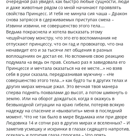
очередной раз увидел, как быстро любые сущности, люди
и даже животные рядом со мной начинают проявлять
свойства Принцесс. И тебя не минула сия чаша – Дракон
снова затрясся в сдерживаемых приступах смеха –
Извини извини, не совершенство этого тела….
Ведьма покраснела и хотела высказать этому
чешуйчатому монстру, что это его воспоминания не
отпускают принцессу, что он гад и провокатор, что она
ненавидит его и за тысячи лет общения в разных
воплощениях он достал ее. Но вспомнив свою реакцию
подумала «а ведь он прав. Сколько раз я завидовала его
Принцессе и мечтала оказаться на ее месте…» но взяв
себя в руки сказала, передразнивая мужчину – «Не
совершенство этого тела…» как будто ты в других телах и
других мирах меньше ржал. Это вечная твоя манера
сперва поднять похвалами до высот, а потом шмякнуть о
землю. Или на оборот дождаться, когда я окажусь в
безвыходной ситуации на краю гибели, потеряв всякую
надежду на спасение и «выхватить» меня в последний
момент. Что не так было в мире Ведьмака или при дворе
Людовика 14 и сотни раз в других мирах и вселенных? – И
заметив усмешку и искринки в глазах сидящего напротив,
осеклась и потупив глаза спросила – Что опять