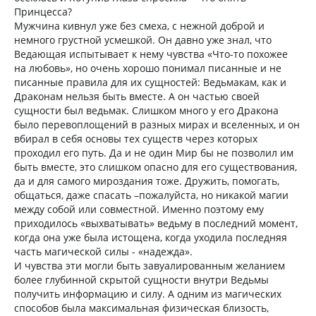
Принцесса?
Мужчина кивнул уже без смеха, с нежной доброй и
немного грустной усмешкой. Он давно уже знал, что
Ведающая испытывает к нему чувства «Что-то похожее
на любовь», но очень хорошо понимал писанные и не
писанные правила для их сущностей: Ведьмакам, как и
Драконам нельзя быть вместе. А он частью своей
сущности был ведьмак. Слишком много у его Дракона
было перевоплощений в разных мирах и вселенных, и он
вбирал в себя основы тех существ через которых
проходил его путь. Да и не один Мир бы не позволил им
быть вместе, это слишком опасно для его существования,
да и для самого мироздания тоже. Дружить, помогать,
общаться, даже спасать –пожалуйста, но никакой магии
между собой или совместной. Именно поэтому ему
приходилось «выхватывать» ведьму в последний момент,
когда она уже была истощена, когда уходила последняя
часть магической силы - «надежда».
И чувства эти могли быть завуалированным желанием
более глубинной скрытой сущности внутри Ведьмы
получить информацию и силу. А одним из магических
способов была максимальная физическая близость,