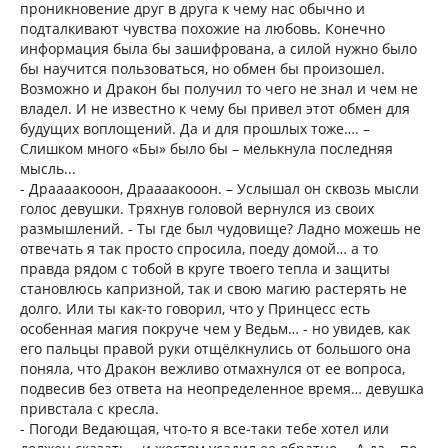
проникновение друг в друга к чему нас обычно и
подталкивают чувства похожие на любовь. Конечно
информация была бы зашифрована, а силой нужно было
бы научится пользоваться, но обмен бы произошел.
Возможно и Дракон бы получил то чего не знал и чем не
владел. И не известно к чему бы привел этот обмен для
будущих воплощений. Да и для прошлых тоже…. –
Слишком много «Бы» было бы – мелькнула последняя
мысль...
- Драааакооон, Драааакооон. – Услышал он сквозь мысли
голос девушки. Тряхнув головой вернулся из своих
размышлений. - Ты где был чудовище? Ладно можешь не
отвечать я так просто спросила, поеду домой… а то
правда рядом с тобой в круге твоего тепла и защиты
становлюсь капризной, так и свою магию растерять не
долго. Или ты как-то говорил, что у Принцесс есть
особенная магия покруче чем у Ведьм… - но увидев, как
его пальцы правой руки отщёлкнулись от большого она
поняла, что Дракон вежливо отмахнулся от ее вопроса,
подвесив без ответа на неопределенное время… девушка
привстала с кресла.
- Погоди Ведающая, что-то я все-таки тебе хотел или