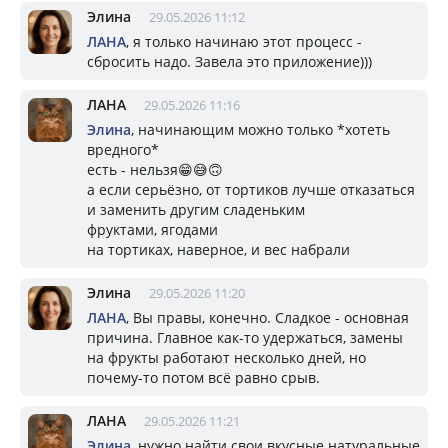
Элина
29.05.2026 11:12
ЛАНА
, я только начинаю этот процесс -
сбросить надо. Завела это приложение)))
ЛАНА
29.05.2026 11:16
Элина
, начинающим можно только *хотеть
вредного*
есть - нельзя😁😅🙃
а если серьёзно, от тортиков лучше отказаться
и заменить другим сладеньким
фруктами, ягодами
на тортиках, наверное, и вес набрали
Элина
29.05.2026 11:20
ЛАНА
, Вы правы, конечно. Сладкое - основная
причина. Главное как-то удержаться, замены
на фрукты работают несколько дней, но
почему-то потом всё равно срыв.
ЛАНА
29.05.2026 11:21
Элина
, нужно найти свои вкусные натуральные