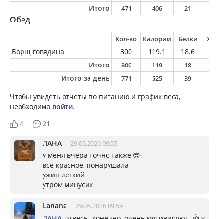
Итого
471
406
21
2
Обед
Кол-во
Калории
Белки
Жи
Борщ говядина
300
119.1
18.6
2.
Итого
300
119
18
2
Итого за день
771
525
39
2
Чтобы увидеть отчеты по питанию и график веса,
необходимо
войти
.
4
21
ЛАНА
29.05.2026 09:55
у меня вчера точно также 😎
всё красное, понарушала
ужин лёгкий
утром минусик
Lanana
29.05.2026 09:59
ЛАНА
, отвесы, конечно, очень мотивируют. 👍 у