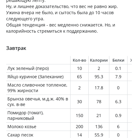
решающую лепту.
Ну, и лишнее доказательство, что вес не равно жир.
Ужина вчера не было, и сытость была до 10 часов
следующего утра.
Общая тенденция - вес медленно снижается. Но, и
калорийность стремиться к поддержанию.
Завтрак
Кол-во
Калории
Белки
Жи
Лук зеленый (перо)
10
2
0.1
0
Яйцо куриное (Запекание)
65
95.3
7.9
6.
Масло сливочное топленое,
2
17.8
0
2
99% жирности
Брынза овечья, м.д.ж. 40% в
30
78
6.3
5.
сух. в-ве
Помидор (томат),
150
21
0.9
0
парниковый
Молоко козье
200
136
6
8.
Сахар песок
14
55.9
0
0