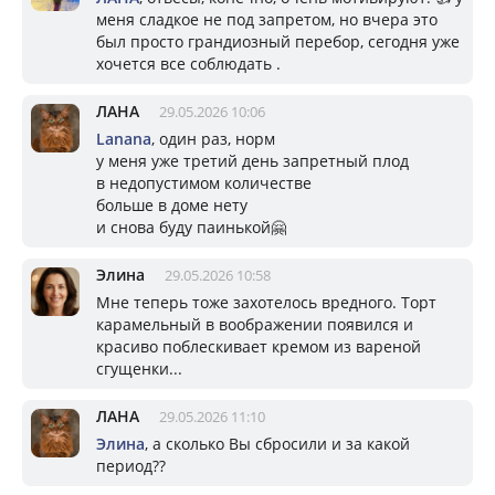
меня сладкое не под запретом, но вчера это
был просто грандиозный перебор, сегодня уже
хочется все соблюдать .
ЛАНА
29.05.2026 10:06
Lanana
, один раз, норм
у меня уже третий день запретный плод
в недопустимом количестве
больше в доме нету
и снова буду паинькой🤗
Элина
29.05.2026 10:58
Мне теперь тоже захотелось вредного. Торт
карамельный в воображении появился и
красиво поблескивает кремом из вареной
сгущенки...
ЛАНА
29.05.2026 11:10
Элина
, а сколько Вы сбросили и за какой
период??