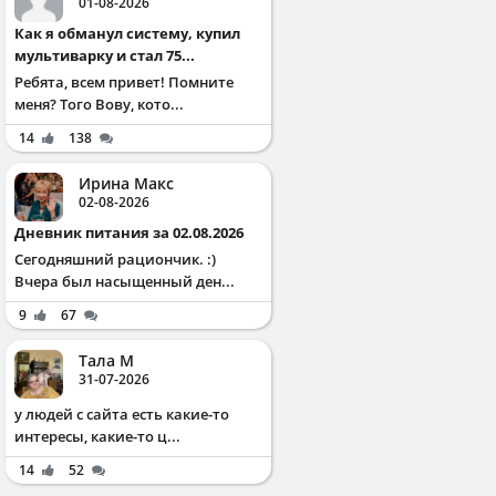
01-08-2026
Как я обманул систему, купил
мультиварку и стал 75...
Ребята, всем привет! Помните
меня? Того Вову, кото...
14
138
Ирина Макс
02-08-2026
Дневник питания за 02.08.2026
Сегодняшний рациончик. :)
Вчера был насыщенный ден...
9
67
Тала М
31-07-2026
у людей с сайта есть какие-то
интересы, какие-то ц...
14
52