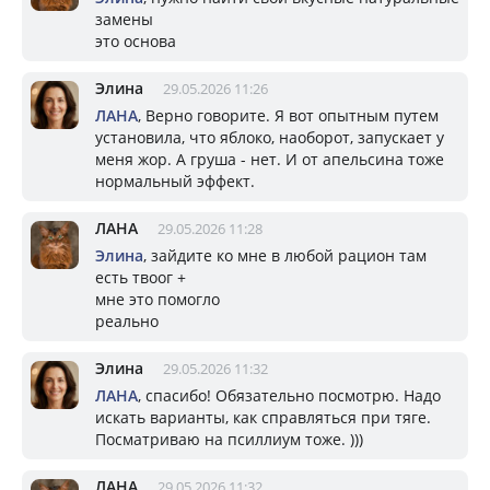
замены
это основа
Элина
29.05.2026 11:26
ЛАНА
, Верно говорите. Я вот опытным путем
установила, что яблоко, наоборот, запускает у
меня жор. А груша - нет. И от апельсина тоже
нормальный эффект.
ЛАНА
29.05.2026 11:28
Элина
, зайдите ко мне в любой рацион там
есть твоог +
мне это помогло
реально
Элина
29.05.2026 11:32
ЛАНА
, спасибо! Обязательно посмотрю. Надо
искать варианты, как справляться при тяге.
Посматриваю на псиллиум тоже. )))
ЛАНА
29.05.2026 11:32