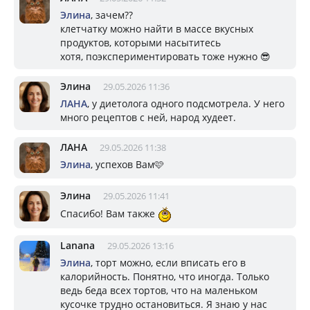
Элина
, зачем??
клетчатку можно найти в массе вкусных
продуктов, которыми насытитесь
хотя, поэкспериментировать тоже нужно 😎
Элина
29.05.2026 11:36
ЛАНА
, у диетолога одного подсмотрела. У него
много рецептов с ней, народ худеет.
ЛАНА
29.05.2026 11:38
Элина
, успехов Вам🩷
Элина
29.05.2026 11:41
Спасибо! Вам также
Lanana
29.05.2026 13:16
Элина
, торт можно, если вписать его в
калорийность. Понятно, что иногда. Только
ведь беда всех тортов, что на маленьком
кусочке трудно остановиться. Я знаю у нас