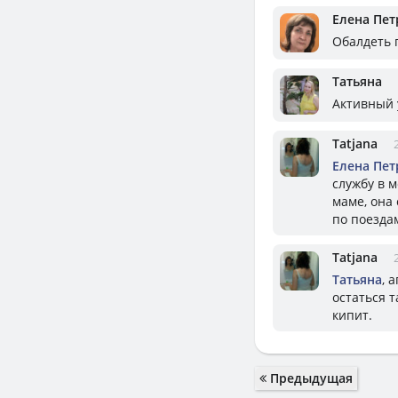
Елена Пет
Обалдеть 
Татьяна
Активный 
Tatjana
Елена Пет
службу в 
маме, она 
по поезда
Tatjana
Татьяна
, 
остаться 
кипит.
Предыдущая