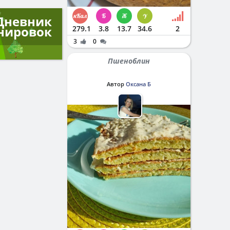
Дневник
нировок
279.1
3.8
13.7
34.6
2
3
0
Пшеноблин
Автор
Оксана Б