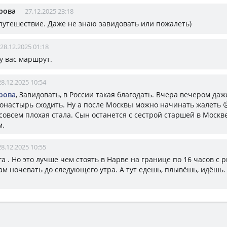
рова
27.12.2025 23:18
путешествие. Даже не знаю завидовать или пожалеть)
28.12.2025 01:18
у вас маршрут.
28.12.2025 10:54
рова
, Завидовать, в России такая благодать. Вчера вечером даж
монастырь сходить. Ну а после Москвы можно начинать жалеть 
совсем плохая стала. Сын останется с сестрой старшей в Москве
м.
28.12.2025 10:55
ага . Но это лучше чем стоять в Нарве на границе по 16 часов с 
там ночевать до следующего утра. А тут едешь, плывёшь, идёшь