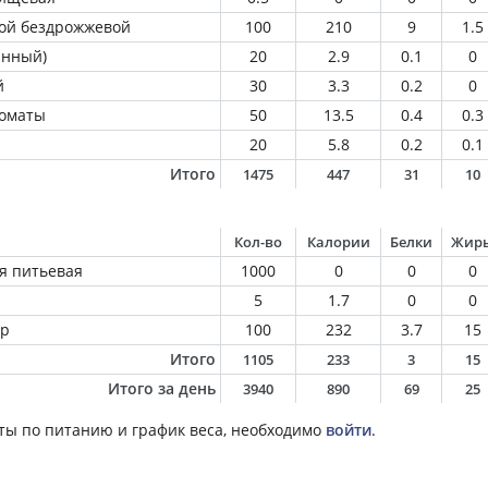
ой бездрожжевой
100
210
9
1.5
анный)
20
2.9
0.1
0
й
30
3.3
0.2
0
томаты
50
13.5
0.4
0.3
20
5.8
0.2
0.1
Итого
1475
447
31
10
Кол-во
Калории
Белки
Жир
я питьевая
1000
0
0
0
5
1.7
0
0
ир
100
232
3.7
15
Итого
1105
233
3
15
Итого за день
3940
890
69
25
ты по питанию и график веса, необходимо
войти
.