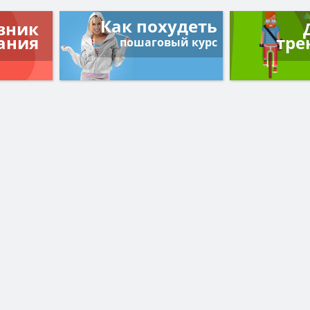
Как похудеть
вник
ания
тре
пошаговый курс