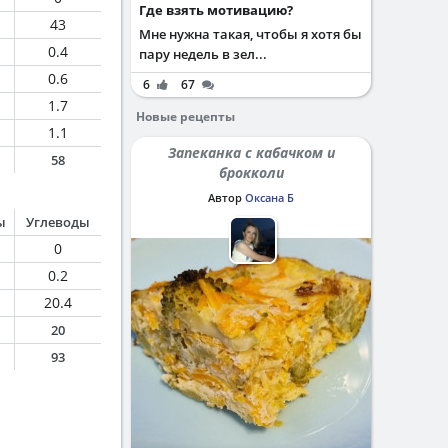
Где взять мотивацию?
43
Мне нужна такая, чтобы я хотя бы
0.4
пару недель в зел...
0.6
6
67
1.7
Новые рецепты
1.1
Запеканка с кабачком и
58
брокколи
Автор
Оксана Б
ы
Углеводы
0
0.2
20.4
20
93