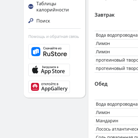
Таблицы
калорийности
Завтрак
Поиск
Вода водопроводна
Помощь и обратная связь
Лимон
Лимон
протеиновый творо
протеиновый творо
Обед
Вода водопроводна
Лимон
Мандарин
Лосось атлантическ
Соль поваренная 