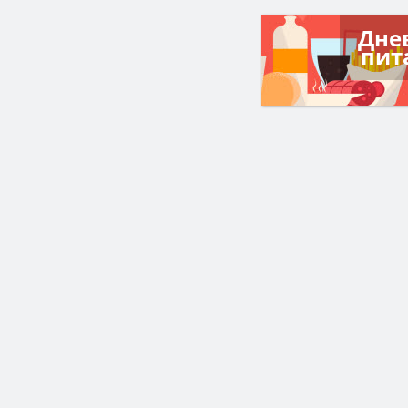
Дне
пит