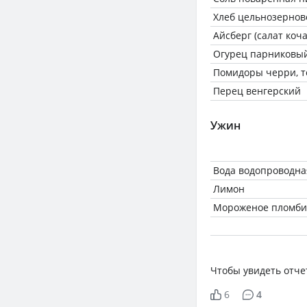
Хлеб цельнозернов
Айсберг (салат коч
Огурец парниковы
Помидоры черри, 
Перец венгерский
Ужин
Вода водопроводна
Лимон
Мороженое пломб
Чтобы увидеть отче
6
4