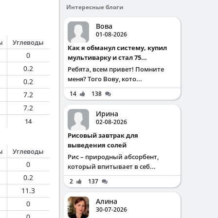
Интересные блоги
Вова
01-08-2026
ы
Углеводы
Как я обманул систему, купил
0
мультиварку и стал 75...
0.2
Ребята, всем привет! Помните
меня? Того Вову, кото...
0.2
14
138
7.2
7.2
Ирина
14
02-08-2026
Рисовый завтрак для
выведения солей
ы
Углеводы
Рис – природный абсорбент,
0
который впитывает в себ...
0.2
2
137
11.3
Алина
0
30-07-2026
0