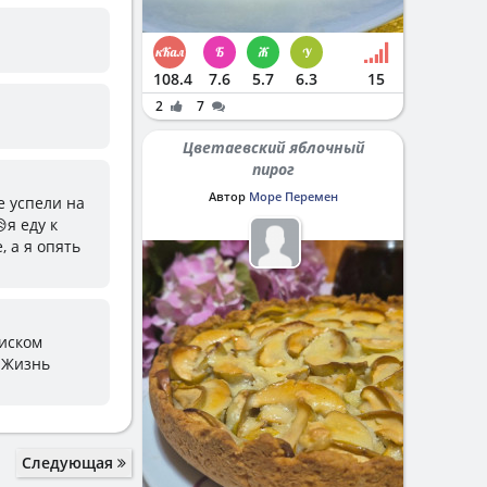
108.4
7.6
5.7
6.3
15
2
7
Цветаевский яблочный
пирог
Автор
Море Перемен
е успели на
я еду к
, а я опять
риском
. Жизнь
Следующая