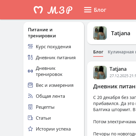
Блог
Питание и
Tatjana
тренировки
Курс похудения
Блог
Кулинарная 
Дневник питания
Дневник
Tatjana
тренировок
27.12.2025 21:
Вес и измерения
Дневник питани
Общая лента
С 20 декабря без за
прибавился. Да это
Рецепты
Балтика штормит. В
Статьи
Потом электричками
Истории успеха
Печоры по новогодн