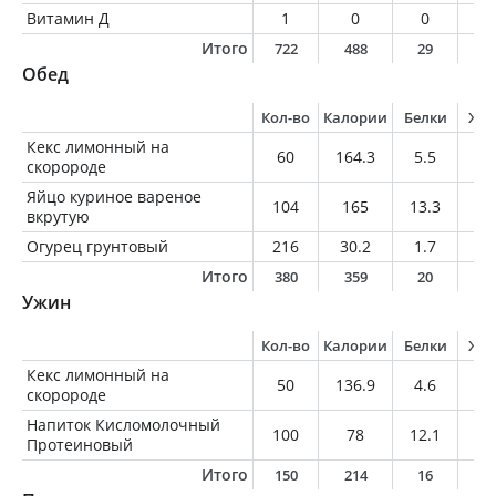
Витамин Д
1
0
0
0
Итого
722
488
29
2
Обед
Кол-во
Калории
Белки
Жи
Кекс лимонный на
60
164.3
5.5
5.
скоророде
Яйцо куриное вареное
104
165
13.3
12
вкрутую
Огурец грунтовый
216
30.2
1.7
0.
Итого
380
359
20
1
Ужин
Кол-во
Калории
Белки
Жи
Кекс лимонный на
50
136.9
4.6
4.
скоророде
Напиток Кисломолочный
100
78
12.1
1
Протеиновый
Итого
150
214
16
5