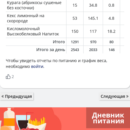
Курага (абрикосы сушеные
15
34.8
0.8
0
без косточки)
Кекс лимонный на
53
145.1
4.8
4.
скоророде
Кисломолочный
150
117
18.2
1.
Высокобелковый Напиток
Итого
1291
970
80
3
Итого за день
2543
2033
146
7
Чтобы увидеть отчеты по питанию и график веса,
необходимо
войти
.
2
Предыдущая
Следующая
Дневник
питания