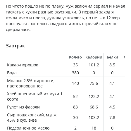
Но чтото пошло не по плану, муж включил сериал и начал
таскать с кухни разные вкусняшки. В первый заход я
взяла мясо и поела, думала успокоюсь, но нет - к 12 жор
проснулся - хотелось сладкого и хоть стреляйся. и я не
сдержалась.
Завтрак
Кол-во
Калории
Белки
Жи
Какао-порошок
35
101.2
8.5
5.
Вода
380
0
0
0
Молоко 2,5% жирности,
140
75.6
4.1
3.
пастеризованное
Хлеб пшеничный из муки 1
52
122.2
4.1
0.
сорта
Рулет из фасоли
83
68.6
4.5
2.
Сыр пошехонский, м.д.ж.
30
103.2
7.8
7.
45% в сух. в-ве
Подсолнечное масло
2
18
0
2