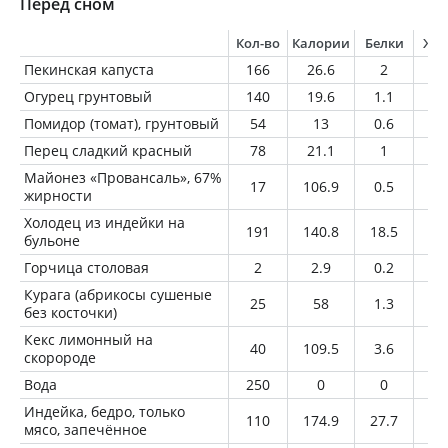
Перед сном
Кол-во
Калории
Белки
Жи
Пекинская капуста
166
26.6
2
0.
Огурец грунтовый
140
19.6
1.1
0.
Помидор (томат), грунтовый
54
13
0.6
0.
Перец сладкий красный
78
21.1
1
0.
Майонез «Провансаль», 67%
17
106.9
0.5
11
жирности
Холодец из индейки на
191
140.8
18.5
4.
бульоне
Горчица столовая
2
2.9
0.2
0.
Курага (абрикосы сушеные
25
58
1.3
0.
без косточки)
Кекс лимонный на
40
109.5
3.6
3.
скоророде
Вода
250
0
0
0
Индейка, бедро, только
110
174.9
27.7
6.
мясо, запечённое