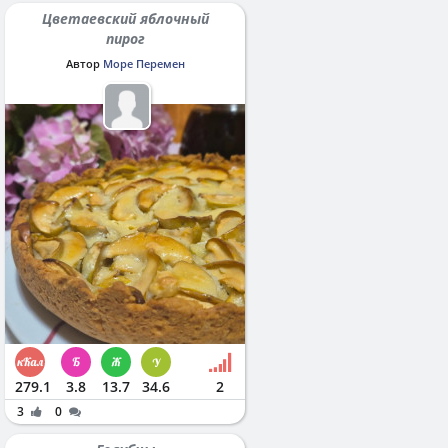
Цветаевский яблочный
пирог
Автор
Море Перемен
279.1
3.8
13.7
34.6
2
3
0