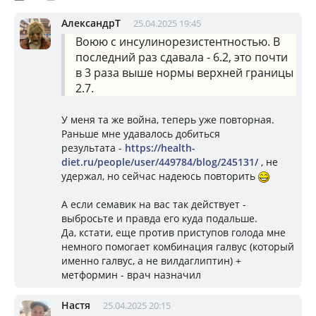
АлександрТ
25.04.2025 19:45
Воюю с инсулинорезистентностью. В
последний раз сдавала - 6.2, это почти
в 3 раза выше нормы верхней границы
2.7.
У меня та же война, теперь уже повторная.
Раньше мне удавалось добиться
результата -
https://health-
diet.ru/people/user/449784/blog/245131/
, не
удержал, но сейчас надеюсь повторить
А если семавик на вас так действует -
выбросьте и правда его куда подальше.
Да, кстати, еще против приступов голода мне
немного помогает комбинация галвус (который
именно галвус, а не вилдаглиптин) +
метформин - врач назначил
Настя
25.04.2025 20:15