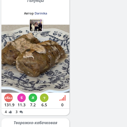
Голубцы
Автор
Darinika
131.9
11.3
7.2
6.5
0
4
3
Творожно-кабачковая