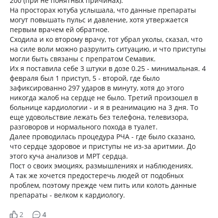
200 (при не понятных причинах).
На просторах ютуба услышала, что данные препараты
могут повышать пульс и давление, хотя утвержается
первым врачем ей обратное.
Сходила и ко второму врачу, тот убрал уколы, сказал, что
на силе воли можно разрулить ситуацию, и что приступы
могли быть связаны с препратом Семавик.
Их я поставила себе 3 штуки в дозе 0.25 - минимальная. 4
февраля был 1 приступ, 5 - второй, где было
зафиксированно 297 ударов в минуту, хотя до этого
никогда жалоб на сердце не было. Третий произошел в
больнице кардиологии - и я в реанимацию на 3 дня. То
еще удовольствие лежать без телефона, телевизора,
разговоров и нормального похода в туалет.
Далее проводилась процедура РЧА - где было сказано,
что сердце здоровое и приступы не из-за аритмии. До
этого куча анализов и МРТ сердца.
Пост о своих эмоциях, размышлениях и наблюдениях.
А так же хочется предостеречь людей от подобных
проблем, поэтому прежде чем пить или колоть данные
препараты - велком к кардиологу.
2
4