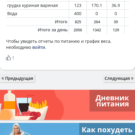
грудка куриная вареная
123
170.1
36.9
2.
Вода
400
0
0
0
Итого
825
264
39
7
Итого за день
2056
1342
129
4
Чтобы увидеть отчеты по питанию и график веса,
необходимо
войти
.
1
Предыдущая
Следующая
Дневник
питания
Как похудеть