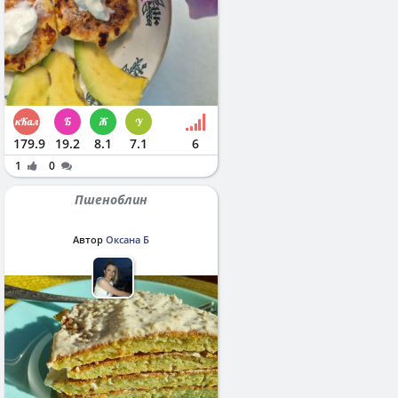
179.9
19.2
8.1
7.1
6
1
0
Пшеноблин
Автор
Оксана Б