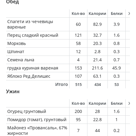
Обед
Кол-во
Калории
Белки
Жи
Спагети из чечевицы
60
82.9
3.9
0.
вареные
Перец сладкий красный
121
32.7
1.6
0.
Морковь
58
20.3
0.8
0.
Шпинат
12
2.8
0.3
0
Семена льна
4
21.4
0.7
1.
грудка куриная вареная
153
211.6
45.9
2.
Яблоко Ред Делишес
107
63.1
0.3
0.
Итого
515
434
53
5
Ужин
Кол-во
Калории
Белки
Жи
Огурец грунтовый
200
28
1.6
0.
Помидор (томат), грунтовый
95
22.8
1
0.
Майонез «Провансаль», 67%
7
44
0.2
4.
жирности