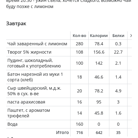
время 20.30 - ужин съела, хочется сладкого, возможно чай
буду позже с лимоном
Завтрак
Кол-во
Калории
Белки
Жи
Чай заваренный с лимоном
280
78.4
0.3
0
Творог 5% жирности
108
156.6
22.7
5.
Пудинг, шоколадный,
100
142
2.1
4.
готовый к употреблению
Батон нарезной из муки 1
18
46.6
1.4
0.
сорта (хлеб)
Сыр швейцарский, м.д.ж.
20
78.2
4.9
6.
50% в сух. в-ве
паста арахисовая
16
95
3
8
Паштет, с ароматом
14
45.8
1.6
4
трюфелей
Вода
160
0
0
0
Итого
716
642
35
2