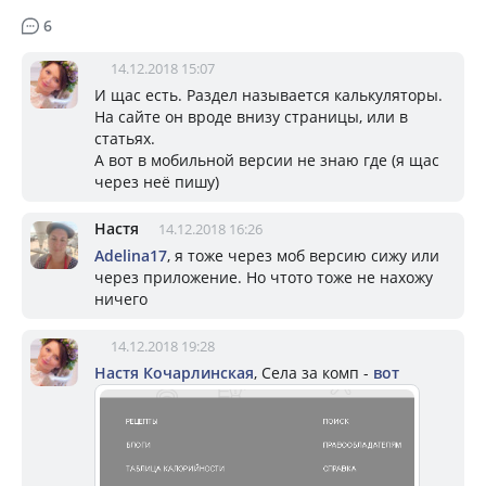
6
14.12.2018 15:07
И щас есть. Раздел называется калькуляторы.
На сайте он вроде внизу страницы, или в
статьях.
А вот в мобильной версии не знаю где (я щас
через неё пишу)
Настя
14.12.2018 16:26
Adelina17
, я тоже через моб версию сижу или
через приложение. Но чтото тоже не нахожу
ничего
14.12.2018 19:28
Настя Кочарлинская
, Села за комп -
вот