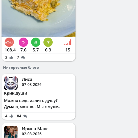
108.4
7.6
5.7
6.3
15
2
7
Интересные блоги
Лиса
07-08-2026
Крик души
Можно ведь излить душу?
Думаю, можно.. Мы с муже...
4
84
Ирина Макс
02-08-2026