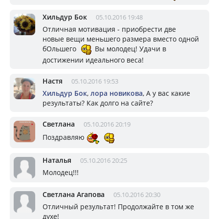
Хильдур Бок
05.10.2016 19:48
Отличная мотивация - приобрести две
новые вещи меньшего размера вместо одной
бОльшего
Вы молодец! Удачи в
достижении идеального веса!
Настя
05.10.2016 19:53
Хильдур Бок
,
лора новикова
, А у вас какие
результаты? Как долго на сайте?
Светлана
05.10.2016 20:19
Поздравляю
Наталья
05.10.2016 20:25
Молодец!!!
Светлана Агапова
05.10.2016 20:30
Отличный результат! Продолжайте в том же
духе!