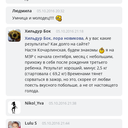
Людмила
05.10.2016 20:32
Умница и молодец!!!!
Хильдур Бок
05.10.2016 21:18
Хильдур Бок
,
лора новикова
, А у вас какие
результаты? Как долго на сайте?
Настя Кочарлинская, будем знакомы
я на
МЗР с начала сентября, месяц с небольшим,
прихожу в себя после рождения третьего
ребенка. Результат хороший, минус 2,5 кг
(стартовала с 69,2 кг) Временами тянет
сорваться в зажор, но это, скорее от любви
поесть вкусного побольше, а не от настоящего
голода.
Nikol_Yva
05.10.2016 21:38
Lulu S
05.10.2016 21:44