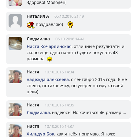
Здорово! Молодец!
Наталия А
05.10.2016 21:49
поздравляю)
Людмилка
06.10.2016 14:41
Настя Кочарлинская
, отличные результаты и
скоро еще одно пальто будете покупать 48
размера
Настя
10.10.2016 14:34
надежда алексеева
, с сентября 2015 года. Я не
спеша, потихонечку, но уверенно иду к своей
цели)
Настя
10.10.2016 14:35
Людмилка
, надеюсь! Но хочеться 46 размер....
Настя
10.10.2016 14:37
Хильдур Бок
, как я тебя понимаю. Я тоже