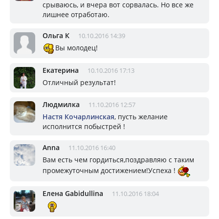
срываюсь, и вчера вот сорвалась. Но все же
лишнее отработаю.
Ольга К
10.10.2016 14:39
Вы молодец!
Екатерина
10.10.2016 17:13
Отличный результат!
Людмилка
11.10.2016 12:57
Настя Кочарлинская
, пусть желание
исполнится побыстрей !
Anna
11.10.2016 16:40
Вам есть чем гордиться,поздравляю с таким
промежуточным достижением!Успеха !
Елена Gabidullina
11.10.2016 18:04