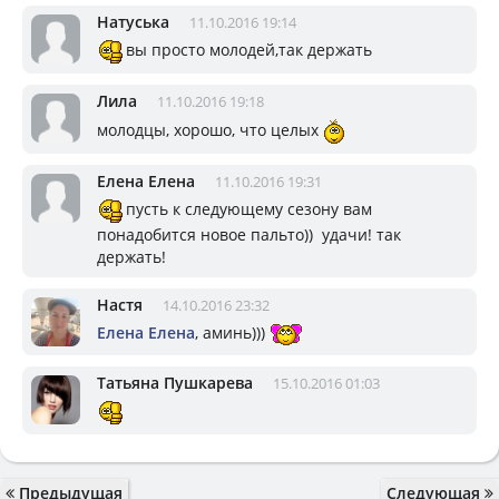
Натуська
11.10.2016 19:14
вы просто молодей,так держать
Лила
11.10.2016 19:18
молодцы, хорошо, что целых
Елена Елена
11.10.2016 19:31
пусть к следующему сезону вам
понадобится новое пальто)) удачи! так
держать!
Настя
14.10.2016 23:32
Елена Елена
, аминь)))
Татьяна Пушкарева
15.10.2016 01:03
Предыдущая
Следующая