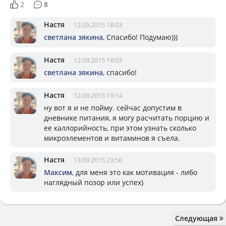
2
8
Настя
12.09.2015 18:03
светлана зякина
, Спасибо! Подумаю)))
Настя
12.09.2015 18:03
светлана зякина
, спасибо!
Настя
12.09.2015 19:14
ну вот я и не пойму. сейчас допустим в
дневнике питания, я могу расчитать порцию и
ее каллорийность, при этом узнать сколько
микроэлементов и витаминов я съела.
Настя
13.09.2015 23:56
Максим
, для меня это как мотивация - либо
наглядный позор или успех)
Следующая