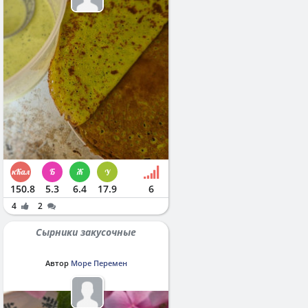
150.8
5.3
6.4
17.9
6
4
2
Сырники закусочные
Автор
Море Перемен