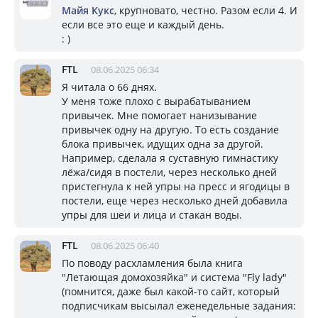
Майя Кукс
, крупновато, честно. Разом если 4. И
если все это еще и каждый день.
: )
FTL
08.06.2025 06:34
Я читала о 66 днях.
У меня тоже плохо с вырабатыванием
привычек. Мне помогает нанизывание
привычек одну на другую. То есть создание
блока привычек, идущих одна за другой.
Например, сделала я суставную гимнастику
лёжа/сидя в постели, через несколько дней
пристегнула к ней упры на пресс и ягодицы в
постели, еще через несколько дней добавила
упры для шеи и лица и стакан воды.
FTL
08.06.2025 06:40
По поводу расхламления была книга
"Летающая домохозяйка" и система "Fly lady"
(помнится, даже был какой-то сайт, который
подписчикам высылал еженедельные задания: