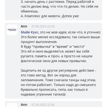
3. начать день с растяжки. Перед работой я
часто делаю вид, что что-то делаю. Но себя не
обманешь.
4. Комплекс для живота. Допек уже
Ann
07.06.2025 22:50
Майя Кукс
, это не моя идея, если что, я уточню)
Это более менее исследовано, так сильно выше
процент выполнения.
Я буду "привычка" в "время" и "место"
Это ей и окно выделяется, может вы себя
ругаете, память и проч, а просто не нашли
фактическое окно для новых привычек.
Зацепить ее за другое регулярное действие -
это тоже метод. Вот он хорош для
запоминания. Тоже сначала танцы над этим,
но потом работает. Только надо до смешного
буквально прописать, типа, как только я
надеваю утренние тапки)))
Ann
07.06.2025 22:56