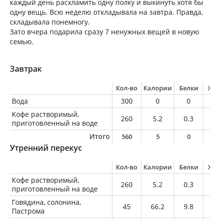
каждый день расхламить одну полку и выкинуть хотя бы
одну вещь. Всю неделю откладывала на завтра. Правда,
складывала понемногу.
Зато вчера подарила сразу 7 ненужных вещей в новую
семью.
Завтрак
Кол-во
Калории
Белки
Жи
Вода
300
0
0
0
Кофе растворимый,
260
5.2
0.3
0
приготовленный на воде
Итого
560
5
0
0
Утренний перекус
Кол-во
Калории
Белки
Жи
Кофе растворимый,
260
5.2
0.3
0
приготовленный на воде
Говядина, солонина,
45
66.2
9.8
2.
Пастрома