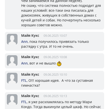
чем занимаемся на данной неделе).
Не скажу, что система полностью подходит для
наших условий: все-таки она писалась для
домохозяек, живущих в собственных домах с
кучей детей и собак. Но почерпнуть несколько
хороших советов можно.
Майя Кукс
09.06.2025 10:07
Ann
, пока получилось привязать только
растядку с утра. И то не очень.
Майя Кукс
09.06.2025 10:08
Ann
, вот и не вышло
Майя Кукс
09.06.2025 10:10
FTL
, О!!! хорошая идея. А что за суставная
гимнастка?
Майя Кукс
09.06.2025 10:13
FTL
, я уже расхламлялась по методу Мари
Кондо. Тогда выкинули целый шкаф. Но сейчас