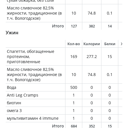
сухая обжарка, без соли
Масло сливочное 82,5%
жирности, традиционное (в
10
74.8
0.1
8.
т.ч. Вологодское)
Итого
127
382
14
2
Ужин
Кол-во
Калории
Белки
Жи
Спагетти, обогащенные
протеином,
169
277.2
15
0.
приготовленные
Масло сливочное 82,5%
жирности, традиционное (в
10
74.8
0.1
8.
т.ч. Вологодское)
Вода
500
0
0
0
Anti Leg Cramps
1
0
0
0
биотин
1
0
0
0
омега 3
1
0
0
2
мультивитамин 4 immune
1
0
0
0
Итого
684
352
15
1