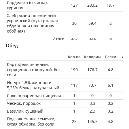
Сарделька (сосиска),
127
283.2
19.7
20
куриная
Хлеб ржано-пшеничный
украинский (мука ржаная
30
59.4
2
0.
обдирная и пшеничная
обойная)
Итого
462
414
31
2
Обед
Кол-во
Калории
Белки
Жи
Картофель печеный,
сердцевина с кожурой, без
190
176.7
4.8
0.
соли
Йогурт 1,5% жирности,
117
73.7
6.1
1.
5,25% белка, натуральный
Соль поваренная пищевая
1
0
0
0
Чеснок, порошок
1
3.3
0.2
0
Базилик, сушеный
1
2.3
0.2
0
Подсолнечник, семечки,
25
145.5
4.8
12
сухая обжарка, без соли