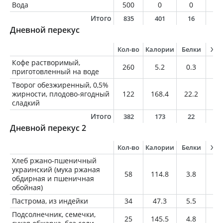
Вода
500
0
0
0
Итого
835
401
16
1
Дневной перекус
Кол-во
Калории
Белки
Жи
Кофе растворимый,
260
5.2
0.3
0
приготовленный на воде
Творог обезжиренный, 0,5%
жирности, плодово-ягодный
122
168.4
22.2
0.
сладкий
Итого
382
173
22
0
Дневной перекус 2
Кол-во
Калории
Белки
Жи
Хлеб ржано-пшеничный
украинский (мука ржаная
58
114.8
3.8
0.
обдирная и пшеничная
обойная)
Пастрома, из индейки
34
47.3
5.5
2.
Подсолнечник, семечки,
25
145.5
4.8
12