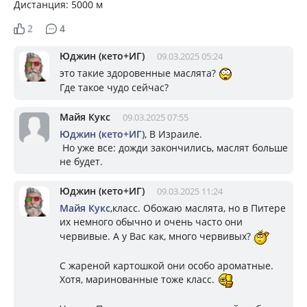
Дистанция: 5000 м
2
4
Юджин (кето+ИГ)
09.03.2025 05:24
это такие здоровенные маслята?
Где такое чудо сейчас?
Майя Кукс
09.03.2025 07:55
Юджин (кето+ИГ)
, В Израиле.
Но уже все: дожди закончились, маслят больше
не будет.
Юджин (кето+ИГ)
09.03.2025 11:24
Майя Кукс
,класс. Обожаю маслята, но в Питере
их немного обычно и очень часто они
червивые. А у Вас как, много червивых?
С жареной картошкой они особо ароматные.
Хотя, маринованные тоже класс.