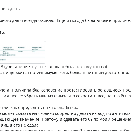
ов в день.
ового дня я всегда оживаю. Ещё и погода была вполне приличн
ть.
,3 (увеличение, ну это я знала и была к этому готова)
ак и держится на минимуме, хотя, белка в питании достаточно...
лога. Получила благословение протестировать оставшиеся про
ться после: убрать или максимально сократить все, на что была
нии, как определять на что она была...
е может сказать на сколько корректно делать вывод по антитела
ешающее значение. Поэтому и сдавать его было моим решением
яиц я его не сдала.
на вопрос самостоятельно - нашла такой список у девушки в бло