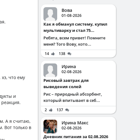
Вова
01-08-2026
ая.
Как я обманул систему, купил
мультиварку и стал 75...
Ребята, всем привет! Помните
меня? Того Вову, кото...
14
138
Ирина
02-08-2026
 хз, что ему
Рисовый завтрак для
выведения солей
Рис – природный абсорбент,
дукты и
который впитывает в себ...
 реакция.
2
137
м. А я считаю,
Ирина Макс
. Вот только в
02-08-2026
Дневник питания за 02.08.2026
ге: