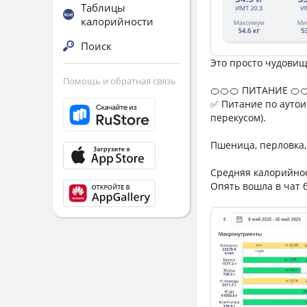
Таблицы
калорийности
Поиск
Это просто чудовищн
Помощь и обратная связь
🍊🍊🍊 ПИТАНИЕ 🍊
✅ Питание по аутои
перекусом).
Пшеница, перловка,
Средняя калорийность
Опять вошла в чат 