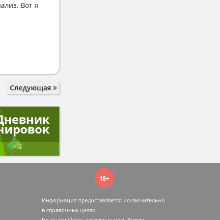
ализ. Вот я
Следующая
Дневник
нировок
18+
Информация предоставляется исключительно
в справочных целях.
Не занимайтесь самолечением. Всегда