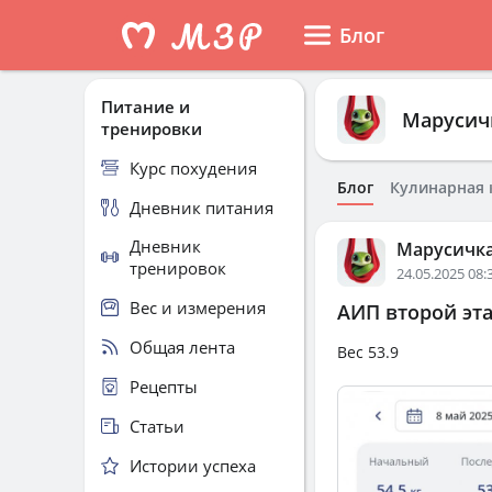
Блог
Питание и
Марусич
тренировки
Курс похудения
Блог
Кулинарная 
Дневник питания
Дневник
Марусичк
тренировок
24.05.2025 08:
Вес и измерения
АИП второй этап
Общая лента
Вес 53.9
Рецепты
Статьи
Истории успеха