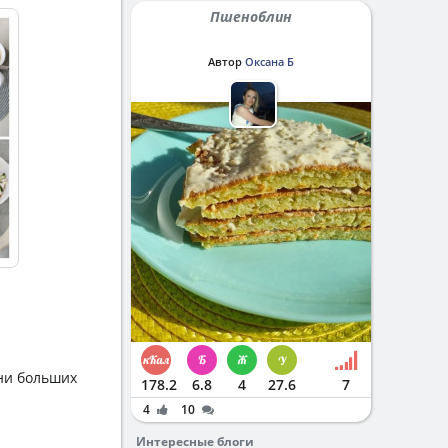
Пшеноблин
Автор
Оксана Б
дни больших
178.2
6.8
4
27.6
7
4
10
Интересные блоги