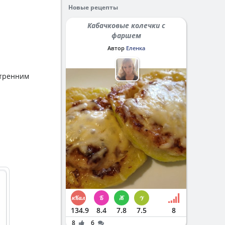
Новые рецепты
Кабачковые колечки с
фаршем
Автор
Еленка
утренним
134.9
8.4
7.8
7.5
8
8
6