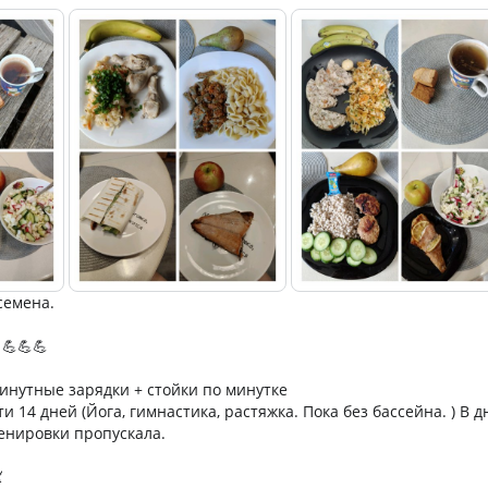
семена.
💪💪💪
инутные зарядки + стойки по минутке
ти 14 дней (Йога, гимнастика, растяжка. Пока без бассейна. ) В 
енировки пропускала.
