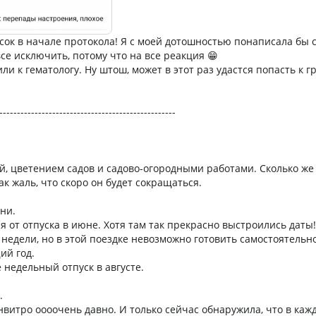
сок в начале протокола! Я с моей дотошностью понаписала бы с
се исключить, потому что на все реакция 😁
и к гематологу. Ну штош, может в этот раз удастся попасть к 
--------------------------------------------------
й, цветением садов и садово-огородными работами. Сколько же
к жаль, что скоро он будет сокращаться.
ни.
я от отпуска в июне. Хотя там так прекрасно выстроились дат
е недели, но в этой поездке невозможно готовить самостоятель
ий год.
 недельный отпуск в августе.
.
нвитро оооочень давно. И только сейчас обнаружила, что в каж