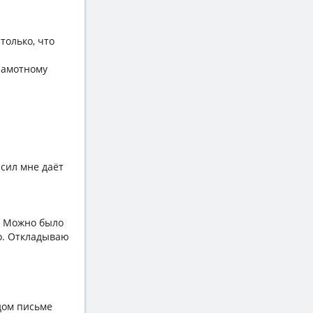
только, что
грамотному
 сил мне даёт
ы! Можно было
но. Откладываю
дом письме