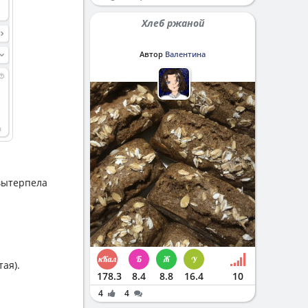
Хлеб ржаной
Автор
Валентина
 вытерпела
тая).
178.3
8.4
8.8
16.4
10
4
4