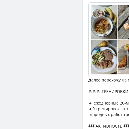
Далее перехожу на 
💪💪💪 ТРЕНИРОВКИ 
🔸 ежедневные 20-м
🔸9 тренировок за э
огородных работ тр
💃💃💃 АКТИВНОСТЬ 💃💃