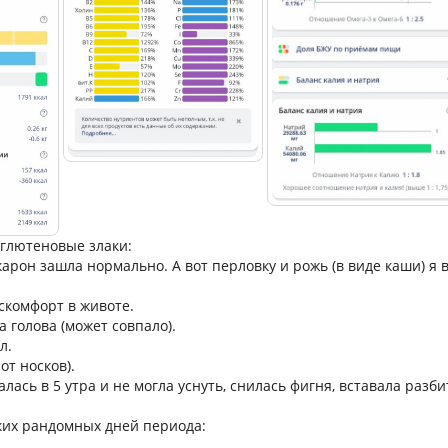
 глютеновые злаки:
арон зашла нормально. А вот перловку и рожь (в виде каши) я
скомфорт в животе.
 голова (может совпало).
л.
от носков).
лась в 5 утра и не могла уснуть, снилась фигня, вставала разби
ких рандомных дней периода: