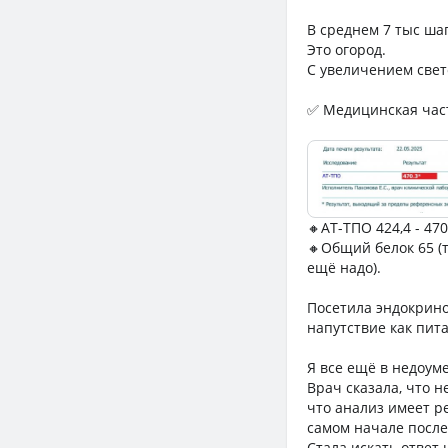
В среднем 7 тыс шаг
Это огород.
С увеличением свет
✅ Медицинская час
🔸АТ-ТПО 424,4 - 470
🔸Общий белок 65 (т
ещё надо).
Посетила эндокрино
напутствие как пита
Я все ещё в недоуме
Врач сказала, что н
что анализ имеет р
самом начале после 
Стала искать ответ 