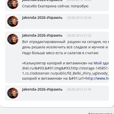
Спасибо Екатерина сейчас попробую
Jakonda-2026-Израиль
28.08.2014 20:34
Jakonda-2026-Израиль
28.08.2014 21:32
Вот отредактированный рацион на сегодня, но всё
день решила исключить всё сладкое и мучное и во
Надо больше мясо есть и салатов я считаю
«Калькулятор калорий и витаминов» на
Мой здоро
diet.ru/&#93;&#91;img&#93;http://storage-145851-
1.cs.clodoserver.ru/public/fd_Belki_zhiry_uglevod
калорий и витаминов» на &#91;url=
http://www.heal
Jakonda-2026-Израиль
28.08.2014 21:45