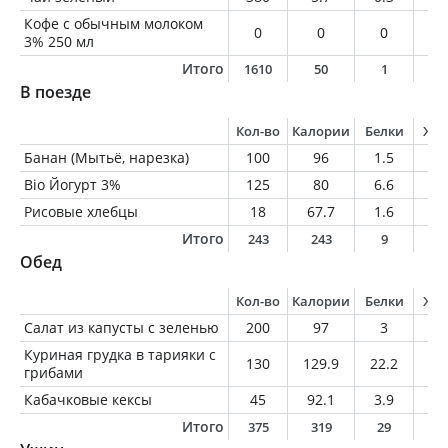
Кофе с обычным молоком
0
0
0
0
3% 250 мл
Итого
1610
50
1
2
В поезде
Кол-во
Калории
Белки
Жи
Банан (Мытьё, нарезка)
100
96
1.5
0.
Bio Йогурт 3%
125
80
6.6
3.
Рисовые хлебцы
18
67.7
1.6
0.
Итого
243
243
9
4
Обед
Кол-во
Калории
Белки
Жи
Салат из капусты с зеленью
200
97
3
6.
Куриная грудка в тарияки с
130
129.9
22.2
3.
грибами
Кабачковые кексы
45
92.1
3.9
3.
Итого
375
319
29
1