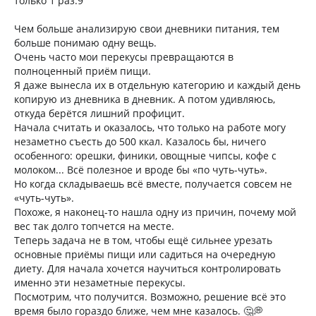
только 1 раз.9
Чем больше анализирую свои дневники питания, тем
больше понимаю одну вещь.
Очень часто мои перекусы превращаются в
полноценный приём пищи.
Я даже вынесла их в отдельную категорию и каждый день
копирую из дневника в дневник. А потом удивляюсь,
откуда берётся лишний профицит.
Начала считать и оказалось, что только на работе могу
незаметно съесть до 500 ккал. Казалось бы, ничего
особенного: орешки, финики, овощные чипсы, кофе с
молоком... Всё полезное и вроде бы «по чуть-чуть».
Но когда складываешь всё вместе, получается совсем не
«чуть-чуть».
Похоже, я наконец-то нашла одну из причин, почему мой
вес так долго топчется на месте.
Теперь задача не в том, чтобы ещё сильнее урезать
основные приёмы пищи или садиться на очередную
диету. Для начала хочется научиться контролировать
именно эти незаметные перекусы.
Посмотрим, что получится. Возможно, решение всё это
время было гораздо ближе, чем мне казалось. 🤔💭