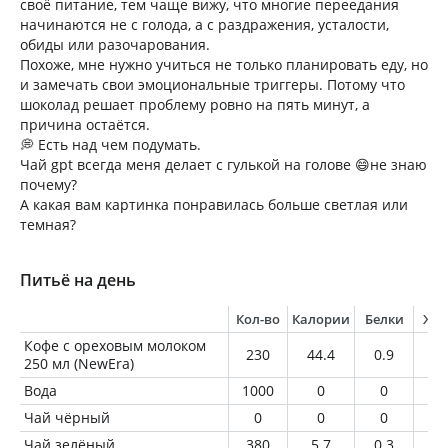
своё питание, тем чаще вижу, что многие переедания
начинаются не с голода, а с раздражения, усталости,
обиды или разочарования.
Похоже, мне нужно учиться не только планировать еду, но
и замечать свои эмоциональные триггеры. Потому что
шоколад решает проблему ровно на пять минут, а
причина остаётся.
💭 Есть над чем подумать.
Чай gpt всегда меня делает с гулькой на голове 😄не знаю
почему?
А какая вам картинка понравилась больше светлая или
темная?
Питьё на день
Кол-во
Калории
Белки
Жи
Кофе с ореховым молоком
230
44.4
0.9
2.
250 мл (NewEra)
Вода
1000
0
0
0
Чай чёрный
0
0
0
0
Чай зелёный
380
5.7
0.3
0