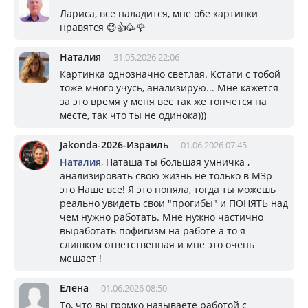
Лариса, все наладится, мне обе картинки
нравятся 😊👍🥳🌹
Наталия
31.05.2026 22:06
Картинка однозначно светлая. Кстати с тобой
тоже много учусь, анализирую... Мне кажется
за это время у меня вес так же топчется на
месте, так что ты не одинока)))
Jakonda-2026-Израиль
01.06.2026 07:45
Наталия
, Наташа ты большая умничка ,
анализировать свою жизнь не только в МЗр
это Наше все! Я это поняла, тогда ты можешь
реально увидеть свои "прогибы" и ПОНЯТЬ над
чем нужно работать. Мне нужно частично
выработать пофигизм на работе а то я
слишком ответственная и мне это очень
мешает !
Елена
01.06.2026 08:50
То, что вы громко называете работой с