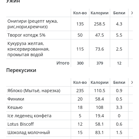
Ужин
Кол-во
Калории
Белки
Жи
Онигири (рецепт мужа,
135
258.5
4.3
0.
рис,нори,кремчиз)
Творог котедж 5%
50
47.5
5.5
2.
Кукуруза желтая,
консервированная,
115
73.6
2.5
1.
промытая водой
Итого
300
379
12
4
Перекусики
Кол-во
Калории
Белки
Жи
Яблоко (Мытьё, нарезка)
235
110.5
0.9
0.
Финики
20
58.4
0.5
0.
Кешью
18
108
3.3
8.
Ice леденец конфета
5
19.4
0
0
Lotus Biscoff
12
58.1
0.6
2.
Шоколад молочный
15
83.1
1.5
5.