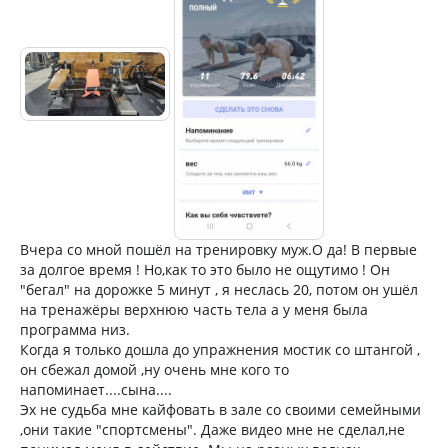
Вчера со мной пошёл на тренировку муж.О да! В первые
за долгое время ! Но,как то это было не ощутимо ! Он
"бегал" на дорожке 5 минут , я неслась 20, потом он ушёл
на тренажёры верхнюю часть тела а у меня была
программа низ.
Когда я только дошла до упражнения мостик со штангой ,
он сбежал домой ,ну очень мне кого то
напоминает....сына....
Эх не судьба мне кайфовать в зале со своими семейными
,они такие "спортсмены". Даже видео мне не сделал,не