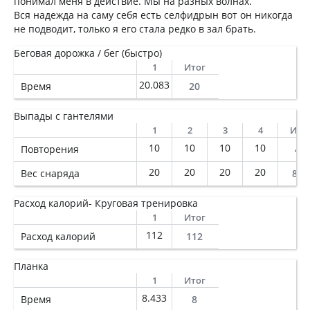
понимал меня в действие. Мы на разных волнах.
Вся надежда на саму себя есть селфидрын вот он никогда
не подводит, только я его стала редко в зал брать.
Беговая дорожка / бег (быстро)
1
Итог
20.083
Время
20
Выпады с гантелями
1
2
3
4
Ито
10
10
10
10
Повторения
40
20
20
20
20
Вес снаряда
800
Расход калорий- Круговая тренировка
1
Итог
112
Расход калорий
112
Планка
1
Итог
8.433
Время
8