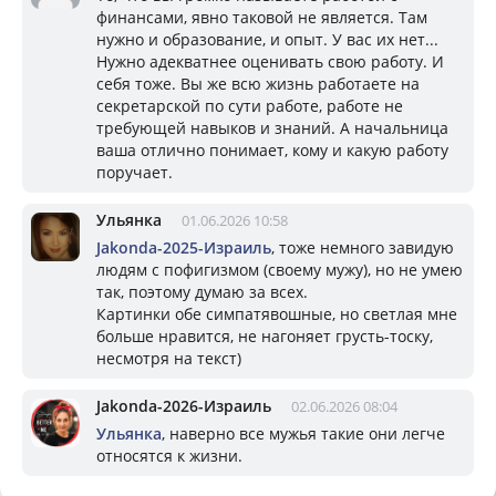
финансами, явно таковой не является. Там
нужно и образование, и опыт. У вас их нет...
Нужно адекватнее оценивать свою работу. И
себя тоже. Вы же всю жизнь работаете на
секретарской по сути работе, работе не
требующей навыков и знаний. А начальница
ваша отлично понимает, кому и какую работу
поручает.
Ульянка
01.06.2026 10:58
Jakonda-2025-Израиль
, тоже немного завидую
людям с пофигизмом (своему мужу), но не умею
так, поэтому думаю за всех.
Картинки обе симпатявошные, но светлая мне
больше нравится, не нагоняет грусть-тоску,
несмотря на текст)
Jakonda-2026-Израиль
02.06.2026 08:04
Ульянка
, наверно все мужья такие они легче
относятся к жизни.