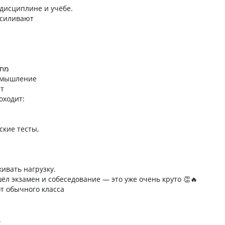
дисциплине и учёбе.
усиливают
/ מחשבים
 мышление
ют
оходит:
ские тесты,
ивать нагрузку.
ёл экзамен и собеседование — это уже очень круто 👏🔥
от обычного класса
.