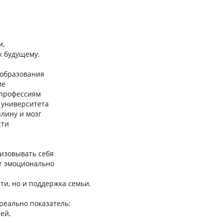
и,
к будущему.
 образования
ие
. профессиям
 университета
лину и мозг
сти
низовывать себя
ют эмоционально
ти, но и поддержка семьи.
 реально показатель:
ей,