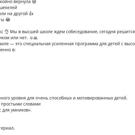
окойно вернула 😄
 шекелей
ли на другой 👍
ты 😂
с 👌 Мы в высшей школе ждем собеседование, сегодня решится
ком или нет. ☺️🙏
иле — это специальная усиленная программа для детей с выс
бенно в:
ного уровня для очень способных и мотивированных детей.
Т простыми словами
с для умников».
териал,