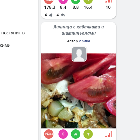
178.3
8.4
8.8
16.4
10
4
4
Яичница с кабачками и
 поступит в
шампиньонами
Автор
Ирина
окими