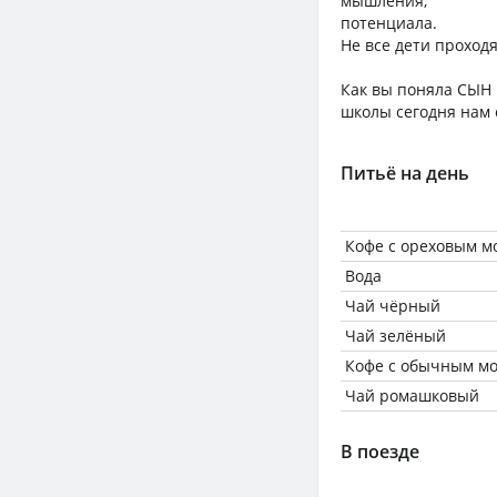
мышления,
потенциала.
Не все дети проходя
Как вы поняла СЫН 
школы сегодня нам с
Питьё на день
Кофе с ореховым мо
Вода
Чай чёрный
Чай зелёный
Кофе с обычным мо
Чай ромашковый
В поезде