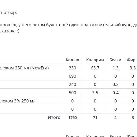
т отбор.
прошёл, у него летом будет ещё один подготовительный курс, 
казала :)
Кол-во
Калории
Белки
Жир
локом 250 мл (NewEra)
330
63.7
1.3
3.3
690
0
0
0
240
0
0.2
0
500
7.5
0.4
0
локом 3% 250 мл
0
0
0
0
0
0
0
0
Итого
1760
71
2
3
Кол-во
Калории
Белки
Жир