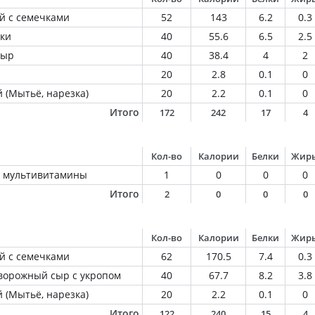
й с семечками
52
143
6.2
0.3
йки
40
55.6
6.5
2.5
сыр
40
38.4
4
2
20
2.8
0.1
0
 (Мытьё, нарезка)
20
2.2
0.1
0
Итого
172
242
17
4
Кол-во
Калории
Белки
Жир
е мультивитамины
1
0
0
0
Итого
2
0
0
0
Кол-во
Калории
Белки
Жир
й с семечками
62
170.5
7.4
0.3
творожный сыр с укропом
40
67.7
8.2
3.8
 (Мытьё, нарезка)
20
2.2
0.1
0
Итого
122
240
15
4