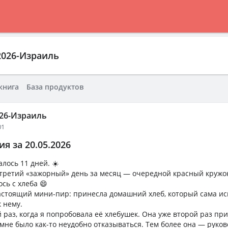
2026-Израиль
книга
База продуктов
026-Израиль
01
я за 20.05.2026
алось 11 дней. ☀️
 третий «зажорный» день за месяц — очередной красный кружок
ось с хлеба 😄
астоящий мини-пир: принесла домашний хлеб, который сама ис
 нему.
 раз, когда я попробовала её хлебушек. Она уже второй раз при
з мне было как-то неудобно отказываться. Тем более она — руко