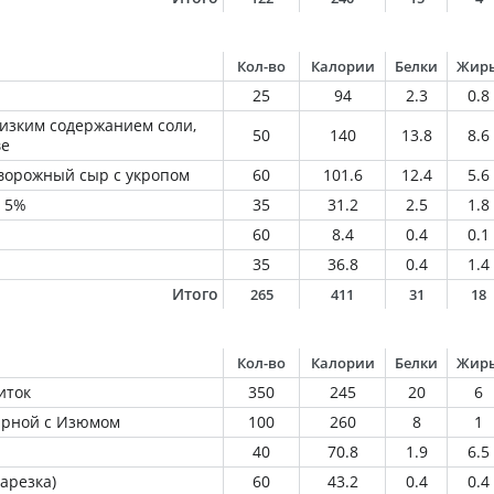
Кол-во
Калории
Белки
Жир
25
94
2.3
0.8
низким содержанием соли,
50
140
13.8
8.6
ве
творожный сыр с укропом
60
101.6
12.4
5.6
я 5%
35
31.2
2.5
1.8
60
8.4
0.4
0.1
35
36.8
0.4
1.4
Итого
265
411
31
18
Кол-во
Калории
Белки
Жир
иток
350
245
20
6
арной с Изюмом
100
260
8
1
40
70.8
1.9
6.5
арезка)
60
43.2
0.4
0.4