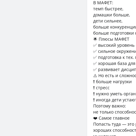
В МАФЕТ:
темп быстрее,
домашки больше,
дети сильнее,
больше конкуренци
больше подготовки 
🌟 Плюсы МАФЕТ
✅ высокий уровень
✅ сильное окружен
✅ подготовка к тех
✅ хорошая база для
✅ развивает дисцип
⚠️ Но есть и сложно
❗ больше нагрузки
❗ стресс
❗ нужно уметь орга
❗ иногда дети уста
Поэтому важно:
не только способнос
❤️ Самое главное
Попасть туда — это
хороших способност