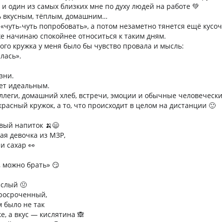
 и один из самых близких мне по духу людей на работе 💚
ь вкусным, тёплым, домашним…
«чуть-чуть попробовать», а потом незаметно тянется ещё кусоч
уже начинаю спокойнее относиться к таким дням.
ого кружка у меня было бы чувство провала и мысль:
алась».
зни.
ет идеальным.
оллеги, домашний хлеб, встречи, эмоции и обычные человечески
расный кружок, а то, что происходит в целом на дистанции 🙂
вый напиток 🍌😄
ая девочка из МЗР,
и сахар 👀
, можно брать» 😏
ислый 🤢
просроченный,
м было не так
е, а вкус — кислятина 🙈