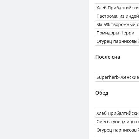
Хлеб Прибалтийски
Пастрома, из инде
Ski 5% творожный 
Помидоры Черри
Огурец парниковый
После сна
Superherb-Женски
Обед
Хлеб Прибалтийски
Смесь тунец,яйцо,
Огурец парниковый