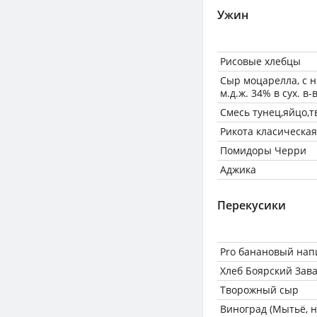
Ужин
Рисовые хлебцы
Сыр моцарелла, с 
м.д.ж. 34% в сух. в-
Смесь тунец,яйцо,
Рикота класическа
Помидоры Черри
Аджика
Перекусики
Pro банановый нап
Хлеб Боярский Зав
Творожный сыр
Виноград (Мытьё, н