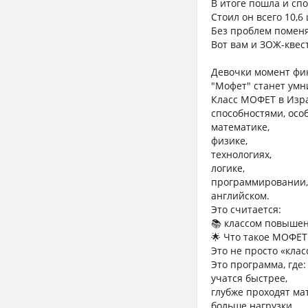
В итоге пошла и сп
Стоил он всего 10,6
Без проблем поменя
Вот вам и ЗОЖ-квес
Девочки момент фик
"Мофет" станет умни
Класс МОФЕТ в Изра
способностями, осо
математике,
физике,
технологиях,
логике,
программировании,
английском.
Это считается:
📚 классом повышен
🌟 Что такое МОФЕ
Это не просто «клас
Это программа, где:
учатся быстрее,
глубже проходят ма
больше нагрузки,