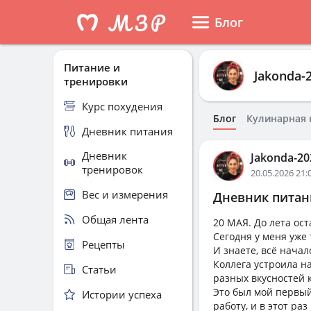
Блог
Питание и
Jakonda-
тренировки
Курс похудения
Блог
Кулинарная 
Дневник питания
Дневник
Jakonda-2
тренировок
20.05.2026 21:
Вес и измерения
Дневник питани
Общая лента
20 МАЯ. До лета ост
Сегодня у меня уже
Рецепты
И знаете, всё начал
Коллега устроила н
Статьи
разных вкусностей к
Это был мой первый
Истории успеха
работу, и в этот ра