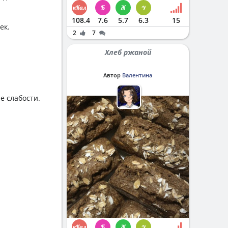
108.4
7.6
5.7
6.3
15
ек.
2
7
Хлеб ржаной
Автор
Валентина
е слабости.