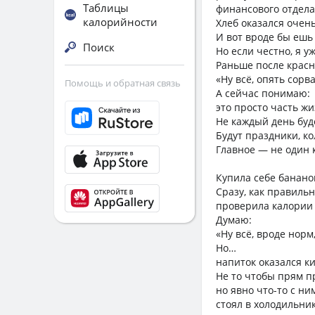
Таблицы
финансового отдела
калорийности
Хлеб оказался очен
И вот вроде бы ешь 
Поиск
Но если честно, я 
Раньше после красн
«Ну всё, опять сорв
Помощь и обратная связь
А сейчас понимаю:
это просто часть жи
Не каждый день буд
Будут праздники, к
Главное — не один к
Купила себе банано
Сразу, как правильн
проверила калории 
Думаю:
«Ну всё, вроде норм
Но…
напиток оказался к
Не то чтобы прям 
но явно что-то с ни
стоял в холодильник