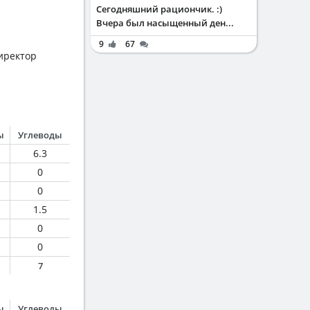
Сегодняшний рациончик. :)
Вчера был насыщенный ден...
9
67
директор
ы
Углеводы
6.3
0
0
1.5
0
0
7
ы
Углеводы