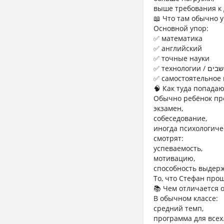
выше требования к 
📖 Что там обычно 
Основной упор:
✅ математика
✅ английский
✅ точные науки
✅ технологии 
✅ самостоятельное
🧠 Как туда попада
Обычно ребёнок пр
экзамен,
собеседование,
иногда психологиче
смотрят:
успеваемость,
мотивацию,
способность выдерж
То, что Стефан прош
📚 Чем отличается 
В обычном классе:
средний темп,
программа для всех