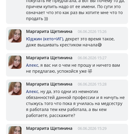
покупать не предлагала, а вот вы почему то да,
причем купить надо от ее имени. По сути это
означает что это как раз вы хотите мне что то
продать )))
Маргарита Щетинина
06.06.2026 15:26
Юджин (кето+ИГ)
, декрет это время такое,
даже вышивать крестиком начала😅
Маргарита Щетинина
06.06.2026 15:27
Алекс
, я вас ни о чем не прошу и ничего вам
не предлагаю, успокойся уже 🤣
Маргарита Щетинина
06.06.2026 15:28
Алекс
, ну да, это одни из немногих
обязанностей данной профессии и я ничуть не
стыжусь того что пока я училась на медсестру
я работала тем кем работала, а вы кем
работаете, расскажите?
Маргарита Щетинина
06.06.2026 15:29