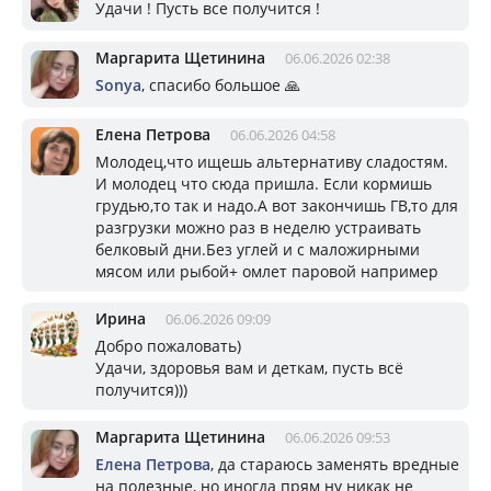
Удачи ! Пусть все получится !
Маргарита Щетинина
06.06.2026 02:38
Sonya
, спасибо большое 🙏
Елена Петрова
06.06.2026 04:58
Молодец,что ищешь альтернативу сладостям.
И молодец что сюда пришла. Если кормишь
грудью,то так и надо.А вот закончишь ГВ,то для
разгрузки можно раз в неделю устраивать
белковый дни.Без углей и с маложирными
мясом или рыбой+ омлет паровой например
Ирина
06.06.2026 09:09
Добро пожаловать)
Удачи, здоровья вам и деткам, пусть всё
получится)))
Маргарита Щетинина
06.06.2026 09:53
Елена Петрова
, да стараюсь заменять вредные
на полезные, но иногда прям ну никак не