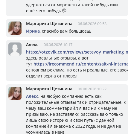
удержаться от мороженки какой нибудь или
ещё чего нибудь 🤭
Маргарита Щетинина
06.06.2026 09:53
Ирина
, спасибо вам большое🙏
Алекс
06.06.2026 10:17
https://otzovik.com/reviews/setevoy_marketing_nl_i
здесь реальные отзывы, а вот
тут
https://irecommend.ru/content/sait-nl-internatio
основном реклама, но есть и реальные, кто захочет 
отделит зерна от плевел.
Маргарита Щетинина
06.06.2026 10:22
Алекс
, на любую компанию есть как
положительные отзывы так и отрицательные, к
чему ваш комментарий?) я вас ни к чему не
призываю, не заставляю) рассказываю только
лишь свою историю и свой путь) с данной
компанией я знакома с 2022 года, и не дня не
усомнилась в ней)