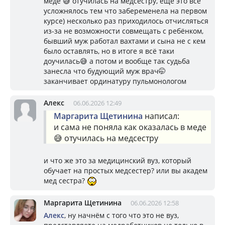
меде 😅 отучилась на медсестру, ещё это всё
усложнялось тем что забеременела на первом
курсе) несколько раз приходилось отчисляться
из-за не возможности совмещать с ребёнком,
бывший муж работал вахтами и сына не с кем
было оставлять, но в итоге я всё таки
доучилась😅 а потом и вообще так судьба
занесла что будующий муж врач🤭
заканчивает ординатуру пульмонологом
Алекс
06.06.2026 12:49
Маргарита Щетинина
написал:
и сама не поняла как оказалась в меде
😅 отучилась на медсестру
и что же это за медицинский вуз, который
обучает на простых медсестер? или вы академ
мед сестра?
Маргарита Щетинина
06.06.2026 12:58
Алекс
, ну начнём с того что это не вуз,