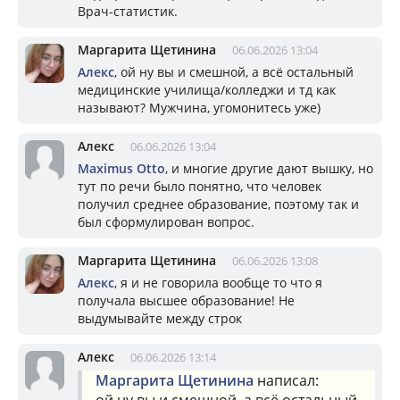
Врач-статистик.
Маргарита Щетинина
06.06.2026 13:04
Алекс
, ой ну вы и смешной, а всё остальный
медицинские училища/колледжи и тд как
называют? Мужчина, угомонитесь уже)
Алекс
06.06.2026 13:04
Maximus Otto
, и многие другие дают вышку, но
тут по речи было понятно, что человек
получил среднее образование, поэтому так и
был сформулирован вопрос.
Маргарита Щетинина
06.06.2026 13:08
Алекс
, я и не говорила вообще то что я
получала высшее образование! Не
выдумывайте между строк
Алекс
06.06.2026 13:14
Маргарита Щетинина
написал: