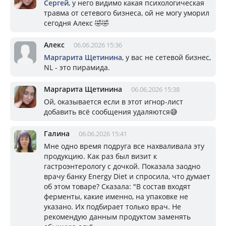
Сергей
, у него видимо какая психологическая
травма от сетевого бизнеса, ой не могу уморил
сегодня Алекс 🤣🤣
Алекс
06.06.2026 15:36
Маргарита Щетинина
, у вас не сетевой бизнес,
NL - это пирамида.
Маргарита Щетинина
06.06.2026 15:38
Ой, оказывается если в этот игнор-лист
добавить всё сообщения удаляются😅
Галина
06.06.2026 15:41
Мне одно время подруга все нахваливала эту
продукцию. Как раз был визит к
гастроэнтерологу с дочкой. Показала заодно
врачу банку Energy Diet и спросила, что думает
об этом товаре? Сказала: "В состав входят
ферменты, какие именно, на упаковке не
указано. Их подбирает только врач. Не
рекомендую данным продуктом заменять