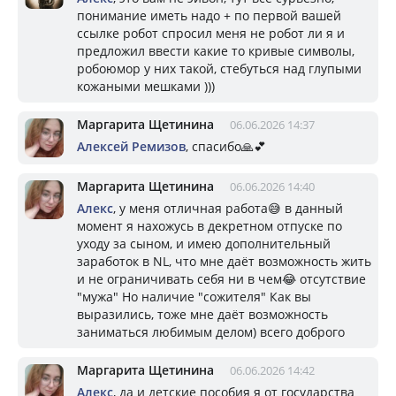
понимание иметь надо + по первой вашей
ссылке робот спросил меня не робот ли я и
предложил ввести какие то кривые символы,
робоюмор у них такой, стебуться над глупыми
кожаными мешками )))
Маргарита Щетинина
06.06.2026 14:37
Алексей Ремизов
, спасибо🙏💕
Маргарита Щетинина
06.06.2026 14:40
Алекс
, у меня отличная работа😅 в данный
момент я нахожусь в декретном отпуске по
уходу за сыном, и имею дополнительный
заработок в NL, что мне даёт возможность жить
и не ограничивать себя ни в чем😂 отсутствие
"мужа" Но наличие "сожителя" Как вы
выразились, тоже мне даёт возможность
заниматься любимым делом) всего доброго
Маргарита Щетинина
06.06.2026 14:42
Алекс
, да и детские пособия я от государства