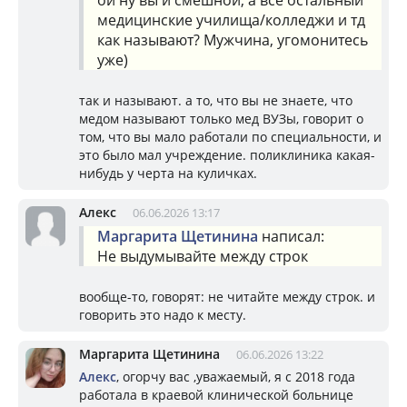
ой ну вы и смешной, а всё остальный
медицинские училища/колледжи и тд
как называют? Мужчина, угомонитесь
уже)
так и называют. а то, что вы не знаете, что
медом называют только мед ВУЗы, говорит о
том, что вы мало работали по специальности, и
это было мал учреждение. поликлиника какая-
нибудь у черта на куличках.
Алекс
06.06.2026 13:17
Маргарита Щетинина
написал:
Не выдумывайте между строк
вообще-то, говорят: не читайте между строк. и
говорить это надо к месту.
Маргарита Щетинина
06.06.2026 13:22
Алекс
, огорчу вас ,уважаемый, я с 2018 года
работала в краевой клинической больнице