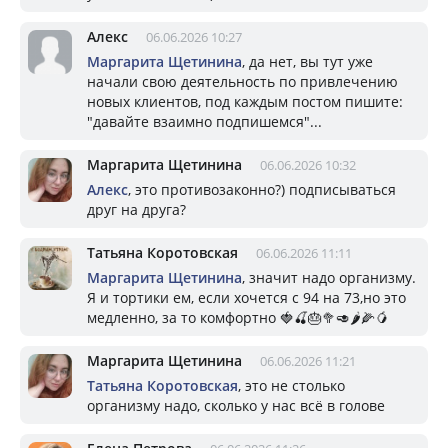
Алекс
06.06.2026 10:27
Маргарита Щетинина
, да нет, вы тут уже
начали свою деятельность по привлечению
новых клиентов, под каждым постом пишите:
"давайте взаимно подпишемся"...
Маргарита Щетинина
06.06.2026 10:32
Алекс
, это противозаконно?) подписываться
друг на друга?
Татьяна Коротовская
06.06.2026 11:11
Маргарита Щетинина
, значит надо организму.
Я и тортики ем, если хочется с 94 на 73,но это
медленно, за то комфортно 🍓🍒🎂🥦🥑🌶️🌽🥭
Маргарита Щетинина
06.06.2026 11:21
Татьяна Коротовская
, это не столько
организму надо, сколько у нас всё в голове