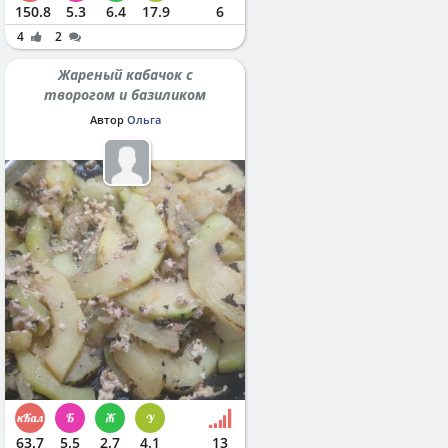
150.8
5.3
6.4
17.9
6
4
2
Жареный кабачок с
творогом и базиликом
Автор
Ольга
63.7
5.5
2.7
4.1
13