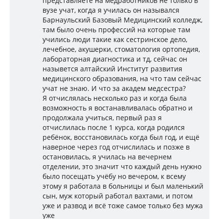
представляете на медработников не только в
вузе учат, когда я училась он назывался
Барнаульский Базовый Медицинский колледж,
там было очень профессий на которые там
учились люди такие как сестринское дело,
лечебное, акушерки, стоматология ортопедия,
лабораторная диагностика и тд, сейчас он
назывется алтайский Институт развития
медицинского образования, на что там сейчас
учат не знаю. И что за академ медсестра?
Я отчислялась несколько раз и когда была
возможность я востанавливалась обратно и
продолжала учиться, первый раз я
отчислилась после 1 курса, когда родился
ребёнок, восстановилась когда был год, и ещё
наверное через год отчислилась и позже в
остановилась, я училась на вечернем
отделении, это значит что каждый день нужно
было посещать учёбу но вечером, к всему
этому я работала в больницы и был маленький
сын, муж который работал вахтами, и потом
уже и развод и всё тоже самое только без мужа
уже