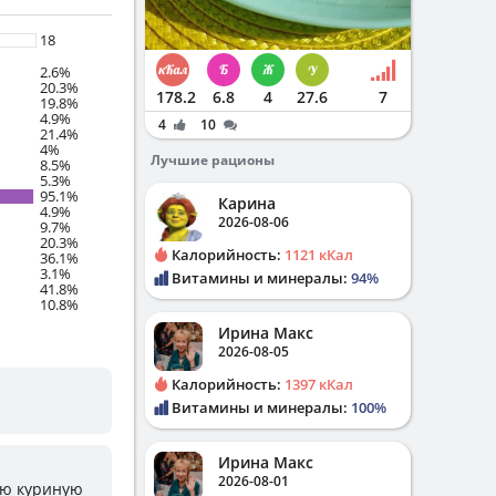
18
2.6%
20.3%
178.2
6.8
4
27.6
7
19.8%
4.9%
4
10
21.4%
4%
Лучшие рационы
8.5%
5.3%
95.1%
Карина
4.9%
2026-08-06
9.7%
20.3%
Калорийность:
1121 кКал
36.1%
3.1%
Витамины и минералы:
94%
41.8%
10.8%
Ирина Макс
2026-08-05
Калорийность:
1397 кКал
Витамины и минералы:
100%
Ирина Макс
2026-08-01
лю куриную