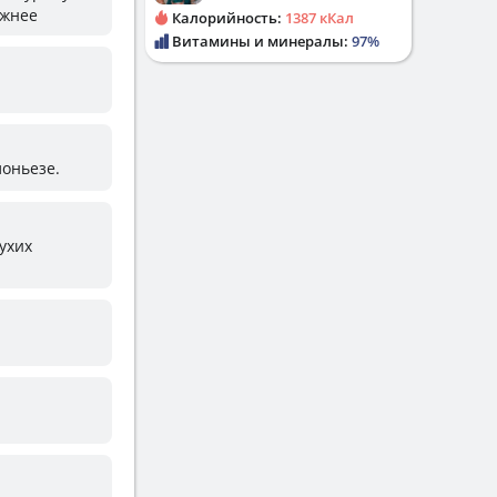
ежнее
Калорийность:
1387 кКал
Витамины и минералы:
97%
лоньезе.
сухих