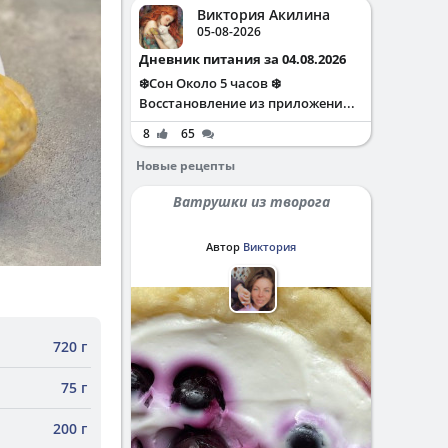
Виктория Акилина
05-08-2026
Дневник питания за 04.08.2026
❄️Сон Около 5 часов ❄️
Восстановление из приложени...
8
65
Новые рецепты
Ватрушки из творога
Автор
Виктория
720 г
75 г
200 г