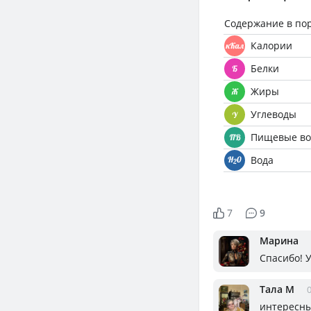
Содержание в по
Калории
Белки
Жиры
Углеводы
Пищевые во
Вода
7
9
Марина
Спасибо! 
Тала М
0
интересны