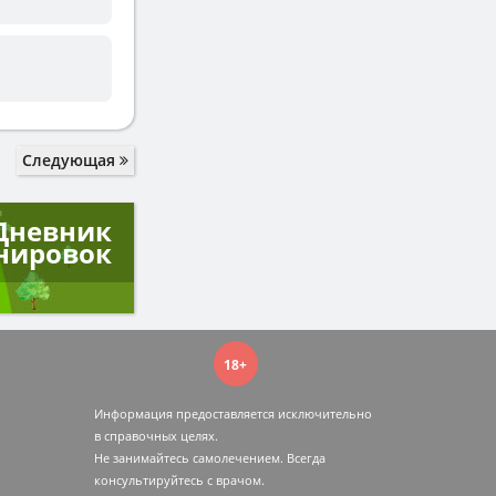
Следующая
Дневник
нировок
18+
Информация предоставляется исключительно
в справочных целях.
Не занимайтесь самолечением. Всегда
консультируйтесь c врачом.