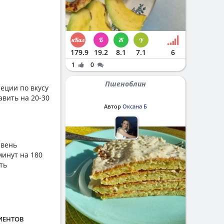
179.9
19.2
8.1
7.1
6
1
0
Пшеноблин
пеции по вкусу
вить на 20-30
Автор
Оксана Б
ивень
минут на 180
ть
ИЕНТОВ