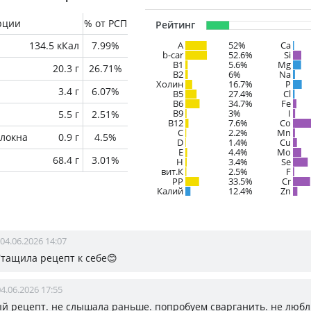
рции
% от РСП
Рейтинг
134.5 кКал
7.99%
A
52%
Ca
b-car
52.6%
Si
В1
5.6%
Mg
20.3 г
26.71%
B2
6%
Na
Холин
16.7%
P
3.4 г
6.07%
B5
27.4%
Cl
B6
34.7%
Fe
B9
3%
I
5.5 г
2.51%
B12
7.6%
Co
C
2.2%
Mn
локна
0.9 г
4.5%
D
1.4%
Cu
E
4.4%
Mo
68.4 г
3.01%
H
3.4%
Se
вит.К
2.5%
F
PP
33.5%
Cr
Калий
12.4%
Zn
04.06.2026 14:07
Утащила рецепт к себе😊
4.06.2026 17:55
й рецепт. не слышала раньше. попробуем сварганить. не люб