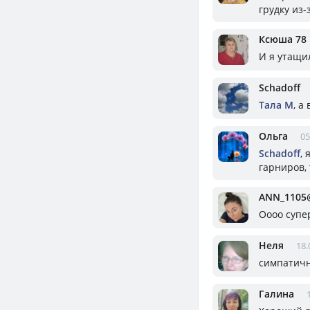
грудку из-
Ксюша 78
И я утащи
Schadoff
Тала М
, а
Ольга
05
Schadoff
,
гарниров,
ANN_1105@
Оооо супе
Неля
18.
симпатичн
Галина