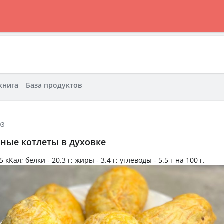
книга
База продуктов
03
ные котлеты в духовке
5 кКал
; белки -
20.3 г
; жиры -
3.4 г
; углеводы -
5.5 г
на
100 г
.