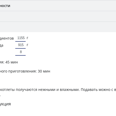
ности
г
диентов
г
да
ия:
45 мин
ного приготовления:
30 мин
, котлеты получаются нежными и влажными. Подавать можно с
.
укция