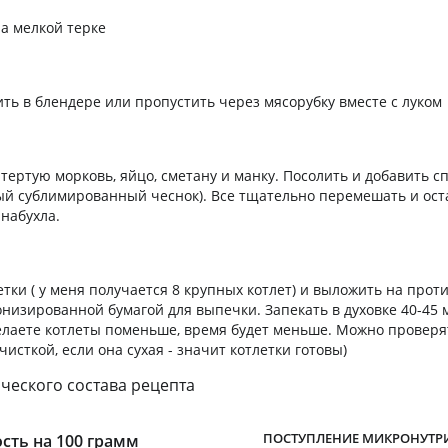
а мелкой терке
ть в блендере или пропустить через мясорубку вместе с луком
тертую морковь, яйцо, сметану и манку. Посолить и добавить с
ый сублимированный чеснок). Все тщательно перемешать и оста
 набухла.
тки ( у меня получается 8 крупных котлет) и выложить на прот
низированной бумагой для выпечки. Запекать в духовке 40-45 
делаете котлеты поменьше, время будет меньше. Можно проверя
исткой, если она сухая - значит котлетки готовы)
ческого состава рецепта
ПОСТУПЛЕНИЕ МИКРОНУТР
сть на 100 грамм