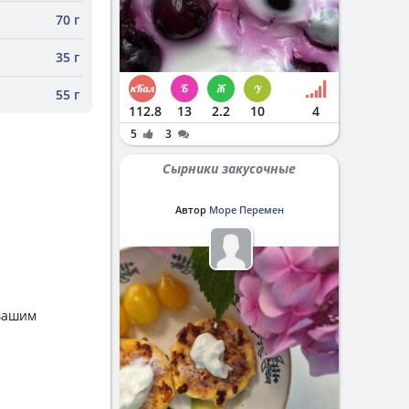
70 г
35 г
55 г
112.8
13
2.2
10
4
5
3
Сырники закусочные
Автор
Море Перемен
 вашим