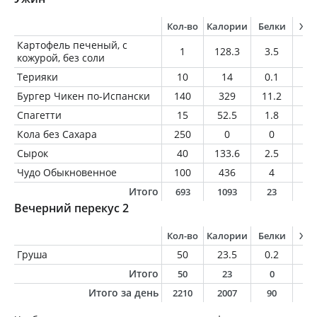
Кол-во
Калории
Белки
Жи
Картофель печеный, с
1
128.3
3.5
0.
кожурой, без соли
Терияки
10
14
0.1
0.
Бургер Чикен по-Испански
140
329
11.2
18
Спагетти
15
52.5
1.8
0.
Кола без Сахара
250
0
0
0
Сырок
40
133.6
2.5
8.
Чудо Обыкновенное
100
436
4
2
Итого
693
1093
23
5
Вечерний перекус 2
Кол-во
Калории
Белки
Жи
Груша
50
23.5
0.2
0.
Итого
50
23
0
0
Итого за день
2210
2007
90
8