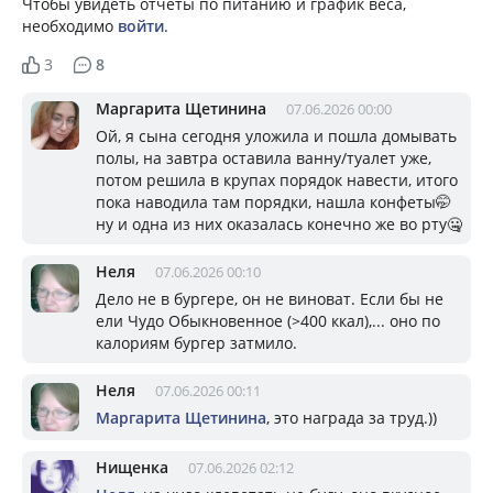
Чтобы увидеть отчеты по питанию и график веса,
необходимо
войти
.
3
8
Маргарита Щетинина
07.06.2026 00:00
Ой, я сына сегодня уложила и пошла домывать
полы, на завтра оставила ванну/туалет уже,
потом решила в крупах порядок навести, итого
пока наводила там порядки, нашла конфеты🤭
ну и одна из них оказалась конечно же во рту🤐
Неля
07.06.2026 00:10
Дело не в бургере, он не виноват. Если бы не
ели Чудо Обыкновенное (>400 ккал),... оно по
калориям бургер затмило.
Неля
07.06.2026 00:11
Маргарита Щетинина
, это награда за труд.))
Нищенка
07.06.2026 02:12