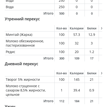
Вода
250
0
0
0
Вода
250
0
0
0
Итого
500
0
0
0
Утренний перекус
Кол-во
Калории
Белки
Жи
Минтай (Жарка)
100
57.3
12.9
0.
Молоко обезжиренное,
100
32
3
0.
пастеризованное
Редис
100
20
1.2
0.
Итого
300
109
17
0
Дневной перекус
Кол-во
Калории
Белки
Жи
Творог 5% жирности
100
145
21
5
Молоко сгущенное с
сахаром 8,5% жирности,
1
39.4
0.9
1
цельное
Итого
112
184
21
6
Ужин