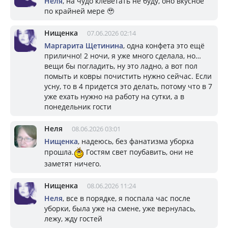
Неля
, на чудо клеветать не буду, оно вкусное
по крайней мере 🥹
Нищенка
07.06.2026 02:14
Маргарита Щетинина
, одна конфета это ещё
прилично! 2 ночи, я уже много сделала, но…
вещи бы погладить, ну это ладно, а вот пол
помыть и ковры почистить нужно сейчас. Если
усну, то в 4 придется это делать, потому что в 7
уже ехать нужно на работу на сутки, а в
понедельник гости
Неля
08.06.2026 03:01
Нищенка
, надеюсь, без фанатизма уборка
прошла.
Гостям свет поубавить, они не
заметят ничего.
Нищенка
08.06.2026 11:24
Неля
, все в порядке, я поспала час после
уборки, была уже на смене, уже вернулась,
лежу, жду гостей