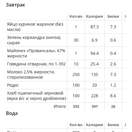
Завтрак
Кол-во
Калории
Белки
Жи
Яйцо куриное жареное (без
1
87.3
7.3
6.
масла)
Зелень кориандра (кинза),
30
6.9
0.6
0.
сырая
Майонез «Провансаль», 67%
1
94.4
0.4
10
жирности
Говядина отварная, по 1-392
10
25.4
2.6
1.
Молоко 2,5% жирности,
250
135
7.3
6.
стерилизованное
Редис
100
20
1.2
0.
Хлеб пшеничный зерновой
100
228
8.6
1.
(мука в/с и зерно дробленое)
Итого
555
597
28
2
Вода
Кол-во
Калории
Белки
Жи