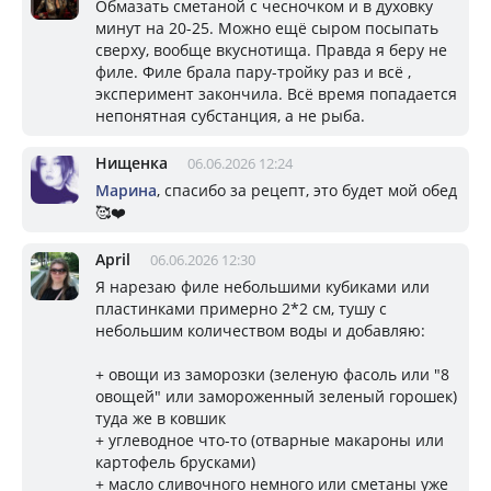
Обмазать сметаной с чесночком и в духовку
минут на 20-25. Можно ещё сыром посыпать
сверху, вообще вкуснотища. Правда я беру не
филе. Филе брала пару-тройку раз и всё ,
эксперимент закончила. Всё время попадается
непонятная субстанция, а не рыба.
Нищенка
06.06.2026 12:24
Марина
, спасибо за рецепт, это будет мой обед
🥰❤️
April
06.06.2026 12:30
Я нарезаю филе небольшими кубиками или
пластинками примерно 2*2 см, тушу с
небольшим количеством воды и добавляю:
+ овощи из заморозки (зеленую фасоль или "8
овощей" или замороженный зеленый горошек)
туда же в ковшик
+ углеводное что-то (отварные макароны или
картофель брусками)
+ масло сливочного немного или сметаны уже