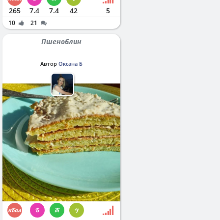
265
7.4
7.4
42
5
10
21
Пшеноблин
Автор
Оксана Б