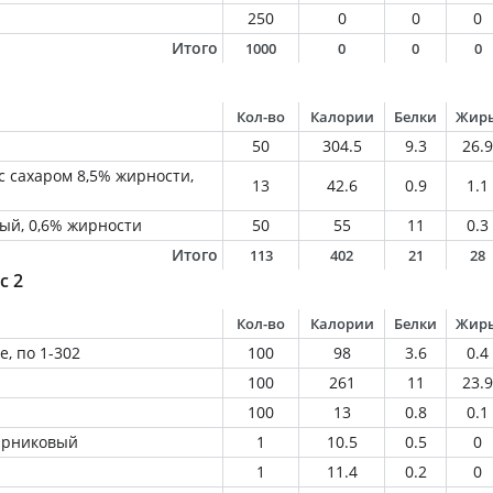
250
0
0
0
Итого
1000
0
0
0
Кол-во
Калории
Белки
Жир
50
304.5
9.3
26.9
с сахаром 8,5% жирности,
13
42.6
0.9
1.1
ый, 0,6% жирности
50
55
11
0.3
Итого
113
402
21
28
с 2
Кол-во
Калории
Белки
Жир
, по 1-302
100
98
3.6
0.4
100
261
11
23.9
100
13
0.8
0.1
парниковый
1
10.5
0.5
0
1
11.4
0.2
0