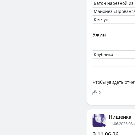
Батон нарезной из м
Майонез «Прованса
Кетчуп
Ужин
Клубника
Чтобы увидеть отче
2
Нищенка
11.06.2026 08:
З 11.06.26