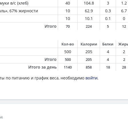
уки в/с (хлеб)
40
104.8
3
1.2
ль», 67% жирности
10
62.9
0.3
6.7
10
10.1
0.1
0
Итого
70
224
5
12
Кол-во
Калории
Белки
Жир
500
205
4
2
Итого
500
205
4
2
Итого за день
1140
858
18
28
ты по питанию и график веса, необходимо
войти
.
44