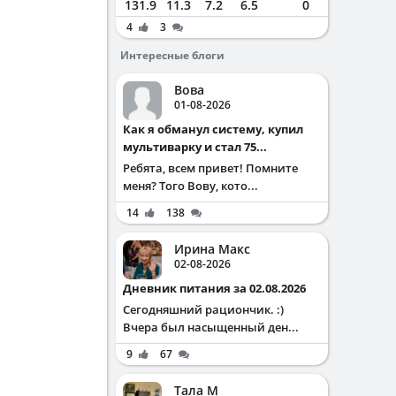
131.9
11.3
7.2
6.5
0
4
3
Интересные блоги
Вова
01-08-2026
Как я обманул систему, купил
мультиварку и стал 75...
Ребята, всем привет! Помните
меня? Того Вову, кото...
14
138
Ирина Макс
02-08-2026
Дневник питания за 02.08.2026
Сегодняшний рациончик. :)
Вчера был насыщенный ден...
9
67
Тала М