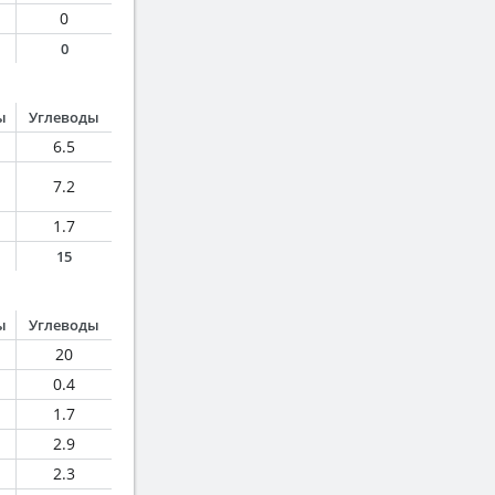
0
0
ы
Углеводы
6.5
7.2
1.7
15
ы
Углеводы
20
0.4
1.7
2.9
2.3