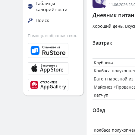
Таблицы
11.06.2026 23:
калорийности
Дневник питани
Поиск
Хороший день. Вкус
Помощь и обратная связь
Завтрак
Клубника
Колбаса полукопчен
Батон нарезной из м
Майонез «Прованса
Кетчуп
Обед
Колбаса полукопчен