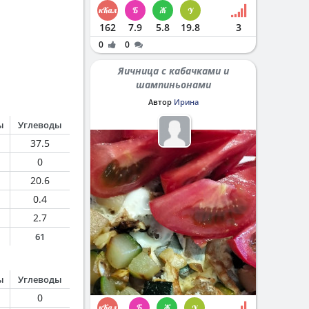
162
7.9
5.8
19.8
3
0
0
Яичница с кабачками и
шампиньонами
Автор
Ирина
ы
Углеводы
37.5
0
20.6
0.4
2.7
61
ы
Углеводы
0