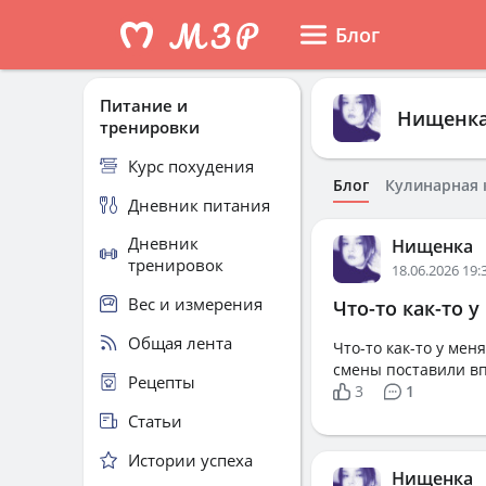
Блог
Питание и
Нищенк
тренировки
Курс похудения
Блог
Кулинарная 
Дневник питания
Дневник
Нищенка
тренировок
18.06.2026 19:
Вес и измерения
Что-то как-то у
Общая лента
Что-то как-то у мен
смены поставили впр
Рецепты
3
1
Статьи
Истории успеха
Нищенка