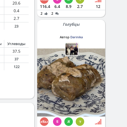
20.6
116.4
6.4
8.9
2.7
12
0.4
2
2
2.7
Голубцы
23
Автор
Darinika
ы
Углеводы
37.5
37
122