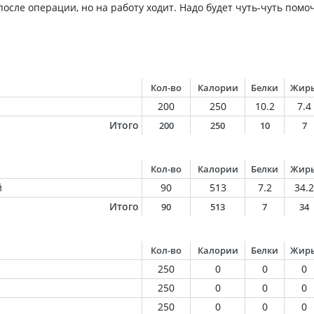
осле операции, но на работу ходит. Надо будет чуть-чуть помо
Кол-во
Калории
Белки
Жир
200
250
10.2
7.4
Итого
200
250
10
7
Кол-во
Калории
Белки
Жир
й
90
513
7.2
34.2
Итого
90
513
7
34
Кол-во
Калории
Белки
Жир
250
0
0
0
250
0
0
0
250
0
0
0