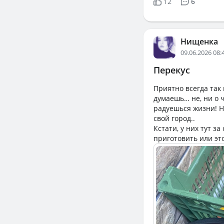
12
6
Нищенка
09.06.2026 08:
Перекус
Приятно всегда так 
думаешь… не, ни о ч
радуешься жизни! Ну
свой город..
Кстати, у них тут з
приготовить или это