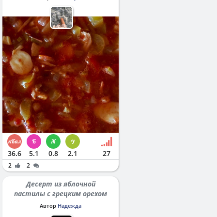
36.6
5.1
0.8
2.1
27
2
2
Десерт из яблочной
пастилы с грецким орехом
Автор
Надежда