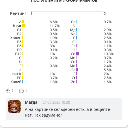
ПОСТУПЛЕНИЕ МИКРОНУТРИЕНТОВ
Рейтинг
2
A
6.6%
Ca
0.7%
b-car
11.7%
Si
~
В1
0.5%
Mg
2.9%
B2
0.6%
Na
0.6%
Холин
1.9%
P
2.6%
B5
3.3%
Cl
0.1%
B6
3%
Fe
1.1%
B9
0.1%
I
0.3%
B12
1%
Co
10.3%
C
0.2%
Mn
0.7%
D
~
Cu
1.7%
E
0.8%
Mo
2.4%
H
~
Se
5.5%
вит.К
1%
F
2%
PP
3.7%
Cr
2.5%
Калий
1.8%
Zn
1.6%
1
1
Магда
27.05.2026 19:38
А на картинке сельдерей есть, а в рецепте -
нет. Так задумано?