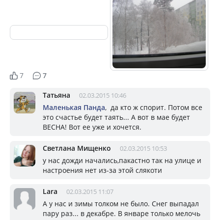
7
7
Татьяна
02.03.2015 10:46
Маленькая Панда
, да кто ж спорит. Потом все
это счастье будет таять... А вот в мае будет
ВЕСНА! Вот ее уже и хочется.
Светлана Мищенко
02.03.2015 10:53
у нас дожди начались,пакастно так на улице и
настроения нет из-за этой слякоти
Lara
02.03.2015 11:07
А у нас и зимы толком не было. Снег выпадал
пару раз... в декабре. В январе только мелочь