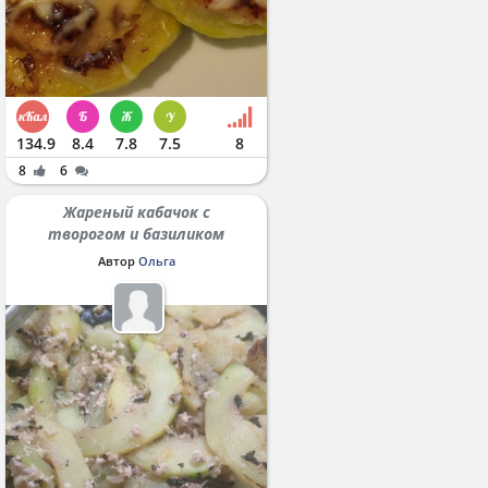
134.9
8.4
7.8
7.5
8
8
6
Жареный кабачок с
творогом и базиликом
Автор
Ольга