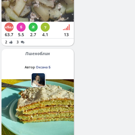
63.7
5.5
2.7
4.1
13
2
3
Пшеноблин
Автор
Оксана Б