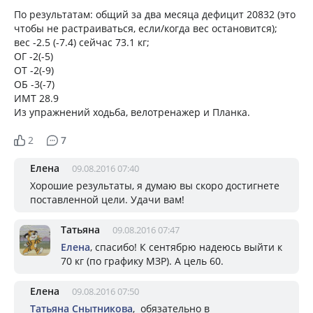
По результатам: общий за два месяца дефицит 20832 (это
чтобы не растраиваться, если/когда вес остановится);
вес -2.5 (-7.4) сейчас 73.1 кг;
ОГ -2(-5)
ОТ -2(-9)
ОБ -3(-7)
ИМТ 28.9
Из упражнений ходьба, велотренажер и Планка.
2
7
Елена
09.08.2016 07:40
Хорошие результаты, я думаю вы скоро достигнете
поставленной цели. Удачи вам!
Татьяна
09.08.2016 07:47
Елена
, спасибо! К сентябрю надеюсь выйти к
70 кг (по графику МЗР). А цель 60.
Елена
09.08.2016 07:50
Татьяна Снытникова
, обязательно в