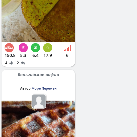
150.8
5.3
6.4
17.9
6
4
2
Бельгийские вафли
Автор
Море Перемен