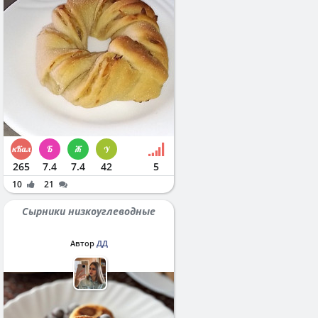
265
7.4
7.4
42
5
10
21
Сырники низкоуглеводные
Автор
ДД