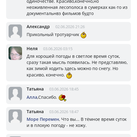
одиночестве. Красиво,конечно,но
неоживленная лесополоса в сумерках как-то из
документальнвз фильмов будто
Александр
02.06.2026 21:26
Прикольный тротуарчик
Неля
03.06.2026 03:15
Для хорошей погоды в светлое время суток,
сразу такая мысль появилась. Не представляю,
как зимой ходить здесь можно по снегу. Но
красиво, конечно.
Татьяна
03.06.2026 18:45
Алла
,Спасибо.
Татьяна
03.06.2026 18:47
Море Перемен
, Что вы... В тёмное время суток
и в плохую погоду - не хожу.