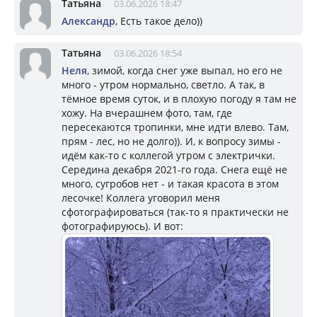
Татьяна
03.06.2026 18:47
Александр
, Есть такое дело))
Татьяна
03.06.2026 18:54
Неля
, зимой, когда снег уже выпал, но его не
много - утром нормально, светло. А так, в
тёмное время суток, и в плохую погоду я там не
хожу. На вчерашнем фото, там, где
пересекаются тропинки, мне идти влево. Там,
прям - лес, но не долго)). И, к вопросу зимы -
идём как-то с коллегой утром с электрички.
Середина декабря 2021-го года. Снега ещё не
много, сугробов нет - и такая красота в этом
лесочке! Коллега уговорил меня
сфотографироваться (так-то я практически не
фотографируюсь). И вот: