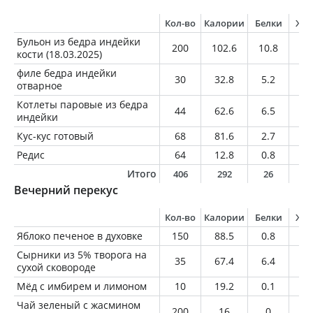
Кол-во
Калории
Белки
Жи
Бульон из бедра индейки
200
102.6
10.8
6.
кости (18.03.2025)
филе бедра индейки
30
32.8
5.2
1.
отварное
Котлеты паровые из бедра
44
62.6
6.5
4
индейки
Кус-кус готовый
68
81.6
2.7
0.
Редис
64
12.8
0.8
0.
Итого
406
292
26
1
Вечерний перекус
Кол-во
Калории
Белки
Жи
Яблоко печеное в духовке
150
88.5
0.8
0.
Сырники из 5% творога на
35
67.4
6.4
2
сухой сковороде
Мёд с имбирем и лимоном
10
19.2
0.1
0
Чай зеленый с жасмином
200
16
0
0