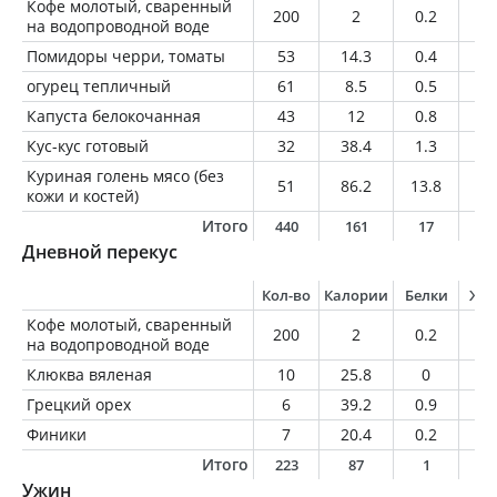
Кофе молотый, сваренный
200
2
0.2
0
на водопроводной воде
Помидоры черри, томаты
53
14.3
0.4
0.
огурец тепличный
61
8.5
0.5
0.
Капуста белокочанная
43
12
0.8
0.
Кус-кус готовый
32
38.4
1.3
0.
Куриная голень мясо (без
51
86.2
13.8
3.
кожи и костей)
Итого
440
161
17
4
Дневной перекус
Кол-во
Калории
Белки
Жи
Кофе молотый, сваренный
200
2
0.2
0
на водопроводной воде
Клюква вяленая
10
25.8
0
0
Грецкий орех
6
39.2
0.9
3.
Финики
7
20.4
0.2
0
Итого
223
87
1
4
Ужин