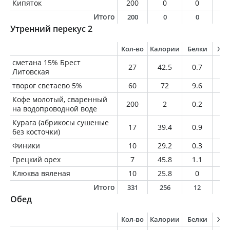
Кипяток
200
0
0
0
Итого
200
0
0
0
Утренний перекус 2
Кол-во
Калории
Белки
Жи
сметана 15% Брест
27
42.5
0.7
4.
Литовская
творог светаево 5%
60
72
9.6
3
Кофе молотый, сваренный
200
2
0.2
0
на водопроводной воде
Курага (абрикосы сушеные
17
39.4
0.9
0.
без косточки)
Финики
10
29.2
0.3
0.
Грецкий орех
7
45.8
1.1
4.
Клюква вяленая
10
25.8
0
0
Итого
331
256
12
1
Обед
Кол-во
Калории
Белки
Жи