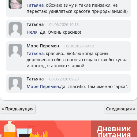
Татьяна
, обожаю зиму и такие пейзажи, не
перестаю удивляться красоте природы зимой!)
Татьяна
04.06.2026 19:13
Неля
, Да. Очень красиво)
Море Перемен
06.06.2026 09:12
Татьяна
, красиво...люблю,когда кроны
деревьев по обе стороны создают как бы купол
и проход становится аркой
Татьяна
06.06.2026 09:23
Море Перемен
,Да, спасибо. Там именно "арка".
Предыдущая
Следующая
Дневник
питания