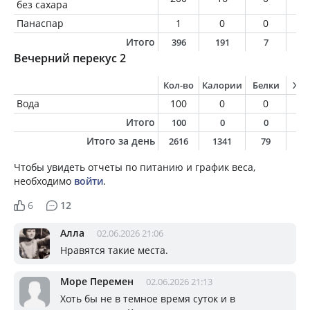
без сахара
Панаспар
1
0
0
0
Итого
396
191
7
2
Вечерний перекус 2
Кол-во
Калории
Белки
Жи
Вода
100
0
0
0
Итого
100
0
0
0
Итого за день
2616
1341
79
5
Чтобы увидеть отчеты по питанию и график веса,
необходимо
войти
.
6
12
Алла
02.06.2026 21:06
Нравятся такие места.
Море Перемен
02.06.2026 21:13
Хоть бы не в темное время суток и в