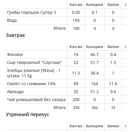
Кол-во
Калории
Белки
Жи
Грибы порошок Супер 5
0.05
0.1
0
0
Вода
150
0
0
0
Итого
150
0
0
0
Завтрак
Кол-во
Калории
Белки
Жи
Финики
16
46.7
0.4
0.
Сыр творожный "Сиртаки"
22
51.7
1.5
4.
Хлебцы ржаные [Wasa] - 1
11.5
38.4
1
0.
штука: 11,5g
Омлет со сливками 10%
89
164
11.6
12
Авокадо
32
51.2
0.6
4.
Чай ромашковый без сахара
200
0
0
0
Итого
370
352
15
2
Утренний перекус
Кол-во
Калории
Белки
Жи