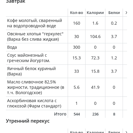
Завтрак
Кол-во
Калории
Белки
Жи
Кофе молотый, сваренный
160
1.6
0.2
0
на водопроводной воде
Овсяные хлопья "геркулес"
30
104.6
3.7
1.
(Варка без слива жидкая)
Вода
300
0
0
0
Соус майонезный с
15.3
72.3
1.2
7.
греческим йогуртом.
Яичный белок куриный
33
15.8
3.7
0.
(Варка)
Масло сливочное 82,5%
жирности, традиционное (в
5.6
41.9
0
4.
т.ч. Вологодское)
Аскорбиновая кислота с
1
0
0
0
глюкозой (Фарм стандарт)
Итого
544
236
8
1
Утренний перекус
Кол-во
Калории
Белки
Жи