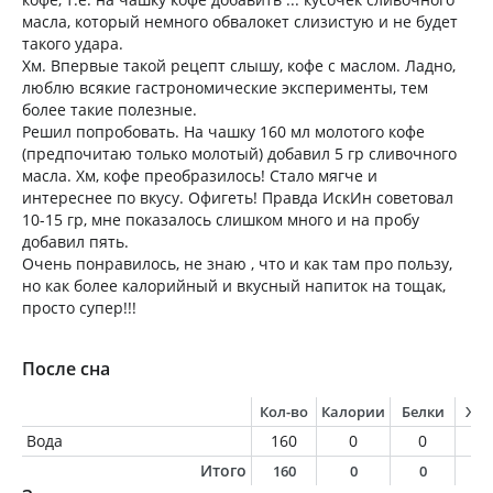
масла, который немного обвалокет слизистую и не будет
такого удара.
Хм. Впервые такой рецепт слышу, кофе с маслом. Ладно,
люблю всякие гастрономические эксперименты, тем
более такие полезные.
Решил попробовать. На чашку 160 мл молотого кофе
(предпочитаю только молотый) добавил 5 гр сливочного
масла. Хм, кофе преобразилось! Стало мягче и
интереснее по вкусу. Офигеть! Правда ИскИн советовал
10-15 гр, мне показалось слишком много и на пробу
добавил пять.
Очень понравилось, не знаю , что и как там про пользу,
но как более калорийный и вкусный напиток на тощак,
просто супер!!!
После сна
Кол-во
Калории
Белки
Жи
Вода
160
0
0
0
Итого
160
0
0
0