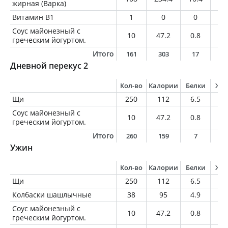
жирная (Варка)
Витамин В1
1
0
0
0
Соус майонезный с
10
47.2
0.8
4.
греческим йогуртом.
Итого
161
303
17
2
Дневной перекус 2
Кол-во
Калории
Белки
Жи
Щи
250
112
6.5
2.
Соус майонезный с
10
47.2
0.8
4.
греческим йогуртом.
Итого
260
159
7
7
Ужин
Кол-во
Калории
Белки
Жи
Щи
250
112
6.5
2.
Колбаски шашлычные
38
95
4.9
8.
Соус майонезный с
10
47.2
0.8
4.
греческим йогуртом.