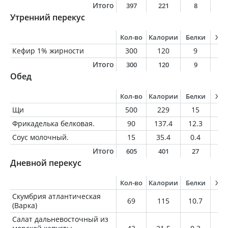
Итого
397
221
8
9
Утренний перекус
Кол-во
Калории
Белки
Жи
Кефир 1% жирности
300
120
9
3
Итого
300
120
9
3
Обед
Кол-во
Калории
Белки
Жи
Щи
500
229
15
10
Фрикаделька белковая.
90
137.4
12.3
7.
Соус молочный.
15
35.4
0.4
3.
Итого
605
401
27
2
Дневной перекус
Кол-во
Калории
Белки
Жи
Скумбрия атлантическая
69
115
10.7
8
(Варка)
Салат дальневосточный из