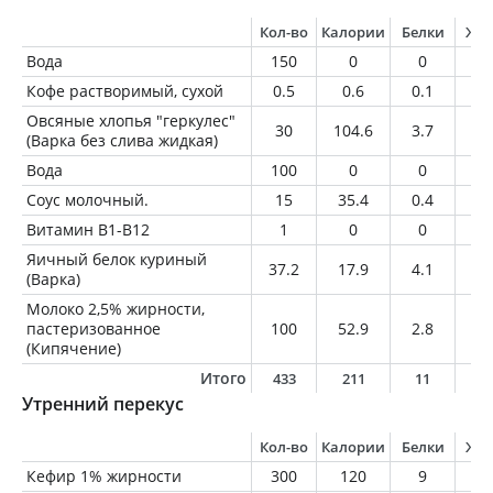
Кол-во
Калории
Белки
Жи
Вода
150
0
0
0
Кофе растворимый, сухой
0.5
0.6
0.1
0
Овсяные хлопья "геркулес"
30
104.6
3.7
1.
(Варка без слива жидкая)
Вода
100
0
0
0
Соус молочный.
15
35.4
0.4
3.
Витамин В1-В12
1
0
0
0
Яичный белок куриный
37.2
17.9
4.1
0.
(Варка)
Молоко 2,5% жирности,
пастеризованное
100
52.9
2.8
2.
(Кипячение)
Итого
433
211
11
7
Утренний перекус
Кол-во
Калории
Белки
Жи
Кефир 1% жирности
300
120
9
3