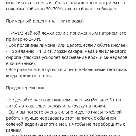
исключать его нельзя. Соль с пониженным натрием его
содержит (обычно 30–70%), так что баланс соблюдён.
Примерный рецепт (на 1 литр воды):
· 1/4–1/3 чайной ложки соли с пониженным натрием (это
примерно 2–3 г).
· Сок половины лимона (или целого, если любите кислее).
· По желанию – 1–2 ст. ложки сахара, мёда или кленового
сиропа (глюкоза ускоряет всасывание воды и минералов
в кишечнике).
· Всё размешать в бутылке и пить небольшими глотками,
когда придёте в тень.
Предостережения:
· Не делайте раствор слишком солёным (больше 5 г на
литр) – это вызовет жажду и нагрузку на почки.
· Если вы потеете очень сильно и долго (часы тяжёлой
работы), лучше чередовать этот напиток с обычной
солёной водой (щепотка NaCl), чтобы не переборщить с
калием.