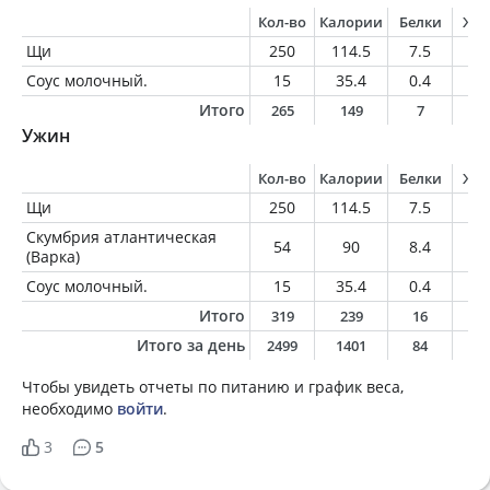
Кол-во
Калории
Белки
Жи
Щи
250
114.5
7.5
5.
Соус молочный.
15
35.4
0.4
3.
Итого
265
149
7
8
Ужин
Кол-во
Калории
Белки
Жи
Щи
250
114.5
7.5
5.
Скумбрия атлантическая
54
90
8.4
6.
(Варка)
Соус молочный.
15
35.4
0.4
3.
Итого
319
239
16
1
Итого за день
2499
1401
84
7
Чтобы увидеть отчеты по питанию и график веса,
необходимо
войти
.
3
5