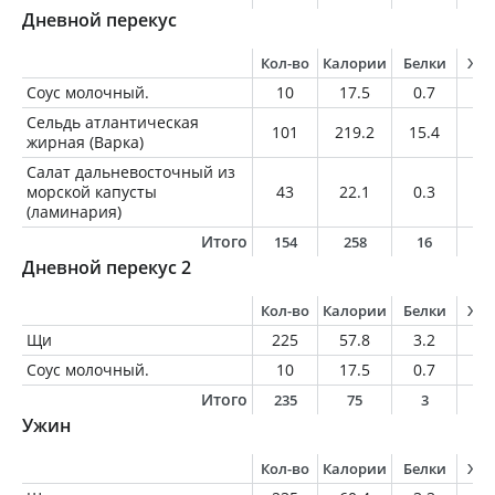
Дневной перекус
Кол-во
Калории
Белки
Жи
Соус молочный.
10
17.5
0.7
1.
Сельдь атлантическая
101
219.2
15.4
17
жирная (Варка)
Салат дальневосточный из
морской капусты
43
22.1
0.3
1.
(ламинария)
Итого
154
258
16
2
Дневной перекус 2
Кол-во
Калории
Белки
Жи
Щи
225
57.8
3.2
2
Соус молочный.
10
17.5
0.7
1.
Итого
235
75
3
3
Ужин
Кол-во
Калории
Белки
Жи