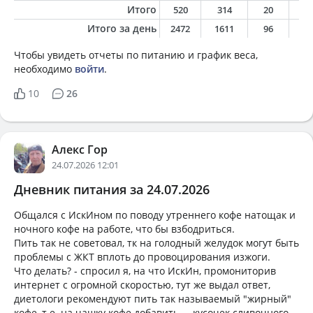
Итого
520
314
20
1
Итого за день
2472
1611
96
7
Чтобы увидеть отчеты по питанию и график веса,
необходимо
войти
.
10
26
Алекс Гор
24.07.2026 12:01
Дневник питания за 24.07.2026
Общался с ИскИном по поводу утреннего кофе натощак и
ночного кофе на работе, что бы взбодриться.
Пить так не советовал, тк на голодный желудок могут быть
проблемы с ЖКТ вплоть до провоцирования изжоги.
Что делать? - спросил я, на что ИскИн, промониторив
интернет с огромной скоростью, тут же выдал ответ,
диетологи рекомендуют пить так называемый "жирный"
кофе, т.е. на чашку кофе добавить ... кусочек сливочного