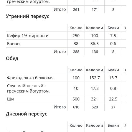
греческим йогуртом.
Итого
261
171
8
6
Утренний перекус
Кол-во
Калории
Белки
Жи
Кефир 1% жирности
250
100
7.5
2.
Банан
38
36.5
0.6
0.
Итого
288
136
8
2
Обед
Кол-во
Калории
Белки
Жи
Фрикаделька белковая.
100
152.7
13.7
8.
Соус майонезный с
10
47.2
0.8
4.
греческим йогуртом.
Щи
500
321
22.5
11
Итого
610
520
37
2
Дневной перекус
Кол-во
Калории
Белки
Жи