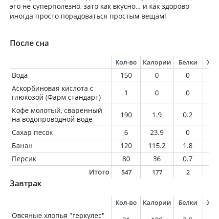
это не суперполезно, зато как вкусно… и как здорово
иногда просто порадоваться простым вещам!
После сна
Кол-во
Калории
Белки
Жи
Вода
150
0
0
0
Аскорбиновая кислота с
1
0
0
0
глюкозой (Фарм стандарт)
Кофе молотый, сваренный
190
1.9
0.2
0
на водопроводной воде
Сахар песок
6
23.9
0
0
Банан
120
115.2
1.8
0.
Персик
80
36
0.7
0.
Итого
547
177
2
0
Завтрак
Кол-во
Калории
Белки
Жи
Овсяные хлопья "геркулес"