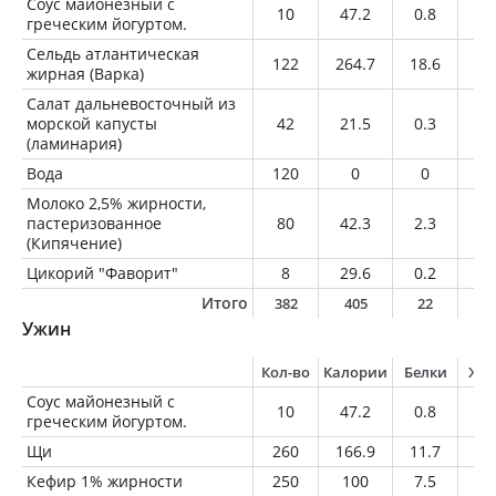
Соус майонезный с
10
47.2
0.8
4.
греческим йогуртом.
Сельдь атлантическая
122
264.7
18.6
20
жирная (Варка)
Салат дальневосточный из
морской капусты
42
21.5
0.3
1.
(ламинария)
Вода
120
0
0
0
Молоко 2,5% жирности,
пастеризованное
80
42.3
2.3
2
(Кипячение)
Цикорий "Фаворит"
8
29.6
0.2
0
Итого
382
405
22
2
Ужин
Кол-во
Калории
Белки
Жи
Соус майонезный с
10
47.2
0.8
4.
греческим йогуртом.
Щи
260
166.9
11.7
6
Кефир 1% жирности
250
100
7.5
2.