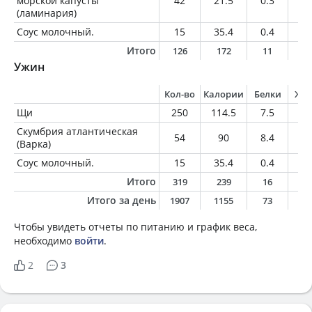
морской капусты
42
21.5
0.3
1.
(ламинария)
Соус молочный.
15
35.4
0.4
3.
Итого
126
172
11
1
Ужин
Кол-во
Калории
Белки
Жи
Щи
250
114.5
7.5
5.
Скумбрия атлантическая
54
90
8.4
6.
(Варка)
Соус молочный.
15
35.4
0.4
3.
Итого
319
239
16
1
Итого за день
1907
1155
73
6
Чтобы увидеть отчеты по питанию и график веса,
необходимо
войти
.
2
3