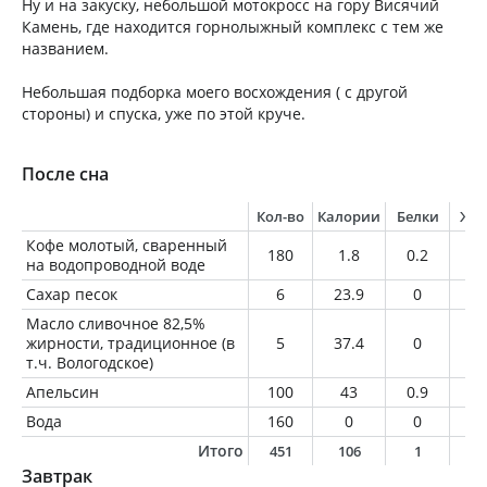
Ну и на закуску, небольшой мотокросс на гору Висячий
Камень, где находится горнолыжный комплекс с тем же
названием.
Небольшая подборка моего восхождения ( с другой
стороны) и спуска, уже по этой круче.
После сна
Кол-во
Калории
Белки
Жи
Кофе молотый, сваренный
180
1.8
0.2
0
на водопроводной воде
Сахар песок
6
23.9
0
0
Масло сливочное 82,5%
жирности, традиционное (в
5
37.4
0
4.
т.ч. Вологодское)
Апельсин
100
43
0.9
0.
Вода
160
0
0
0
Итого
451
106
1
4
Завтрак