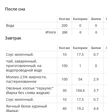
После сна
Кол-во
Калории
Белки
Жи
Вода
200
0
0
0
Итого
200
0
0
0
Завтрак
Кол-во
Калории
Белки
Жи
Соус молочный.
10
17.5
0.7
1.
Чай, заваренный,
приготовленный, на
100
1
0
0
водопроводной воде
Молоко 2,5% жирности,
100
54
2.9
2.
пастеризованное
Овсяные хлопья "геркулес"
30
104.6
3.7
1.
(Варка без слива жидкая)
Соус молочный.
10
17.5
0.7
1.
Яичный белок куриный
40
19.2
4.4
0.
(Варка)