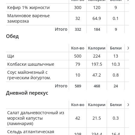
Кефир 1% жирности
300
120
9
3
Малиновое варенье
32
64.9
0.1
0.
заморозка
Итого
332
184
9
3
Обед
Кол-во
Калории
Белки
Жи
Щи
500
224
13
4.
Колбаски шашлычные
79
197.5
10.3
17
Соус майонезный с
10
47.2
0.8
4.
греческим йогуртом.
Итого
589
468
24
2
Дневной перекус
Кол-во
Калории
Белки
Жи
Салат дальневосточный из
морской капусты
42
21.5
0.3
1.
(ламинария)
Сельдь атлантическая
108
234.4
16.4
18