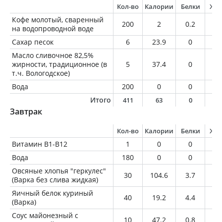
Кол-во
Калории
Белки
Жи
Кофе молотый, сваренный
200
2
0.2
0
на водопроводной воде
Сахар песок
6
23.9
0
0
Масло сливочное 82,5%
жирности, традиционное (в
5
37.4
0
4.
т.ч. Вологодское)
Вода
200
0
0
0
Итого
411
63
0
4
Завтрак
Кол-во
Калории
Белки
Жи
Витамин В1-В12
1
0
0
0
Вода
180
0
0
0
Овсяные хлопья "геркулес"
30
104.6
3.7
1.
(Варка без слива жидкая)
Яичный белок куриный
40
19.2
4.4
0.
(Варка)
Соус майонезный с
10
47.2
0.8
4.