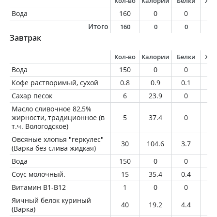
Кол-во
Калории
Белки
Жи
Вода
160
0
0
0
Итого
160
0
0
0
Завтрак
Кол-во
Калории
Белки
Жи
Вода
150
0
0
0
Кофе растворимый, сухой
0.8
0.9
0.1
0
Сахар песок
6
23.9
0
0
Масло сливочное 82,5%
жирности, традиционное (в
5
37.4
0
4.
т.ч. Вологодское)
Овсяные хлопья "геркулес"
30
104.6
3.7
1.
(Варка без слива жидкая)
Вода
150
0
0
0
Соус молочный.
15
35.4
0.4
3.
Витамин В1-В12
1
0
0
0
Яичный белок куриный
40
19.2
4.4
0.
(Варка)