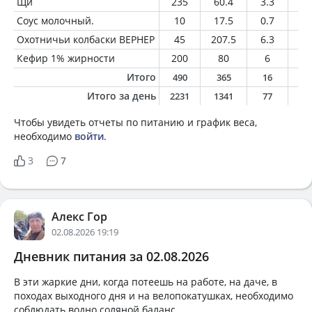
Щи
235
60.4
3.3
2.
Соус молочный.
10
17.5
0.7
1.
Охотничьи колбаски ВЕРНЕР
45
207.5
6.3
20
Кефир 1% жирности
200
80
6
2
Итого
490
365
16
2
Итого за день
2231
1341
77
7
Чтобы увидеть отчеты по питанию и график веса,
необходимо
войти
.
3
7
Алекс Гор
02.08.2026 19:19
Дневник питания за 02.08.2026
В эти жаркие дни, когда потеешь на работе, на даче, в
походах выходного дня и на велопокатушках, необходимо
соблюдать водно соляной баланс.