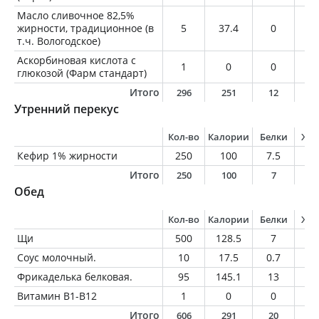
Масло сливочное 82,5%
жирности, традиционное (в
5
37.4
0
4.
т.ч. Вологодское)
Аскорбиновая кислота с
1
0
0
0
глюкозой (Фарм стандарт)
Итого
296
251
12
1
Утренний перекус
Кол-во
Калории
Белки
Жи
Кефир 1% жирности
250
100
7.5
2.
Итого
250
100
7
2
Обед
Кол-во
Калории
Белки
Жи
Щи
500
128.5
7
4.
Соус молочный.
10
17.5
0.7
1.
Фрикаделька белковая.
95
145.1
13
7.
Витамин В1-В12
1
0
0
0
Итого
606
291
20
1