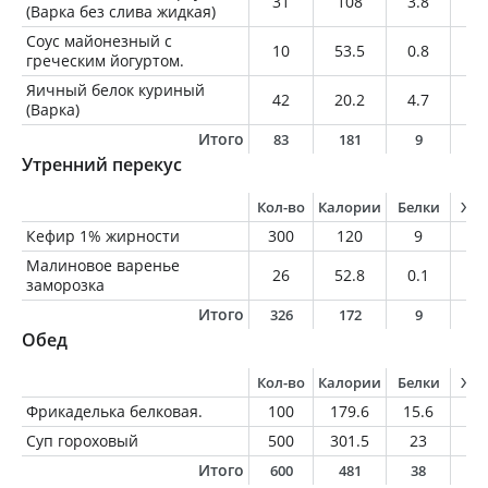
31
108
3.8
1.
(Варка без слива жидкая)
Соус майонезный с
10
53.5
0.8
5.
греческим йогуртом.
Яичный белок куриный
42
20.2
4.7
0.
(Варка)
Итого
83
181
9
7
Утренний перекус
Кол-во
Калории
Белки
Жи
Кефир 1% жирности
300
120
9
3
Малиновое варенье
26
52.8
0.1
0.
заморозка
Итого
326
172
9
3
Обед
Кол-во
Калории
Белки
Жи
Фрикаделька белковая.
100
179.6
15.6
9
Суп гороховый
500
301.5
23
12
Итого
600
481
38
2