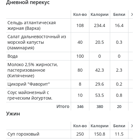
Дневной перекус
Кол-во
Калории
Белки
Жи
Сельдь атлантическая
108
234.4
16.4
18
жирная (Варка)
Салат дальневосточный из
морской капусты
40
20.5
0.3
1.
(ламинария)
Вода
100
0
0
0
Молоко 2,5% жирности,
пастеризованное
80
42.3
2.3
2
(Кипячение)
Цикорий "Фаворит"
8
29.6
0.2
0
Соус майонезный с
10
53.5
0.8
5.
греческим йогуртом.
Итого
346
380
20
2
Ужин
Кол-во
Калории
Белки
Жи
Суп гороховый
250
150.8
11.5
6.