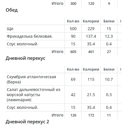
Итого
300
120
9
3
Обед
Кол-во
Калории
Белки
Жи
Щи
500
229
15
10
Фрикаделька белковая.
90
137.4
12.3
7.
Соус молочный.
15
35.4
0.4
3.
Итого
605
401
27
2
Дневной перекус
Кол-во
Калории
Белки
Жи
Скумбрия атлантическая
69
115
10.7
8
(Варка)
Салат дальневосточный из
морской капусты
42
21.5
0.3
1.
(ламинария)
Соус молочный.
15
35.4
0.4
3.
Итого
126
172
11
1
Дневной перекус 2