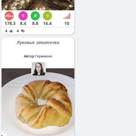
178.3
8.4
8.8
16.4
10
4
4
Луковые завиточки
Автор
Гермиона