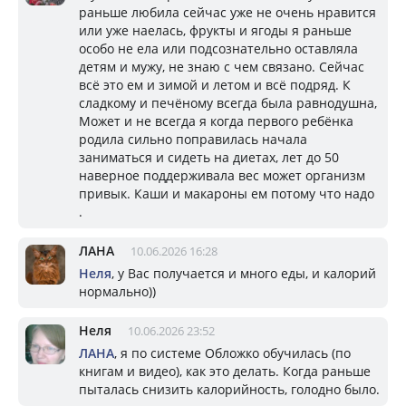
раньше любила сейчас уже не очень нравится
или уже наелась, фрукты и ягоды я раньше
особо не ела или подсознательно оставляла
детям и мужу, не знаю с чем связано. Сейчас
всё это ем и зимой и летом и всё подряд. К
сладкому и печёному всегда была равнодушна,
Может и не всегда я когда первого ребёнка
родила сильно поправилась начала
заниматься и сидеть на диетах, лет до 50
наверное поддерживала вес может организм
привык. Каши и макароны ем потому что надо
.
ЛАНА
10.06.2026 16:28
Неля
, у Вас получается и много еды, и калорий
нормально))
Неля
10.06.2026 23:52
ЛАНА
, я по системе Обложко обучилась (по
книгам и видео), как это делать. Когда раньше
пыталась снизить калорийность, голодно было.