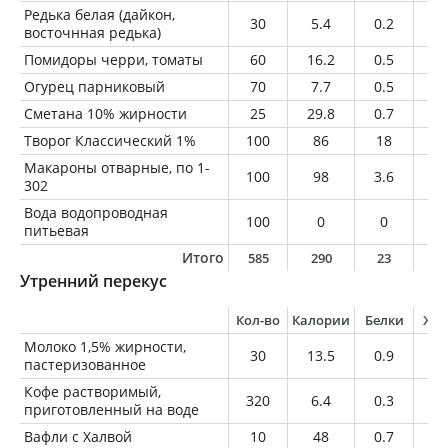
Редька белая (дайкон,
30
5.4
0.2
0
восточнная редька)
Помидоры черри, томаты
60
16.2
0.5
0.
Огурец парниковый
70
7.7
0.5
0.
Сметана 10% жирности
25
29.8
0.7
2.
Творог Классический 1%
100
86
18
1
Макароны отварные, по 1-
100
98
3.6
0.
302
Вода водопроводная
100
0
0
0
питьевая
Итого
585
290
23
4
Утренний перекус
Кол-во
Калории
Белки
Жи
Молоко 1,5% жирности,
30
13.5
0.9
0.
пастеризованное
Кофе растворимый,
320
6.4
0.3
0
приготовленный на воде
Вафли с Халвой
10
48
0.7
2.