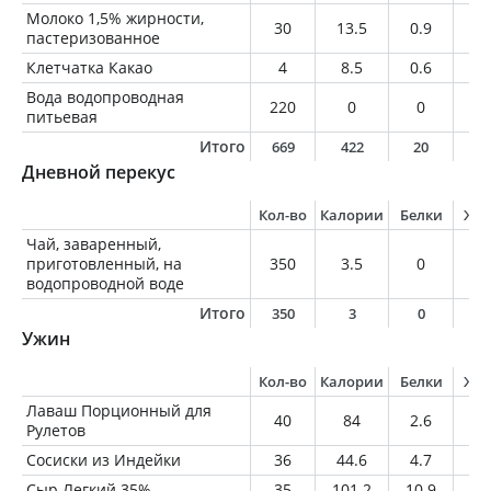
Молоко 1,5% жирности,
30
13.5
0.9
0.
пастеризованное
Клетчатка Какао
4
8.5
0.6
0.
Вода водопроводная
220
0
0
0
питьевая
Итого
669
422
20
1
Дневной перекус
Кол-во
Калории
Белки
Жи
Чай, заваренный,
приготовленный, на
350
3.5
0
0
водопроводной воде
Итого
350
3
0
0
Ужин
Кол-во
Калории
Белки
Жи
Лаваш Порционный для
40
84
2.6
0.
Рулетов
Сосиски из Индейки
36
44.6
4.7
2.
Сыр Легкий 35%
35
101.2
10.9
6.