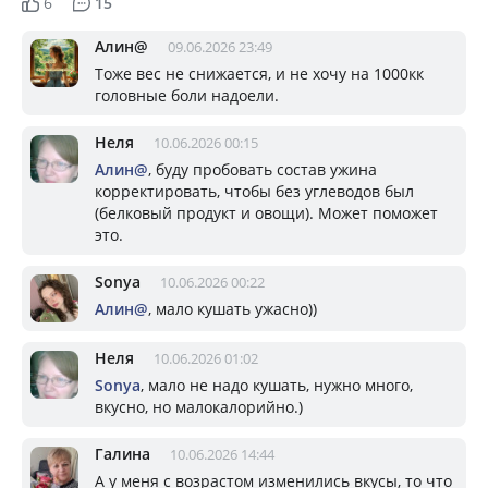
6
15
Алин@
09.06.2026 23:49
Тоже вес не снижается, и не хочу на 1000кк
головные боли надоели.
Неля
10.06.2026 00:15
Алин@
, буду пробовать состав ужина
корректировать, чтобы без углеводов был
(белковый продукт и овощи). Может поможет
это.
Sonya
10.06.2026 00:22
Алин@
, мало кушать ужасно))
Неля
10.06.2026 01:02
Sonya
, мало не надо кушать, нужно много,
вкусно, но малокалорийно.)
Галина
10.06.2026 14:44
А у меня с возрастом изменились вкусы, то что