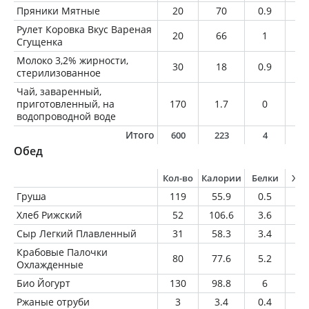
Пряники Мятные
20
70
0.9
1.
Рулет Коровка Вкус Вареная
20
66
1
1.
Сгущенка
Молоко 3,2% жирности,
30
18
0.9
1
стерилизованное
Чай, заваренный,
приготовленный, на
170
1.7
0
0
водопроводной воде
Итого
600
223
4
6
Обед
Кол-во
Калории
Белки
Жи
Груша
119
55.9
0.5
0.
Хлеб Рижский
52
106.6
3.6
0.
Сыр Легкий Плавленный
31
58.3
3.4
3.
Крабовые Палочки
80
77.6
5.2
1.
Охлажденные
Био Йогурт
130
98.8
6
4.
Ржаные отруби
3
3.4
0.4
0.