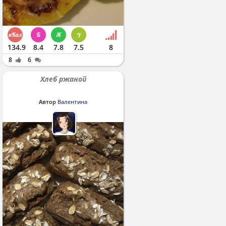
134.9
8.4
7.8
7.5
8
8
6
Хлеб ржаной
Автор
Валентина