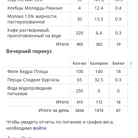
Хлебцы Молодцы Ржаные
4
12.4
0.4
0.
Молоко 1,5% жирности,
30
13.5
0.9
0.
пастеризованное
Кофе растворимый,
320
6.4
0.3
0
приготовленный на воде
Итого
465
262
19
9
Вечерний перекус
Кол-во
Калории
Белки
Жи
Филе Бедра Птицы
100
140
18
8
Перцы Сладкие Бургасы
65
32.5
0.3
1
Вода водопроводная
250
0
0
0
питьевая
Итого
415
172
18
9
Итого за день
3434
1374
87
4
Чтобы увидеть отчеты по питанию и график веса,
необходимо
войти
.