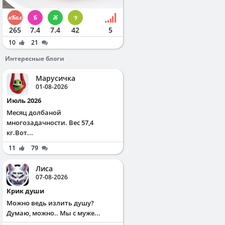
265
7.4
7.4
42
5
10
21
Интересные блоги
Марусичка
01-08-2026
Июль 2026
Месяц долбаной
многозадачности. Вес 57,4
кг.Вот...
11
79
Лиса
07-08-2026
Крик души
Можно ведь излить душу?
Думаю, можно.. Мы с муже...