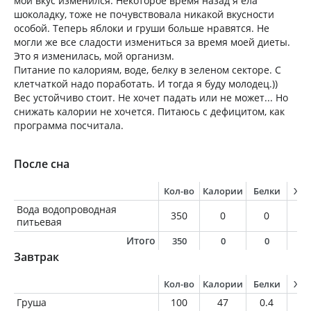
мой вкус изменился. Некоторое время назад я ела
шоколадку, тоже не почувствовала никакой вкусности
особой. Теперь яблоки и груши больше нравятся. Не
могли же все сладости измениться за время моей диеты.
Это я изменилась, мой организм.
Питание по калориям, воде, белку в зеленом секторе. С
клетчаткой надо поработать. И тогда я буду молодец.))
Вес устойчиво стоит. Не хочет падать или не может... Но
снижать калории не хочется. Питаюсь с дефицитом, как
программа посчитала.
После сна
Кол-во
Калории
Белки
Жи
Вода водопроводная
350
0
0
0
питьевая
Итого
350
0
0
0
Завтрак
Кол-во
Калории
Белки
Жи
Груша
100
47
0.4
0.