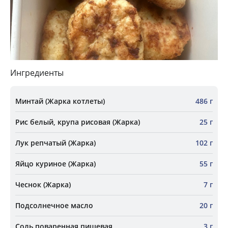
Ингредиенты
Минтай (Жарка котлеты)
486 г
Рис белый, крупа рисовая (Жарка)
25 г
Лук репчатый (Жарка)
102 г
Яйцо куриное (Жарка)
55 г
Чеснок (Жарка)
7 г
Подсолнечное масло
20 г
Соль поваренная пищевая
3 г