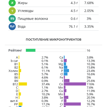
Жиры
4.3 г
7.68%
Углеводы
4.5 г
2.05%
Пищевые волокна
0.6 г
3%
Вода
76.1 г
3.35%
ПОСТУПЛЕНИЕ МИКРОНУТРИЕНТОВ
Рейтинг
16
A
2.7%
Ca
3.8%
b-car
0.1%
Si
13.3%
В1
5.1%
Mg
10.3%
B2
6.1%
Na
15.8%
Холин
11.1%
P
23.4%
B5
5.7%
Cl
16.6%
B6
4.6%
Fe
5%
B9
0.9%
I
25.6%
B12
37.4%
Co
116%
C
1.1%
Mn
7.6%
D
2.7%
Cu
11.9%
E
10.2%
Mo
5.9%
H
3.8%
Se
20.5%
вит.К
0.3%
F
12.2%
PP
17.2%
Cr
76.7%