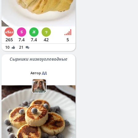
265
7.4
7.4
42
5
10
21
Сырники низкоуглеводные
Автор
ДД