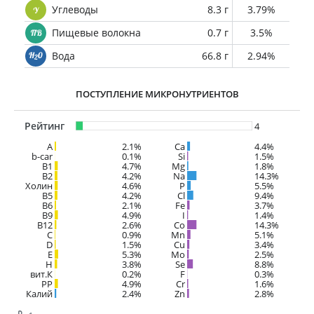
Углеводы
8.3 г
3.79%
Пищевые волокна
0.7 г
3.5%
Вода
66.8 г
2.94%
ПОСТУПЛЕНИЕ МИКРОНУТРИЕНТОВ
Рейтинг
4
A
2.1%
Ca
4.4%
b-car
0.1%
Si
1.5%
В1
4.7%
Mg
1.8%
B2
4.2%
Na
14.3%
Холин
4.6%
P
5.5%
B5
4.2%
Cl
9.4%
B6
2.1%
Fe
3.7%
B9
4.9%
I
1.4%
B12
2.6%
Co
14.3%
C
0.9%
Mn
5.1%
D
1.5%
Cu
3.4%
E
5.3%
Mo
2.5%
H
3.8%
Se
8.8%
вит.К
0.2%
F
0.3%
PP
4.9%
Cr
1.6%
Калий
2.4%
Zn
2.8%