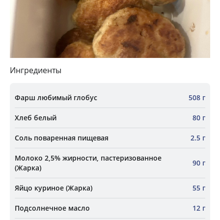
Ингредиенты
Фарш любимый глобус
508 г
Хлеб белый
80 г
Соль поваренная пищевая
2.5 г
Молоко 2,5% жирности, пастеризованное
90 г
(Жарка)
Яйцо куриное (Жарка)
55 г
Подсолнечное масло
12 г