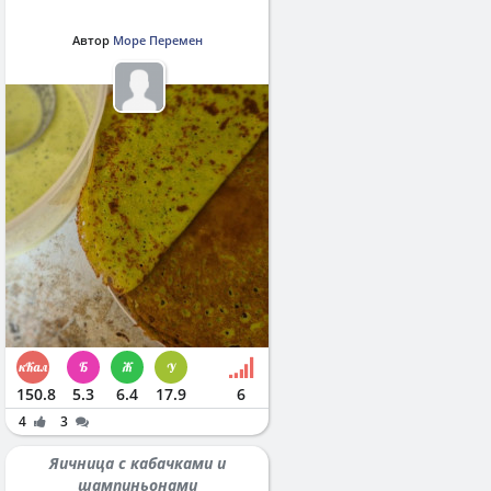
Автор
Море Перемен
150.8
5.3
6.4
17.9
6
4
3
Яичница с кабачками и
шампиньонами