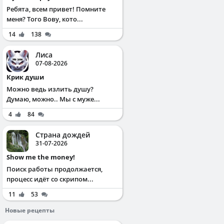
Ребята, всем привет! Помните
меня? Того Вову, кото...
14
138
Лиса
07-08-2026
Крик души
Можно ведь излить душу?
Думаю, можно.. Мы с муже...
4
84
Страна дождей
31-07-2026
Show me the money!
Поиск работы продолжается,
процесс идёт со скрипом...
11
53
Новые рецепты