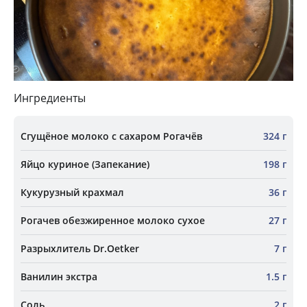
Ингредиенты
Сгущёное молоко с сахаром Рогачёв
324 г
Яйцо куриное (Запекание)
198 г
Кукурузный крахмал
36 г
Рогачев обезжиренное молоко сухое
27 г
Разрыхлитель Dr.Oetker
7 г
Ванилин экстра
1.5 г
Соль
2 г