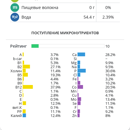
Пищевые волокна
0 г
0%
Вода
54.4 г
2.39%
ПОСТУПЛЕНИЕ МИКРОНУТРИЕНТОВ
Рейтинг
10
A
3.7%
Ca
28.2%
b-car
0.1%
Si
~
В1
5.3%
Mg
9.9%
B2
27.1%
Na
9.5%
Холин
11.4%
P
30.6%
B5
19.3%
Cl
10.4%
B6
4.4%
Fe
3.2%
B9
1.7%
I
10.2%
B12
37.9%
Co
20.5%
C
1.1%
Mn
0.9%
D
2.8%
Cu
4.1%
E
0.5%
Mo
13.4%
H
12.5%
Se
11.5%
вит.К
0.1%
F
1.1%
PP
11.1%
Cr
9.2%
Калий
12.4%
Zn
8%