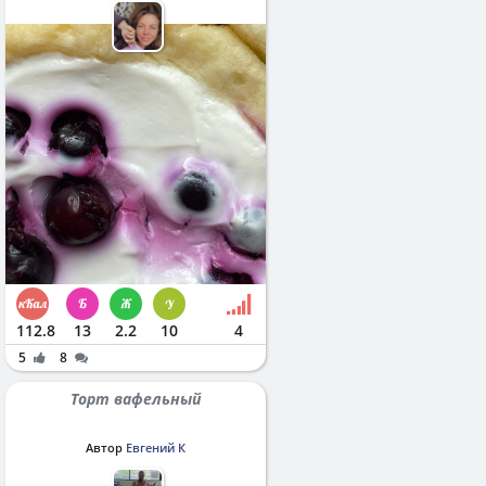
112.8
13
2.2
10
4
5
8
Торт вафельный
Автор
Евгений К