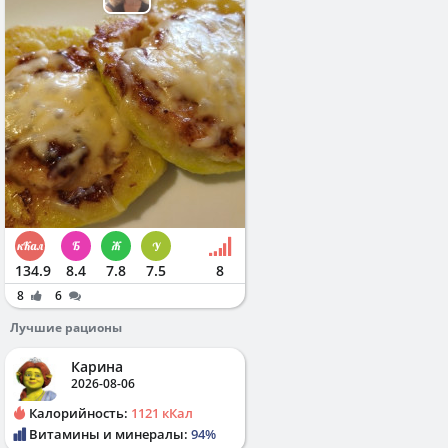
134.9
8.4
7.8
7.5
8
8
6
Лучшие рационы
Карина
2026-08-06
Калорийность:
1121 кКал
Витамины и минералы:
94%