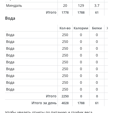
Миндаль
20
129
3.7
11
Итого
1778
1788
61
5
Вода
Кол-во
Калории
Белки
Жи
Вода
250
0
0
0
Вода
250
0
0
0
Вода
250
0
0
0
Вода
250
0
0
0
Вода
250
0
0
0
Вода
250
0
0
0
Вода
250
0
0
0
Вода
250
0
0
0
Вода
250
0
0
0
Итого
2250
0
0
0
Итого за день
4028
1788
61
5
Чтобы увидеть отчеты по питанию и график веса,