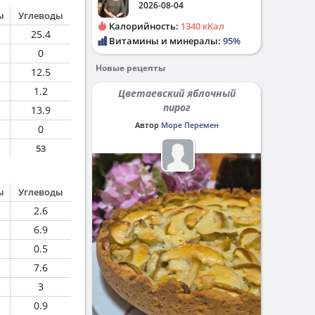
2026-08-04
ы
Углеводы
Калорийность:
1340 кКал
25.4
Витамины и минералы:
95%
0
Новые рецепты
12.5
1.2
Цветаевский яблочный
пирог
13.9
Автор
Море Перемен
0
53
ы
Углеводы
2.6
6.9
0.5
7.6
3
0.9