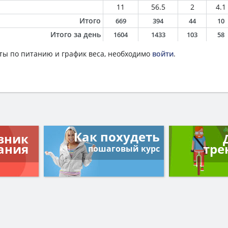
11
56.5
2
4.1
Итого
669
394
44
10
Итого за день
1604
1433
103
58
ты по питанию и график веса, необходимо
войти
.
Как похудеть
вник
ания
тре
пошаговый курс