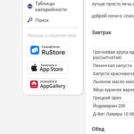
Таблицы
лучше просто лечь 
калорийности
доброй ночи☺️ спас
Поиск
Завтрак
Помощь и обратная связь
Гречневая крупа яд
рассыпчатая)
Пекинская капуста
Капуста краснокоч
Льняное масло хол
Яйцо куриное варе
Грецкий орех
Йодомарин 200
Д-Вит Ламира 10 0
Обед