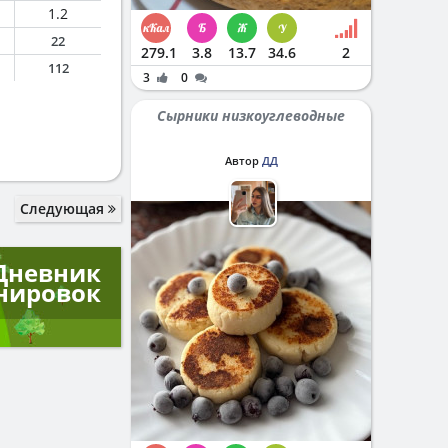
1.2
22
279.1
3.8
13.7
34.6
2
112
3
0
Сырники низкоуглеводные
Автор
ДД
Следующая
Дневник
нировок