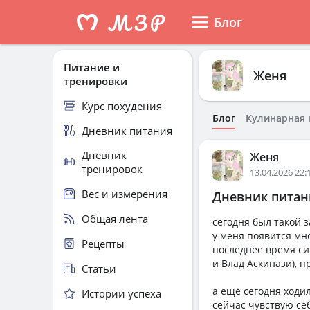
Блог
Питание и
Женя
тренировки
Курс похудения
Блог
Кулинарная 
Дневник питания
Дневник
Женя
тренировок
13.04.2026 22:
Вес и измерения
Дневник питани
Общая лента
сегодня был такой 
у меня появится мн
Рецепты
последнее время с
и Влад Аскинази), п
Статьи
а ещё сегодня ходи
Истории успеха
сейчас чувствую се