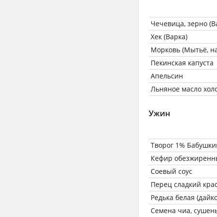
Чечевица, зерно (В
Хек (Варка)
Морковь (Мытьё, н
Пекинская капуста
Апельсин
Льняное масло хол
Ужин
Творог 1% Бабушки
Кефир обезжиренн
Соевый соус
Перец сладкий кра
Редька белая (дайк
Семена чиа, сушен