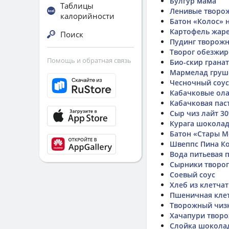
Булгур мама
Таблицы
Ленивые творо
калорийности
Батон «Колос» 
Картофель жаре
Поиск
Пудинг творожн
Творог обезжи
Помощь и обратная связь
Био-скир гранат
Мармелад груш
Чесночный соус
Кабачковые ола
Кабачковая пас
Сыр чиз лайт 3
Курага шоколад
Батон «Стары М
Швеппс Пина К
Вода питьевая 
Сырники творо
Соевый соус
Хлеб из клетча
Пшеничная кле
Творожный чиз
Хачапури творо
Слойка шокола