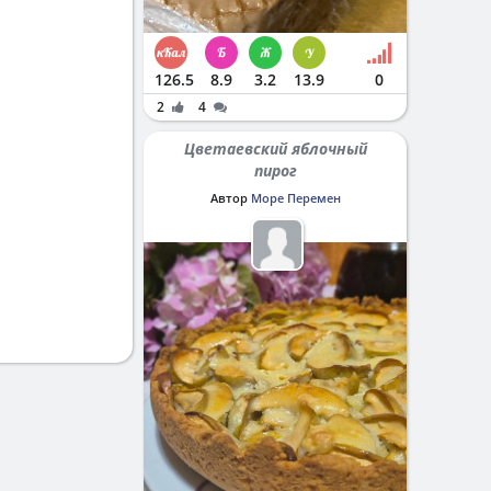
126.5
8.9
3.2
13.9
0
2
4
Цветаевский яблочный
пирог
Автор
Море Перемен