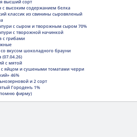
я высший сорт
н с высоким содержанием белка
ий классик из свинины сыровяленый
на
апури с сыром и творожным сыром 70%
пури с творожной начинкой
а с грибами
ожные
 со вкусом шоколадного брауни
(07.04.26)
й с мятой
 с яйцом и сушеными томатами черри
кий» 46%
ьнозерновой и 2 сорт
атый Городенъ 1%
е помню фирму)