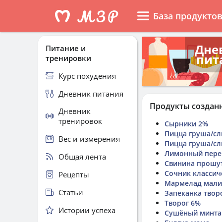
База продукто
Дне
Питание и
пит
тренировки
Курс похудения
Дневник питания
Продукты создан
Дневник
тренировок
Сырники 2%
Пицца груша/сл
Вес и измерения
Пицца груша/сл
Лимонный пере
Общая лента
Свинина прошу
Сочник классич
Рецепты
Мармелад мали
Статьи
Запеканка твор
Творог 6%
Истории успеха
Сушёный минта