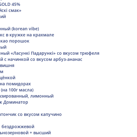
GOLD 45%
йскi смак»
кий
ный (korean vibe)
с в кружке на крахмале
акао порошок
ный
ый «Ласункi Падарункi» со вкусом трюфеля
 с начинкой со вкусом арбуз-ананас
 вишня
ом
ущёнкой
 на помидорах
(на 100г масла)
лазированный, лимонный
к Доминатор
тончик со вкусом капучино
» бездрожжевой
льнозерновой + высший