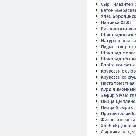
Сыр Тильзитер 
Батон «Берасце
Хлеб бородинс
Начинка 03.05
Рис приготовлен
Шоколадный кек
Натуральный к
Пудинг творож
Шоколад молочн
Шоколад тёмный
Bonita конфеты
Круассан с сыр
Круассан со сг
Паста томатная
Курд лимонный 
Зефир Vivald г
Пицца Цыплено
Пицца 5 сыров
Протеиновый ба
Фитнес-овсянка
Хлеб «Кружель
Сырники на це