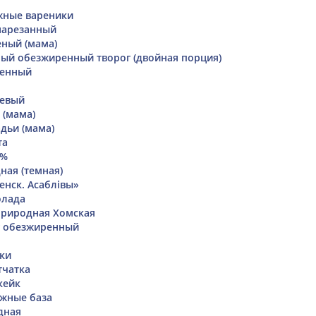
жные вареники
нарезанный
ный (мама)
ый обезжиренный творог (двойная порция)
ренный
евый
 (мама)
дьи (мама)
та
0%
ная (темная)
енск. Асаблiвы»
олада
природная Хомская
г обезжиренный
тки
тчатка
кейк
жные база
дная