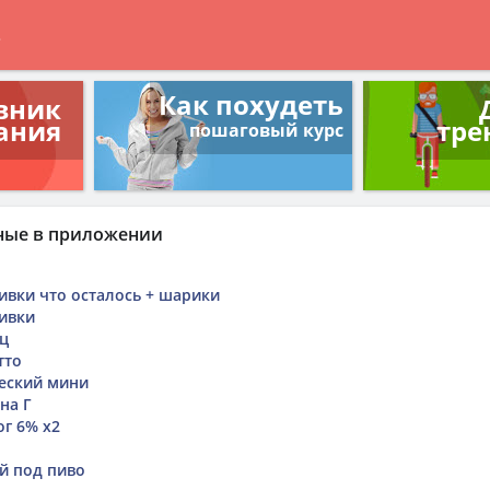
в
Как похудеть
вник
ания
тре
пошаговый курс
ные в приложении
ивки что осталось + шарики
ивки
ц
тто
еский мини
на Г
ог 6% х2
й под пиво