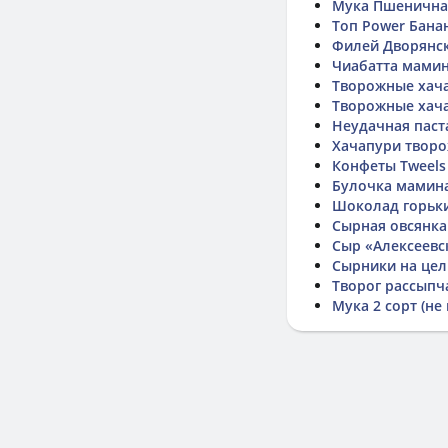
Мука Пшенична
Топ Power Бана
Филей Дворянск
Чиабатта мами
Творожные хач
Творожные хача
Неудачная паст
Хачапури твор
Конфеты Tweels
Булочка мамина 
Шоколад горьки
Сырная овсянка
Сыр «Алексеевс
Сырники на цел
Творог рассыпч
Мука 2 сорт (н