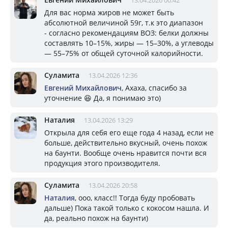
13.04.2026 00:42
Для вас норма жиров не может быть
абсолютной величиной 59г, т.к это диапазон
- согласно рекомендациям ВОЗ: белки должны
составлять 10–15%, жиры — 15–30%, а углеводы
— 55–75% от общей суточной калорийности.
Суламита
13.04.2026 12:36
Евгений Михайлович
, Ахаха, спасибо за
уточнение 😆 Да, я понимаю это)
Наталия
13.04.2026 13:29
Открыла для себя его еще года 4 назад, если не
больше, действительно вкусный, очень похож
на баунти. Вообще очень нравится почти вся
продукция этого производителя.
Суламита
13.04.2026 20:58
Наталия
, ооо, класс!! Тогда буду пробовать
дальше) Пока такой только с кокосом нашла. И
да, реально похож на баунти)