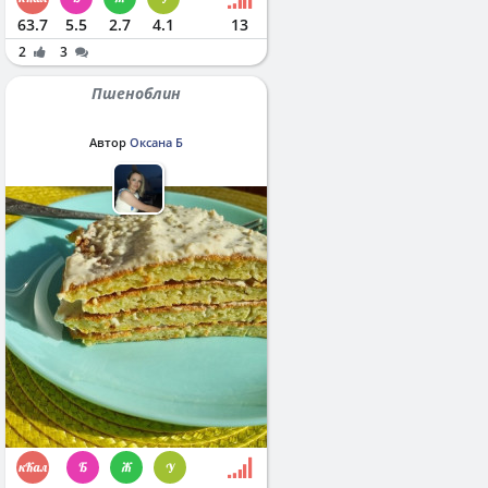
63.7
5.5
2.7
4.1
13
2
3
Пшеноблин
Автор
Оксана Б