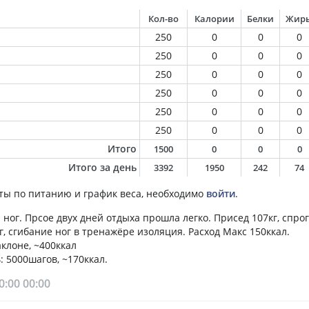
Кол-во
Калории
Белки
Жир
250
0
0
0
250
0
0
0
250
0
0
0
250
0
0
0
250
0
0
0
250
0
0
0
Итого
1500
0
0
0
Итого за день
3392
1950
242
74
ты по питанию и график веса, необходимо
войти
.
ног. Прсое двух дней отдыха прошла легко. Присед 107кг, спро
, сгибание ног в тренажёре изоляция. Расход Макс 150ккал.
аклоне, ~400ккал
: 5000шагов, ~170ккал.
0:00
00:00