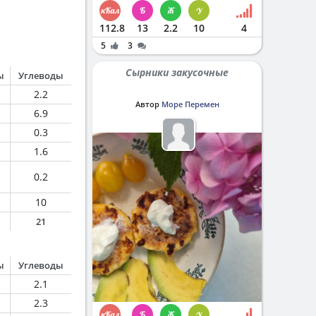
112.8
13
2.2
10
4
5
3
Сырники закусочные
ы
Углеводы
2.2
Автор
Море Перемен
6.9
0.3
1.6
0.2
10
21
ы
Углеводы
2.1
2.3