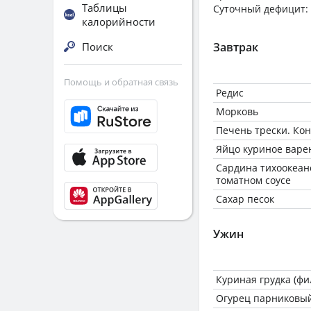
Таблицы
Суточный дефицит: 
калорийности
Поиск
Завтрак
Помощь и обратная связь
Редис
Морковь
Печень трески. Ко
Яйцо куриное варе
Сардина тихоокеан
томатном соусе
Сахар песок
Ужин
Куриная грудка (фи
Огурец парниковы