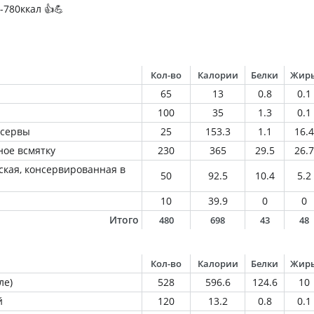
-780ккал 👍💪
Кол-во
Калории
Белки
Жир
65
13
0.8
0.1
100
35
1.3
0.1
нсервы
25
153.3
1.1
16.4
ное всмятку
230
365
29.5
26.7
ская, консервированная в
50
92.5
10.4
5.2
10
39.9
0
0
Итого
480
698
43
48
Кол-во
Калории
Белки
Жир
ле)
528
596.6
124.6
10
й
120
13.2
0.8
0.1