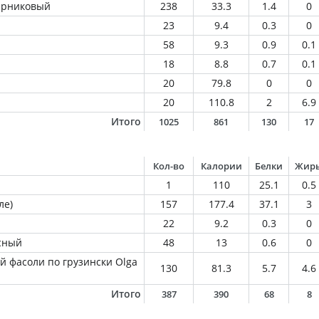
парниковый
238
33.3
1.4
0
23
9.4
0.3
0
58
9.3
0.9
0.1
18
8.8
0.7
0.1
20
79.8
0
0
20
110.8
2
6.9
Итого
1025
861
130
17
Кол-во
Калории
Белки
Жир
1
110
25.1
0.5
ле)
157
177.4
37.1
3
22
9.2
0.3
0
сный
48
13
0.6
0
й фасоли по грузински Olga
130
81.3
5.7
4.6
Итого
387
390
68
8