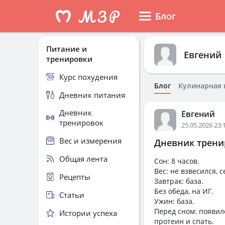
Блог
Питание и
Евгений
тренировки
Курс похудения
Блог
Кулинарная 
Дневник питания
Дневник
Евгений
тренировок
25.05.2026 23:
Вес и измерения
Дневник тренир
Общая лента
Сон: 8 часов.
Вес: не взвесился, 
Рецепты
Завтрак: база.
Без обеда, на ИГ.
Статьи
Ужин: база.
Перед сном: появилс
Истории успеха
протеин и спать.