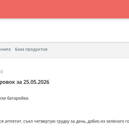
книга
База продуктов
10
овок за 25.05.2026
сели батарейки.
я аппетит, съел четвертую грудку за день, добио из зелёного г