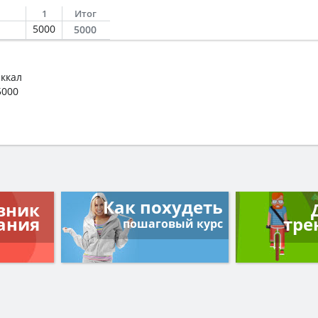
1
Итог
5000
5000
 ккал
5000
Как похудеть
вник
ания
тре
пошаговый курс