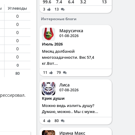
99.6
7.4
6.4
3.2
13
ы
Углеводы
3
13
0
Интересные блоги
0
Марусичка
0
01-08-2026
0
Июль 2026
0
Месяц долбаной
0
многозадачности. Вес 57,4
кг.Вот...
0
11
79
80
Лиса
07-08-2026
грессировал.
Крик души
Можно ведь излить душу?
Думаю, можно.. Мы с муже...
4
80
Ирина Макс