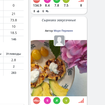
0
134.9
8.4
7.8
7.5
8
8
6
21
73.8
Сырники закусочные
10
Автор
Море Перемен
18.5
146
ы
Углеводы
2.8
2
283