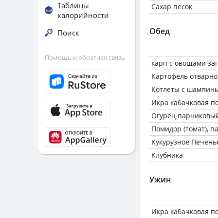
Таблицы
Сахар песок
калорийности
Обед
Поиск
Помощь и обратная связь
карп с овощами за
Картофель отварно
Котлеты с шампин
Икра кабачковая по
Огурец парниковы
Помидор (томат), 
Кукурузное Печень
Клубника
Ужин
Икра кабачковая по