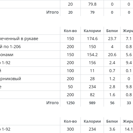
20
79.8
0
0
Итого
20
79
0
0
Кол-во
Калории
Белки
Жир
печенный в рукаве
150
174.6
23.7
7.1
й по 1-206
200
150
4
0.8
ьонами
150
154.2
20.6
5.6
 1-92
200
156
2.4
9.4
й
100
11
0.7
0.1
парниковый
200
28
1.2
0
е
50
234
2.8
9.8
200
82
1.6
0.8
Итого
1250
989
56
33
Кол-во
Калории
Белки
Жир
 1-92
300
234
3.6
14.1