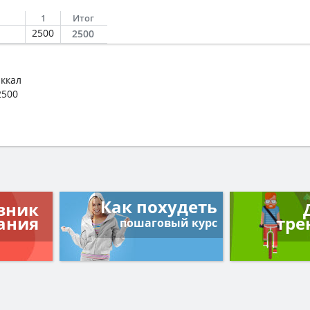
1
Итог
2500
2500
 ккал
2500
Как похудеть
вник
ания
тре
пошаговый курс