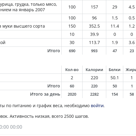
рица, грудка, только мясо,
100
157
29
4.5
нием на январь 2007
100
96
1.5
0.5
 муки высшего сорта
150
352.5
11.4
1.2
10
39.9
0
0
кой
30
113.7
1.9
3.6
Итого
690
993
47
23
Кол-во
Калории
Белки
Жир
2
220
50.1
1
Итого
60
220
50
1
Итого за день
2020
2282
154
58
ты по питанию и график веса, необходимо
войти
.
ок. Активность низкая, всего 2500 шагов.
0:00
00:00