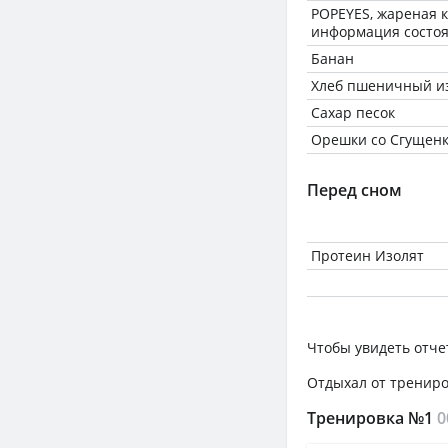
POPEYES, жареная ку
информация состоя
Банан
Хлеб пшеничный из
Сахар песок
Орешки со Сгущен
Перед сном
Протеин Изолят
Чтобы увидеть отче
Отдыхал от трениров
Тренировка №1
0