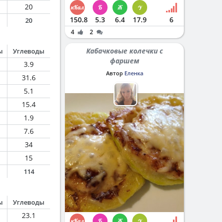
20
150.8
5.3
6.4
17.9
6
20
4
2
Кабачковые колечки с
ы
Углеводы
фаршем
3.9
Автор
Еленка
31.6
5.1
15.4
1.9
7.6
34
15
114
ы
Углеводы
23.1