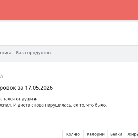
книга
База продуктов
39
овок за 17.05.2026
ыспался от души🔥
спал. И диета снова нарушилась, ел то, что было.
Кол-во
Калории
Белки
Жир