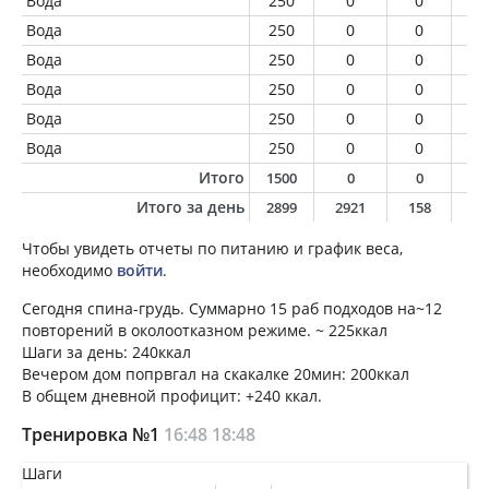
Вода
250
0
0
0
Вода
250
0
0
0
Вода
250
0
0
0
Вода
250
0
0
0
Вода
250
0
0
0
Вода
250
0
0
0
Итого
1500
0
0
0
Итого за день
2899
2921
158
15
Чтобы увидеть отчеты по питанию и график веса,
необходимо
войти
.
Сегодня спина-грудь. Суммарно 15 раб подходов на~12
повторений в околоотказном режиме. ~ 225ккал
Шаги за день: 240ккал
Вечером дом попрвгал на скакалке 20мин: 200ккал
В общем дневной профицит: +240 ккал.
Тренировка №1
16:48
18:48
Шаги