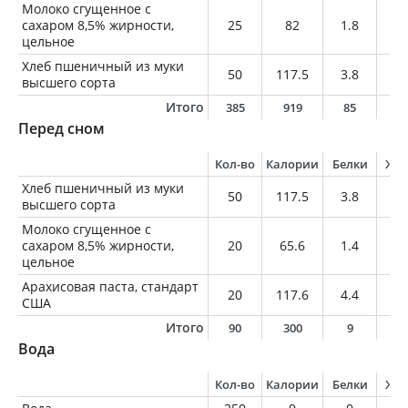
Молоко сгущенное с
сахаром 8,5% жирности,
25
82
1.8
2.
цельное
Хлеб пшеничный из муки
50
117.5
3.8
0.
высшего сорта
Итого
385
919
85
4
Перед сном
Кол-во
Калории
Белки
Жи
Хлеб пшеничный из муки
50
117.5
3.8
0.
высшего сорта
Молоко сгущенное с
сахаром 8,5% жирности,
20
65.6
1.4
1.
цельное
Арахисовая паста, стандарт
20
117.6
4.4
9.
США
Итого
90
300
9
1
Вода
Кол-во
Калории
Белки
Жи