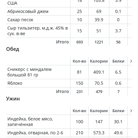
18
105.8
3.9
8.
США
Абрикосовый джем
25
69
0.1
0
Сахар песок
10
39.9
0
0
Сыр тильзитер, м.д.ж. 45% в
15
51
3.7
3.
сух. в-ве
Итого
693
1221
56
7
Обед
Кол-во
Калории
Белки
Жи
Сникерс с миндалем
81
409.1
6.5
21
большой 81 гр
Яблоко
150
70.5
0.6
0.
Итого
231
479
7
2
Ужин
Кол-во
Калории
Белки
Жи
Индейка, белое мясо,
100
147
30.1
2.
запечённая
Индейка, отварная, по 2-6
210
573.3
49.6
41