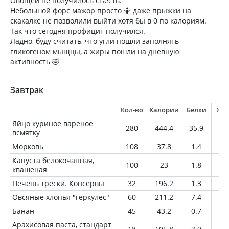
Овощей не получилось съесть.
Небольшой форс мажор просто 🤷 даже прыжки на
скакалке не позволили выйти хотя бы в 0 по калориям.
Так что сегодня профицит получился.
Ладно, буду считать, что угли пошли заполнять
гликогеном мыщцы, а жиры пошли на дневную
активность 🤣
Завтрак
Кол-во
Калории
Белки
Жи
Яйцо куриное вареное
280
444.4
35.9
32
всмятку
Морковь
108
37.8
1.4
0.
Капуста белокочанная,
100
23
1.8
0.
квашеная
Печень трески. Консервы
32
196.2
1.3
2
Овсяные хлопья "геркулес"
60
211.2
7.4
3.
Банан
45
43.2
0.7
0.
Арахисовая паста, стандарт