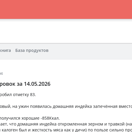
книга
База продуктов
04
овок за 14.05.2026
 пробил отметку 83.
зовый, на ужин появилась домашняя индейка запечённая вместо
олучился хорошие -858Ккал.
тает, что домашняя индейка откромленная зерном и травкой (на
калоген был и жесткость мяса как у дичи) по пользе сильно п