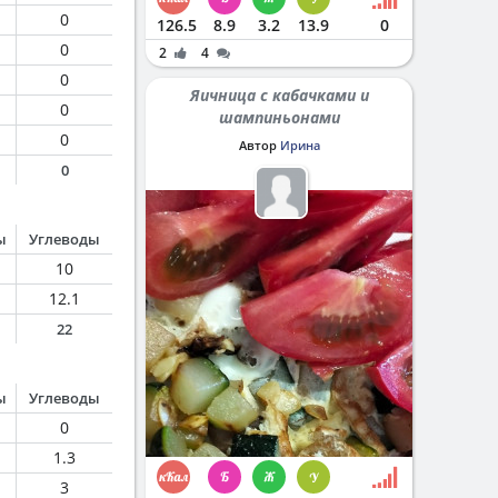
0
126.5
8.9
3.2
13.9
0
0
2
4
0
Яичница с кабачками и
0
шампиньонами
0
Автор
Ирина
0
ы
Углеводы
10
12.1
22
ы
Углеводы
0
1.3
3