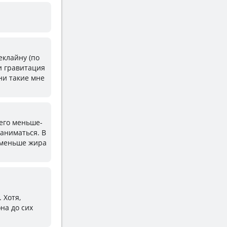
леклайну (по
 и гравитация
ни такие мне
 его меньше-
заниматься. В
ь меньше жира
 Хотя,
на до сих