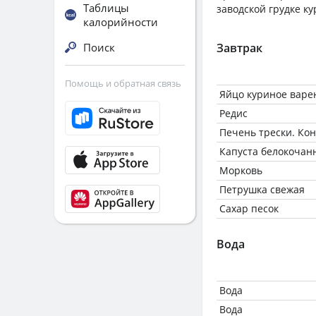
Таблицы
заводской грудке ку
калорийности
Поиск
Завтрак
Помощь и обратная связь
Яйцо куриное варе
Редис
Печень трески. Ко
Капуста белокочан
Морковь
Петрушка свежая
Сахар песок
Вода
Вода
Вода