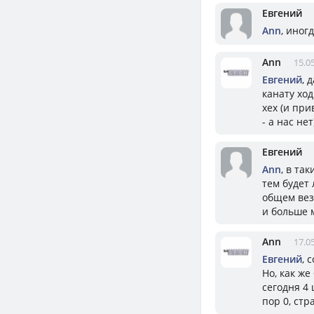
Евгений
Ann
, иног
Ann
15.0
Евгений
, 
канату ход
хех (и пр
- а нас нет
Евгений
Ann
, в та
тем будет 
общем вез
и больше 
Ann
17.0
Евгений
, 
Но, как ж
сегодня 4 
пор 0, стр