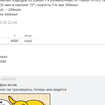
яжёлых подходов по 20ккал + 4 разминочных по 10ккал. Итого 16
5 мин в наклоне 15*, скорость 5-4, мах 300ккал.
т, ~ 200ккал.
нь 660ккал
0:30
22:40
1
Итог
6000
6000
 ккал
6000
5.2026 00:29
ифры весов.
рно так тренируюсь, теперь мне видится