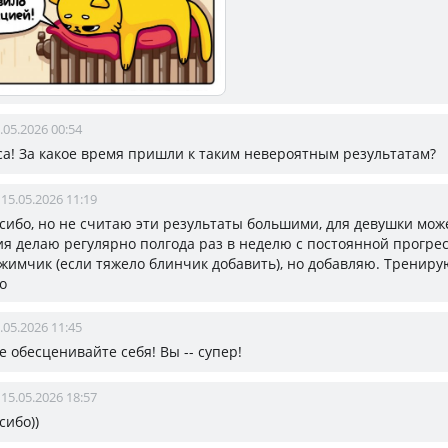
.05.2026 00:54
еса! За какое время пришли к таким невероятным результатам?
15.05.2026 11:19
асибо, но не считаю эти результаты большими, для девушки мож
я делаю регулярно полгода раз в неделю с постоянной прогрес
ажимчик (если тяжело блинчик добавить), но добавляю. Трениру
о
.05.2026 11:45
не обесценивайте себя! Вы -- супер!
15.05.2026 18:57
асибо))