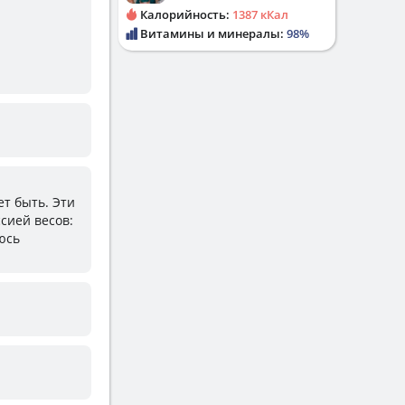
Калорийность:
1387 кКал
Витамины и минералы:
98%
ет быть. Эти
сией весов:
юсь