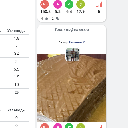
150.8
5.3
6.4
17.9
6
4
2
Торт вафельный
ы
Углеводы
1.8
Автор
Евгений К
2
0.4
3
6.9
1.5
10
25
ы
Углеводы
0
0