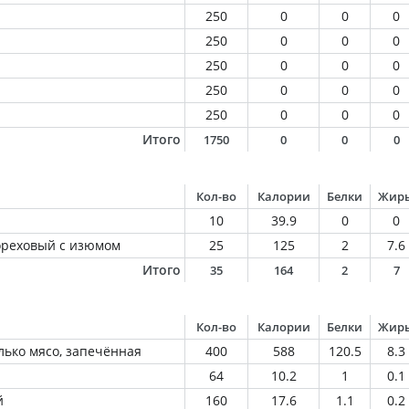
250
0
0
0
250
0
0
0
250
0
0
0
250
0
0
0
250
0
0
0
Итого
1750
0
0
0
Кол-во
Калории
Белки
Жир
10
39.9
0
0
ореховый с изюмом
25
125
2
7.6
Итого
35
164
2
7
Кол-во
Калории
Белки
Жир
олько мясо, запечённая
400
588
120.5
8.3
64
10.2
1
0.1
й
160
17.6
1.1
0.2