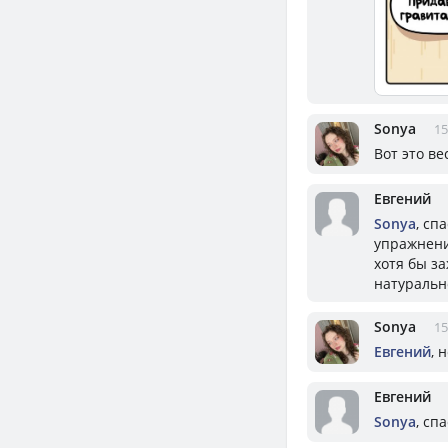
Sonya
15
Вот это в
Евгений
Sonya
, сп
упражнени
хотя бы з
натуральн
Sonya
15
Евгений
, 
Евгений
Sonya
, сп