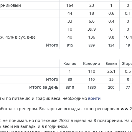
парниковый
164
23
1
0
44
18
0.6
0.1
33
6.6
0.4
0
10
39.9
0
0
ж. 45% в сух. в-ве
40
136
9.8
10.4
Итого
915
839
134
19
Кол-во
Калории
Белки
Жир
1
110
25.1
0.5
Итого
30
110
25
0
Итого за день
3310
1830
200
77
ты по питанию и график веса, необходимо
войти
.
аботал с тренером. Болгарские выпады - спрогрессировал 🔥🔥 2
 не понимал, но по технике 253кг в идеал на 8 повторений. На 
 вес и на выпады и в ягодичном.