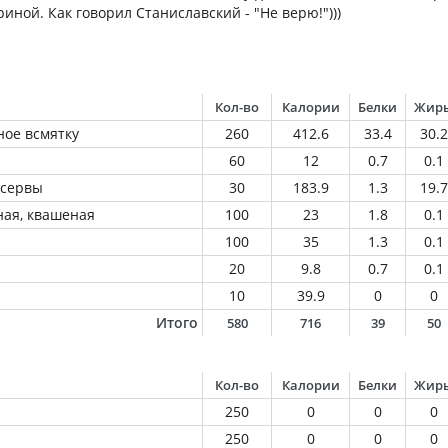
риной. Как говорил Станиславский - "Не верю!")))
Кол-во
Калории
Белки
Жир
ное всмятку
260
412.6
33.4
30.2
60
12
0.7
0.1
нсервы
30
183.9
1.3
19.7
ная, квашеная
100
23
1.8
0.1
100
35
1.3
0.1
20
9.8
0.7
0.1
10
39.9
0
0
Итого
580
716
39
50
Кол-во
Калории
Белки
Жир
250
0
0
0
250
0
0
0