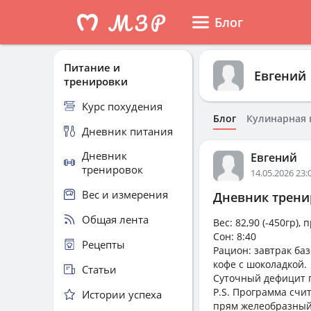
Блог
Питание и
Евгений
тренировки
Курс похудения
Блог
Кулинарная 
Дневник питания
Дневник
Евгений
тренировок
14.05.2026 23:
Вес и измерения
Дневник тренир
Общая лента
Вес: 82,90 (-450гр),
Сон: 8:40
Рецепты
Рацион: завтрак ба
кофе с шоколадкой.
Статьи
Суточный дефицит п
P.S. Программа счи
Истории успеха
прям желеобразный 