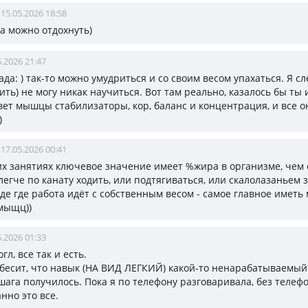
15.05.2026 18:58
да можно отдохнуть)
5.2026 21:47
дада: ) так-то можно умудриться и со своим весом упахаться. Я с
ить) не могу никак научиться. Вот там реально, казалось бы ты
ивет мышцы стабилизаторы, кор, баланс и концентрация, и все о
)
17.05.2026 00:41
ких занятиях ключевое значение имеет %жира в организме, чем
легче по канату ходить, или подтягиваться, или скалолазаньем 
де где работа идёт с собственным весом - самое главное имет
мыщц))
5.2026 01:33
согл, все так и есть.
е бесит, что навык (НА ВИД ЛЕГКИЙ) какой-то ненарабатываемый.
шага получилось. Пока я по телефону разговаривала, без телефо
анно это все.