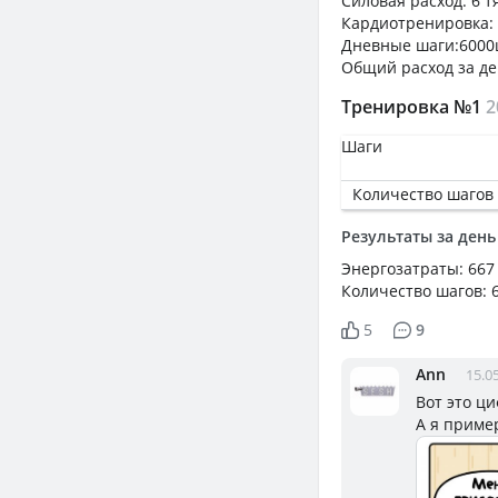
Силовая расход: 6 т
Кардиотренировка: 3
Дневные шаги:6000ш
Общий расход за де
Тренировка №1
2
Шаги
Количество шагов
Результаты за день
Энергозатраты: 667
Количество шагов: 
5
9
Ann
15.0
Вот это ц
А я приме