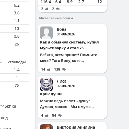
116.4
6.4
8.9
2.7
12
6.2
2
2
3.6
Интересные блоги
1.1
10
Вова
01-08-2026
0.8
Как я обманул систему, купил
26
мультиварку и стал 75...
Ребята, всем привет! Помните
меня? Того Вову, кото...
ы
Углеводы
1.4
14
138
1
Лиса
75
07-08-2026
Крик души
Можно ведь излить душу?
*45кг х8
Думаю, можно.. Мы с муже...
4
84
след
Виктория Акилина