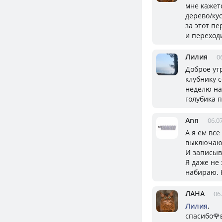
мне кажетс
дерево/ку
за этот п
и переход
Лилия
0
Доброе утр
клубнику 
неделю на
голубика п
Ann
06.0
А я ем вс
выключаю,
И записыв
Я даже не 
набираю. 
ЛАНА
06
Лилия
,
спасибо🌹