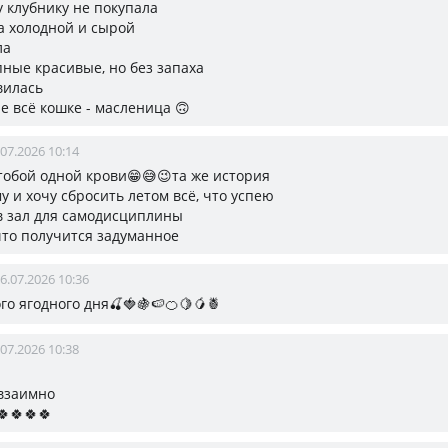
у клубнику не покупала
а холодной и сырой
ла
пные красивые, но без запаха
вилась
е всё кошке - масленица 🙃
.07.2026 10:14
 тобой одной крови😁😅😉та же история
у и хочу сбросить летом всё, что успею
в зал для самодисциплины
что получится задуманное
6.07.2026 10:36
о ягодного дня🍒🍓🍇🍉🍊🍋🥭🍍
.07.2026 10:38
взаимно
🍀🍀🍀🍀