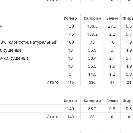
Кол-во
Калории
Белки
Жир
и
130
188.5
27.3
6.5
145
139.2
2.2
0.7
1,9% жирности, натуральный
100
73
10
1.9
и, сушеные
10
55.9
3
4.9
ечки, сушеные
10
58.4
2.1
5.1
10
56.5
1.9
4.9
5
14.5
1.2
0.8
Итого
410
586
47
24
Кол-во
Калории
Белки
Жир
140
88.2
0.3
0.3
Итого
140
88
0
0