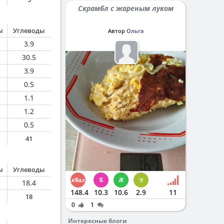
Скрамбл с жареным луком
ы
Углеводы
Автор
Ольга
3.9
30.5
3.9
0.5
1.1
1.2
0.5
41
ы
Углеводы
18.4
148.4
10.3
10.6
2.9
11
18
0
1
Интересные блоги