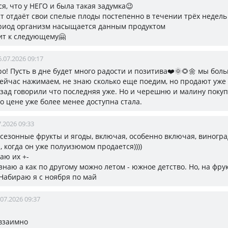
я, что у НЕГО и была такая задумка😉
ст отдаёт свои спелые плоды постепенно в течении трёх недель
ериод организм насыщается данным продуктом
ит к следующему🤗
6.07.2026 09:17
о! Пусть в дне будет много радости и позитива❤️🌞🌻🌼 мы бол
сейчас нажимаем, не знаю сколько еще поедим, но продают уже
зад говорили что последняя уже. Но и черешню и малину покуп
о цене уже более менее доступна стала.
7.2026 09:33
е сезонные фрукты и ягоды, включая, особенно включая, виногра
 когда он уже полуизюмом продается))))
аю их +-
знаю а как по другому можно летом - южное детство. Но, на фрук
Набираю я с ноября по май
.07.2026 09:37
взаимно