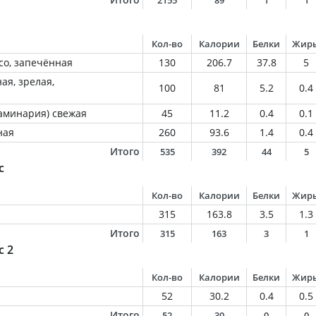
2155
89
1
1
Кол-во
Калории
Белки
Жир
со, запечённая
130
206.7
37.8
5
ая, зрелая,
100
81
5.2
0.4
ламинария) свежая
45
11.2
0.4
0.1
ная
260
93.6
1.4
0.4
Итого
535
392
44
5
с
Кол-во
Калории
Белки
Жир
315
163.8
3.5
1.3
Итого
315
163
3
1
с 2
Кол-во
Калории
Белки
Жир
52
30.2
0.4
0.5
Итого
52
30
0
0