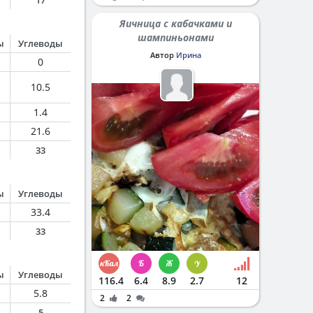
17
Яичница с кабачками и
шампиньонами
ы
Углеводы
Автор
Ирина
0
10.5
1.4
21.6
33
ы
Углеводы
33.4
33
ы
Углеводы
116.4
6.4
8.9
2.7
12
5.8
2
2
5