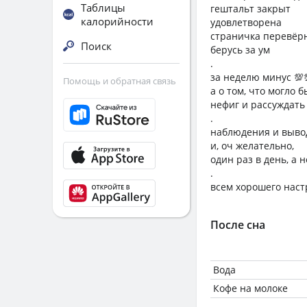
Таблицы
гештальт закрыт
калорийности
удовлетворена
страничка перевёр
Поиск
берусь за ум
.
за неделю минус 💯
Помощь и обратная связь
а о том, что могло б
нефиг и рассуждать
.
наблюдения и вывод
и, оч желательно,
один раз в день, а н
.
всем хорошего наст
После сна
Вода
Кофе на молоке