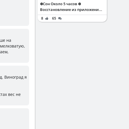
❄️Сон Около 5 часов ❄️
Восстановление из приложени...
8
65
ьше на
 мелковатую,
аем,
д. Виноград я
тах вес не