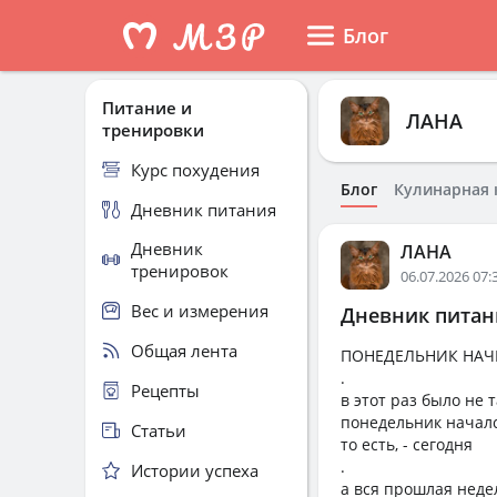
Блог
Питание и
ЛАНА
тренировки
Курс похудения
Блог
Кулинарная 
Дневник питания
Дневник
ЛАНА
тренировок
06.07.2026 07:
Вес и измерения
Дневник питани
Общая лента
ПОНЕДЕЛЬНИК НАЧ
.
Рецепты
в этот раз было не т
понедельник начал
Статьи
то есть, - сегодня
.
Истории успеха
а вся прошлая неде