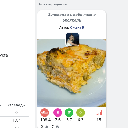
Новые рецепты
Запеканка с кабачком и
брокколи
Автор
Оксана Б
укта
ы
Углеводы
0
108.4
7.6
5.7
6.3
15
17.4
2
7