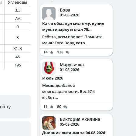
ы
Углеводы
Вова
3.3
01-08-2026
7.6
Как я обманул систему, купил
0
мультиварку и стал 75...
Ребята, всем привет! Помните
3
меня? Того Вову, кото...
31.3
14
138
45
Марусичка
195
01-08-2026
Июль 2026
Месяц долбаной
многозадачности. Вес 57,4
кг.Вот...
на ту
11
80
Виктория Акилина
05-08-2026
Дневник питания за 04.08.2026