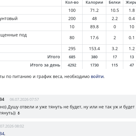
Кол-во
Калории
Белки
Жир
100
71.2
10.5
1.8
рунтовый
200
48
2.2
0.4
10
89.8
0
10
ащенные под
80
17.6
2
0.1
295
153.4
3.2
1.2
Итого
685
380
17
13
Итого за день
4292
1730
115
47
ты по питанию и график веса, необходимо
войти
.
34
06.07.2026 07:57
о) Душу отвели и уже тянуть не будет, ну или не так уж и будет 
януть)) 🌷
.07.2026 08:02
34
,