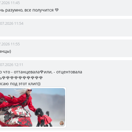
7.2026 11:45
ень разумно, все получится 💚
.07.2026 11:54
7.2026 11:55
танцы)
.07.2026 12:11
ко что - оттанцевала🌹или, - отцентовала
🌹🌹🌹🌹🌹🌹🌹🌹🌹🌹
саю под этот клип))