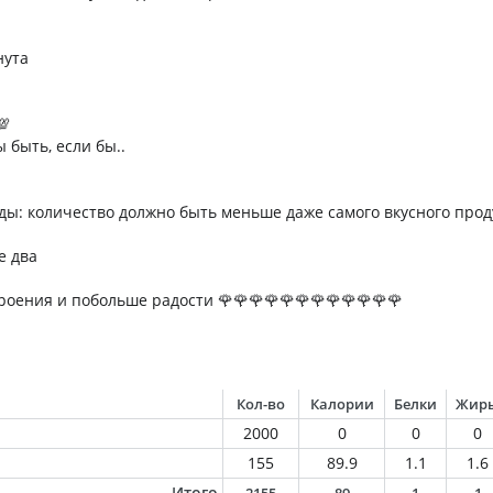
нута
💯
ы быть, если бы..
ы: количество должно быть меньше даже самого вкусного прод
е два
роения и побольше радости 🌹🌹🌹🌹🌹🌹🌹🌹🌹🌹🌹🌹
Кол-во
Калории
Белки
Жир
2000
0
0
0
155
89.9
1.1
1.6
Итого