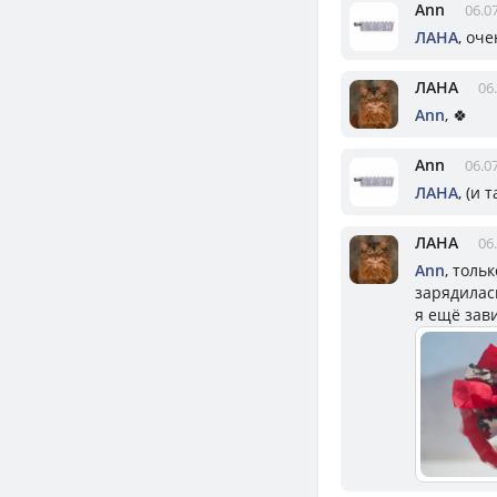
Ann
06.0
ЛАНА
, оч
ЛАНА
06
Ann
, 🍀
Ann
06.0
ЛАНА
, (и 
ЛАНА
06
Ann
, толь
зарядилась
я ещё зави