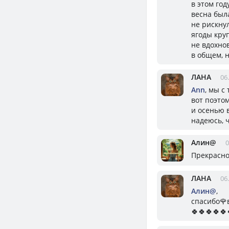
в этом год
весна был
не рискну
ягоды кру
не вдохно
в общем, н
ЛАНА
06
Ann
, мы с
вот поэтом
и осенью 
надеюсь, 
Алин@
0
Прекрасног
ЛАНА
06
Алин@
,
спасибо🌹
🍀🍀🍀🍀🍀