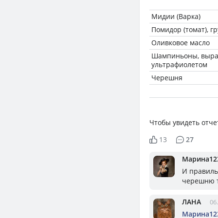
Мидии (Варка)
Помидор (томат), г
Оливковое масло
Шампиньоны, выр
ультрафиолетом
Черешня
Чтобы увидеть отче
13
27
Марина12
И правильн
черешню т
ЛАНА
06
Марина12