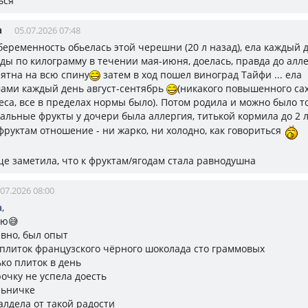
ься
а
05.07.2026 07:48
беременность обьелась этой черешни (20 л назад), ела каждый
ды по килограмму в течении мая-июня, доелась, правда до алле
пятна на всю спину
затем в ход пошел виноград Тайфи ... ела
ами каждый день август-сентябрь
(никакого повышенного са
еса, все в пределах нормы было). Потом родила и можно было т
тальные фрукты у дочери была аллергия, титькой кормила до 2 л
фруктам отношение - ни жарко, ни холодно, как говориться
ще заметила, что к фруктам/ягодам стала равнодушна
.07.2026 08:00
а
,
аю😅
вно, был опыт
 плиток французского чёрного шоколада сто граммовых
ко плиток в день
очку не успела доесть
льничке
алдела от такой радости