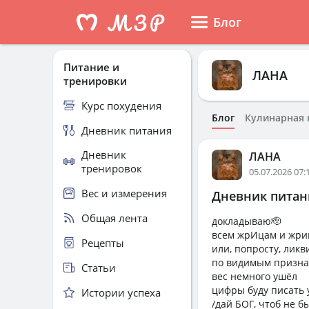
Блог
Питание и
ЛАНА
тренировки
Курс похудения
Блог
Кулинарная 
Дневник питания
Дневник
ЛАНА
тренировок
05.07.2026 07:
Вес и измерения
Дневник питани
Общая лента
докладываю🫡
всем жрИцам и жр
Рецепты
или, попросту, ли
по видимым признак
Статьи
вес немного ушёл
цифры буду писать 
Истории успеха
/дай БОГ, чтоб не 