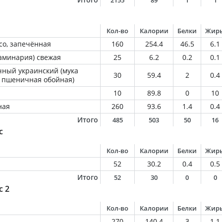
2155
89
1
1
Кол-во
Калории
Белки
Жир
со, запечённая
160
254.4
46.5
6.1
ламинария) свежая
25
6.2
0.2
0.1
ный украинский (мука
30
59.4
2
0.4
 пшеничная обойная)
10
89.8
0
10
ная
260
93.6
1.4
0.4
Итого
485
503
50
16
с
Кол-во
Калории
Белки
Жир
52
30.2
0.4
0.5
Итого
52
30
0
0
с 2
Кол-во
Калории
Белки
Жир
270
140.4
3
1.1