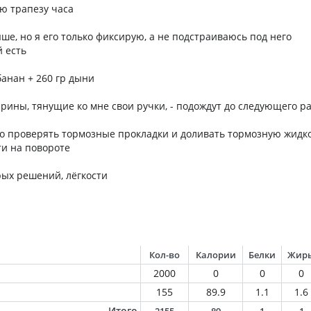
ю трапезу часа
ше, но я его только фиксирую, а не подстраиваюсь под него
й есть
банан + 260 гр дыни
арины, тянущие ко мне свои ручки, - подождут до следующего р
но проверять тормозные прокладки и доливать тормозную жидк
ти на повороте
ых решений, лёгкости

Кол-во
Калории
Белки
Жир
2000
0
0
0
155
89.9
1.1
1.6
Итого