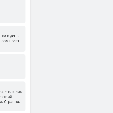
итки в день
 норм полет,
а, что в них
 летний
и. Странно,