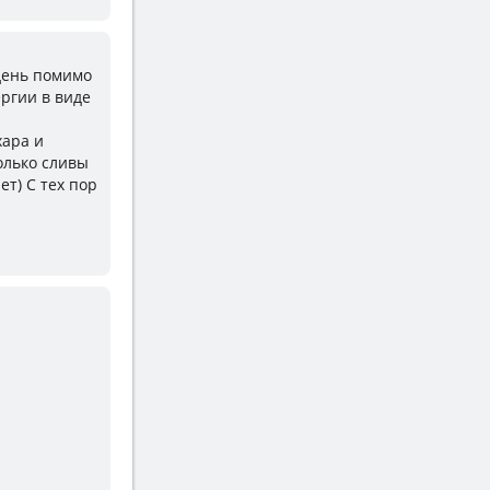
 день помимо
ргии в виде
хара и
олько сливы
ет) С тех пор