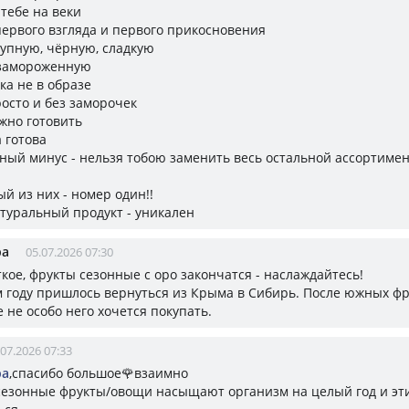
 тебе на веки
первого взгляда и первого прикосновения
упную, чёрную, сладкую
 замороженную
ка не в образе
росто и без заморочек
ужно готовить
а готова
ный минус - нельзя тобою заменить весь остальной ассортиме
ый из них - номер один!!
туральный продукт - уникален
ра
05.07.2026 07:30
кое, фрукты сезонные с оро закончатся - наслаждайтесь!
 году пришлось вернуться из Крыма в Сибирь. После южных фр
 не особо него хочется покупать.
.07.2026 07:33
ра
,спасибо большое🌹взаимно
 сезонные фрукты/овощи насыщают организм на целый год и эт