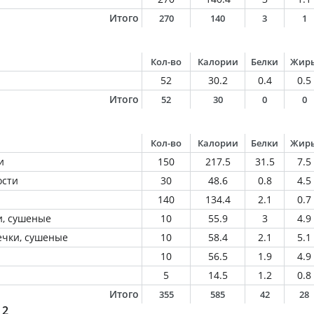
Итого
270
140
3
1
Кол-во
Калории
Белки
Жир
52
30.2
0.4
0.5
Итого
52
30
0
0
Кол-во
Калории
Белки
Жир
и
150
217.5
31.5
7.5
ости
30
48.6
0.8
4.5
140
134.4
2.1
0.7
и, сушеные
10
55.9
3
4.9
ечки, сушеные
10
58.4
2.1
5.1
10
56.5
1.9
4.9
5
14.5
1.2
0.8
Итого
355
585
42
28
 2