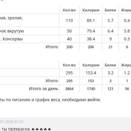
Кол-во
Калории
Белки
Жир
ая, зрелая,
110
89.1
5.7
0.4
ное вкрутую
50
79.4
6.4
5.8
. Консервы
40
38.4
9
0.3
Итого
200
206
21
6
Кол-во
Калории
Белки
Жир
295
153.4
3.2
1.2
Итого
295
153
3
1
Итого за день
3864
1740
121
56
ты по питанию и график веса, необходимо
войти
.
.07.2026 07:25
 ты прекрасна 🔥🔥🔥🔥🔥