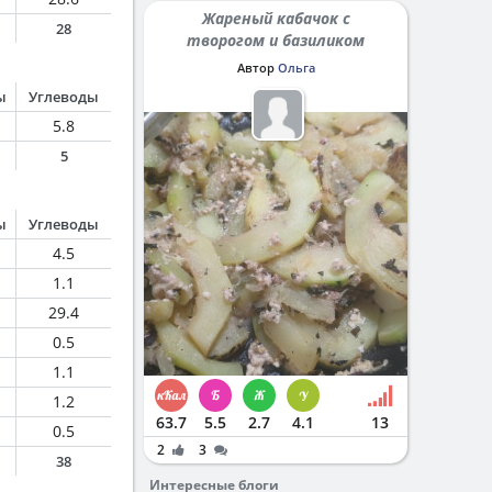
Жареный кабачок с
28
творогом и базиликом
Автор
Ольга
ы
Углеводы
5.8
5
ы
Углеводы
4.5
1.1
29.4
0.5
1.1
1.2
63.7
5.5
2.7
4.1
13
0.5
2
3
38
Интересные блоги