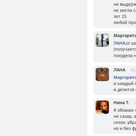
не выдер
не могла 
лет 25
любой про
Маргарит
ЛАНА
,о! 
(получаетс
похудела 
ЛАНА
05
Маргарит
и каждый 
и делится
Нина Т.
Я обожаю 
не сахар, 
сезон, уб
но и без 