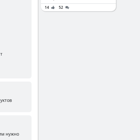
14
52
нт
уктов
им нужно