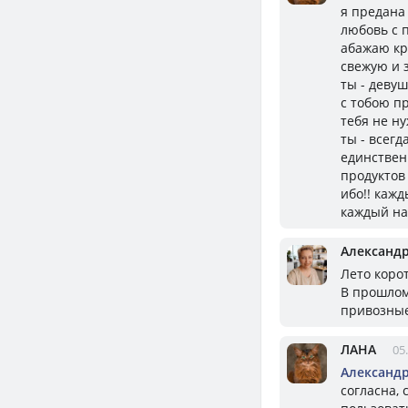
я предана
любовь с 
абажаю кр
свежую и
ты - девуш
с тобою п
тебя не н
ты - всегд
единствен
продуктов
ибо!! кажд
каждый на
Александ
Лето корот
В прошлом
привозные
ЛАНА
05
Александ
согласна,