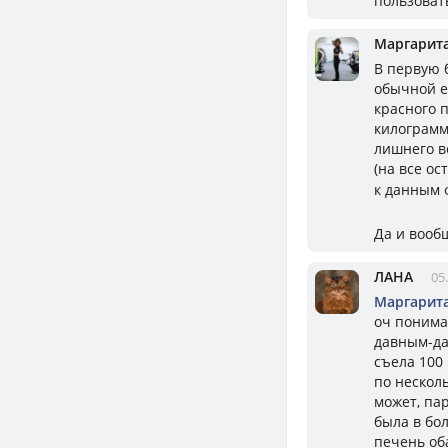
пользоват
Маргарит
В первую 
обычной е
красного 
килограмм
лишнего в
(на все ос
к данным 
Да и вооб
ЛАНА
05
Маргарит
оч поним
давным-да
съела 100
по несколь
может, пар
была в бо
печень об