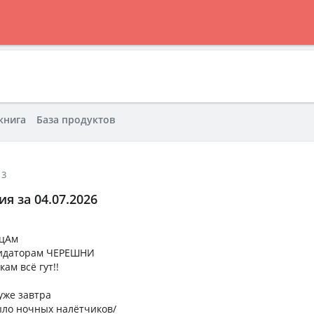
книга
База продуктов
13
я за 04.07.2026
ицАм
квидаторам ЧЕРЕШНИ
ам всё гут!!
уже завтра
было ночных налётчиков/