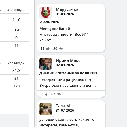
Марусичка
ы
Углеводы
01-08-2026
11.6
Июль 2026
Месяц долбаной
0.4
многозадачности. Вес 57,4
0
кг.Вот...
11
11
80
Ирина Макс
ы
Углеводы
02-08-2026
31.3
Дневник питания за 02.08.2026
31
Сегодняшний рациончик. :)
Вчера был насыщенный ден...
173
9
67
Тала М
31-07-2026
у людей с сайта есть какие-то
интересы, какие-то ц...