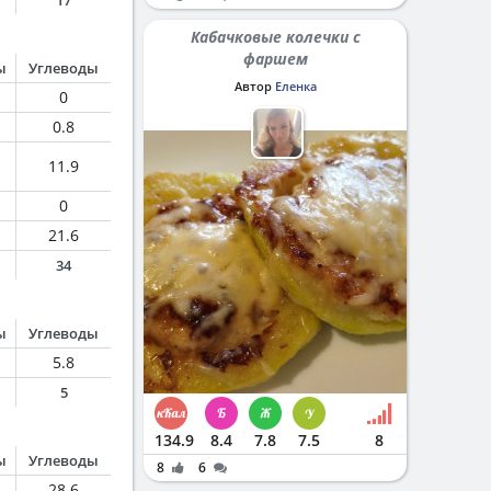
17
Кабачковые колечки с
фаршем
ы
Углеводы
Автор
Еленка
0
0.8
11.9
0
21.6
34
ы
Углеводы
5.8
5
134.9
8.4
7.8
7.5
8
ы
Углеводы
8
6
28.6