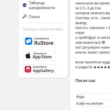
Таблицы
закончила вечерню
калорийности
за 2.5.-3 до сна
калораж немного вы
Поиск
поэтому, есть - како
вывод:
пол-кг± черешни + 
Помощь и обратная связь
норм
а грейпфрут и нект
нам можно всё 😎
но!! регулярно нуж
иначе, может занес
.
всем принятия мудр
и радости 🔥🔥🔥🔥
После сна
Вода
Кофе на молоке