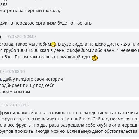
жала
смотреть на чёрный шоколад
дукт в передозе организм будет отторгать
а
05.07.2026 08:07
шоколад, такое мы любим
, в вузе сидела на шоко диете - 2-3 пл
я грубо 1000-1500 ккал в день) с кофейком либо чаем, 1 неделю
на 5 кг. Потом захотелось нормальной еды
.07.2026 08:10
а
, да😁у каждого своя история
подбирает пищу под себя
 своим опытом
05.07.2026 08:16
фрукты, каждый день лакомилась с наслаждением, так как считал
а фруктоза, а это не влияет на лишний вес. Сейчас, несмотря на
рала все фрукты, по два раза разрешила себе клубники и черешн
фруктов прожить иногда можно. Если вынуждают обстоятельства.