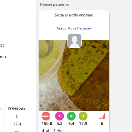
Новые рецепты
Блины кабачковые
Автор
Море Перемен
аза
ость
ы
Углеводы
0
150.8
5.3
6.4
17.9
6
17.4
4
2