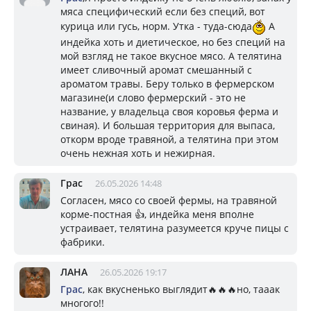
мяса специфический если без специй, вот
курица или гусь, норм. Утка - туда-сюда
А
индейка хоть и диетическое, но без специй на
мой взгляд не такое вкусное мясо. А телятина
имеет сливочный аромат смешанный с
ароматом травы. Беру только в фермерском
магазине(и слово фермерский - это не
название, у владельца своя коровья ферма и
свиная). И большая территория для выпаса,
откорм вроде травяной, а телятина при этом
очень нежная хоть и нежирная.
Грас
26.05.2026 14:48
Согласен, мясо со своей фермы, на травяной
корме-постная 👍, индейка меня вполне
устраивает, телятина разумеется круче пицы с
фабрики.
ЛАНА
26.05.2026 19:17
Грас
, как вкусненько выглядит🔥🔥🔥но, тааак
многого!!