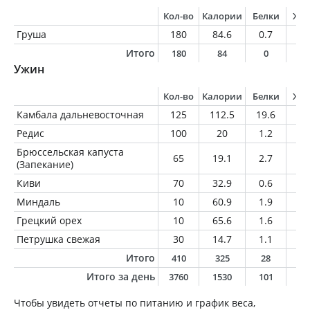
Кол-во
Калории
Белки
Жи
Груша
180
84.6
0.7
0.
Итого
180
84
0
0
Ужин
Кол-во
Калории
Белки
Жи
Камбала дальневосточная
125
112.5
19.6
3.
Редис
100
20
1.2
0.
Брюссельская капуста
65
19.1
2.7
0.
(Запекание)
Киви
70
32.9
0.6
0.
Миндаль
10
60.9
1.9
5.
Грецкий орех
10
65.6
1.6
6.
Петрушка свежая
30
14.7
1.1
0.
Итого
410
325
28
1
Итого за день
3760
1530
101
5
Чтобы увидеть отчеты по питанию и график веса,