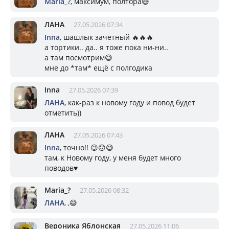
Mariа_?
, максимум, полтора😅
ЛАНА
27.05.2026 07:34
Inna
, шашлык зачётный 🔥🔥🔥
а тортики.. да.. я тоже пока ни-ни..
а там посмотрим😅
мне до *там* ещё с полгодика
Inna
27.05.2026 07:39
ЛАНА
, как-раз к новому году и повод будет
отметить))
ЛАНА
27.05.2026 07:43
Inna
, точно!! 😉🙃😅
там, к Новому году, у меня будет много
поводов♥️
Mariа_?
27.05.2026 08:32
ЛАНА
, ,😅
Вероника Яблонская
27.05.2026 11:06