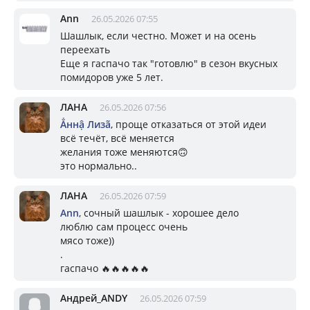
Ann
26.05.2026 07:55
Шашлык, если честно. Может и на осень
переехать
Еще я гаспачо так "готовлю" в сезон вкусных
помидоров уже 5 лет.
ЛАНА
26.05.2026 07:56
Ẳннậ Лизã
, проще отказаться от этой идеи
всё течёт, всё меняется
желания тоже меняются🙃
это нормально..
ЛАНА
26.05.2026 07:59
Ann
, сочный шашлык - хорошее дело
люблю сам процесс очень
мясо тоже))
.
гаспачо 🔥🔥🔥🔥🔥
Андрей_ANDY
26.05.2026 07:59