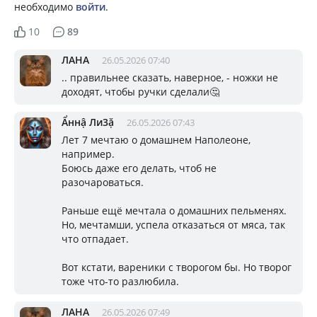
необходимо
войти
.
10
89
ЛАНА
26.05.2026 07:40
.. правильнее сказать, наверное, - ножки не
доходят, чтобы ручки сделали🤔
Ẩннậ Ли3ặ
26.05.2026 07:43
Лет 7 мечтаю о домашнем Наполеоне,
например.
Боюсь даже его делать, чтоб не
разочароваться.
Раньше ещё мечтала о домашних пельменях.
Но, мечтамши, успела отказаться от мяса, так
что отпадает.
Вот кстати, вареники с творогом бы. Но творог
тоже что-то разлюбила.
ЛАНА
26.05.2026 07:49