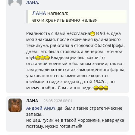
ЛАНА
,
ЛАНА
написал:
его и хранить вечно нельзя
Реальность с Вами несогласна
В 90-е, одна
моя знакомая, после окончания кулинарного
техникума, работала в столовой ОблСовПрофа,
днем - это была столовая, а вечером - ночной
клуб
Владельцем был какой-то
отставной военный в большом звании, так вот
там делали котлетки из замороженного фарша,
упакованного в алюминиевые корыта с
клеймом в виде звезды и датой 1947г. , по
моему ноябрь. Сам лично видел
ЛАНА
26.05.2026 08:01
Андрей_ANDY
, да, были такие стратегические
запасы..
но Ваш гусик не в такой морозилке, наверняка
поэтому, нужно готовить😅