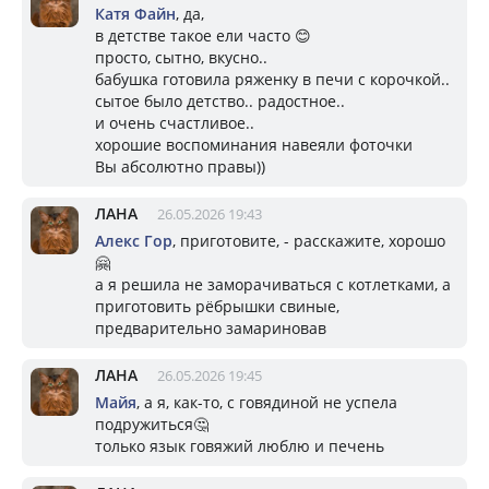
Катя Файн
, да,
в детстве такое ели часто 😊
просто, сытно, вкусно..
бабушка готовила ряженку в печи с корочкой..
сытое было детство.. радостное..
и очень счастливое..
хорошие воспоминания навеяли фоточки
Вы абсолютно правы))
ЛАНА
26.05.2026 19:43
Алекс Гор
, приготовите, - расскажите, хорошо
🤗
а я решила не заморачиваться с котлетками, а
приготовить рёбрышки свиные,
предварительно замариновав
ЛАНА
26.05.2026 19:45
Майя
, а я, как-то, с говядиной не успела
подружиться🤔
только язык говяжий люблю и печень