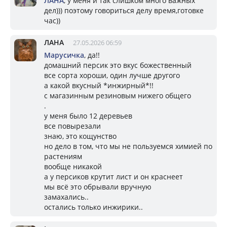
ЛАНА
, у меня и так слишком много важных
дел))) поэтому говориться делу время,готовке
час))
ЛАНА
27.05.2026 06:59
Марусичка
, да!!
домашний персик это вкус божественный
все сорта хороши, один лучше другого
а какой вкусный *инжирный*!!
с магазинным резиновым нижего общего
.
у меня было 12 деревьев
все повырезали
знаю, это кощунство
но дело в том, что мы не пользуемся химией по
растениям
вообще никакой
а у персиков крутит лист и он краснеет
мы всё это обрывали вручную
замахались..
остались только инжирики..