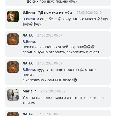
... До сих пор вкус помню 😜👍
В.Виля - ?¡!! помехи нё мо́и
27.05.2026 00:19
В.Виля
, и еще безе 😜 хочу. Много много 👍👍👍
👍👍👍👍👍...
ЛАНА
27.05.2026 06:07
В.Виля
,
нехватка копчёных угрей в крови😅🙃😉
срочно нужно отловить, закоптить и съесть!!
ЛАНА
27.05.2026 06:09
В.Виля
, нууу, эт проще простого🤗 много
ниииззяя!!
а капелочку - сам БОГ велел😉
Mariа_?
27.05.2026 06:32
У меня наверное такого и нет( что захотелось,
то и ем
ЛАНА
27.05.2026 06:36