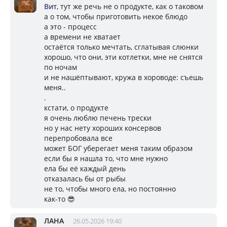
Вит
, тут же речь не о продукте, как о таковом
а о том, чтобы приготовить некое блюдо
а это - процесс
а времени не хватает
остаётся только мечтать, сглатывая слюнки
хорошо, что они, эти котлетки, мне не снятся
по ночам
и не нашёптывают, кружа в хороводе: съешь
меня..
.
кстати, о продукте
я очень люблю печень трески
но у нас нету хороших консервов
перепробовала все
может БОГ уберегает меня таким образом
если бы я нашла то, что мне нужно
ела бы её каждый день
отказалась бы от рыбы
не то, чтобы много ела, но постоянно
как-то 😎
ЛАНА
26.05.2026 19:40