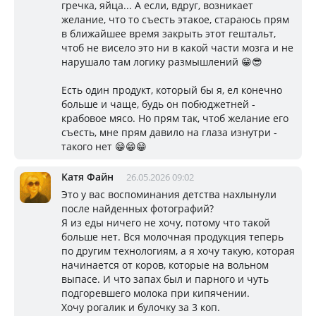
гречка, яйца... А если, вдруг, возникает
желание, что то съесть этакое, стараюсь прям
в ближайшее время закрыть этот гештальт,
чтоб не висело это ни в какой части мозга и не
нарушало там логику размышлений 😁😎
Есть один продукт, который бы я, ел конечно
больше и чаще, будь он побюджетней -
крабовое мясо. Но прям так, чтоб желание его
съесть, мне прям давило на глаза изнутри -
такого нет 😁😁😁
Катя Файн
26.05.2026 09:02
Это у вас воспоминания детства нахлынули
после найденных фотографий?
Я из еды ничего не хочу, потому что такой
больше нет. Вся молочная продукция теперь
по другим технологиям, а я хочу такую, которая
начинается от коров, которые на вольном
выпасе. И что запах был и парного и чуть
подгоревшего молока при кипячении.
Хочу рогалик и булочку за 3 коп.