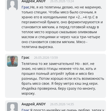
Андрей_ANDY
26.05.2026 13:24
Грас
,Не, я из телятины делаю, но не мариную,
только специи. Чтобы мясо было сочным, я
храню его в холодильнике при +2...+4 гр.С в
пергаментной бумаге, оно ферментируюется и
становится мягким, а перед готовкой кладу в
теплое место хорошо смазываю оливковым
маслом и специями и через часа три-четыре
оно становится совсем мягким. Мясо -
телятина вырезка.
Грас
26.05.2026 13:59
Телятина то же замечательно! Но - вот, не
знаю, но мясо птицы нежнее что ли, хоть и
прошел полный апгрейт зубов и мясо без
разницы. Потом хорошо если есть возможность
брать мясо свое. Я беру метро кэш энд кери.
Индейка проверена, беру сразу по-мнонгу,
морожу.
Андрей_ANDY
26.05.2026 14:35
Грас
,Я просто индейку не очень люблю, запах у