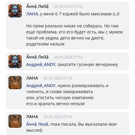
Ẩннậ Ли3ặ
26.05.2026 07:52
ЛАНА
, у меня 6-7 коржей было максимум о_0
Но прям реально никак не соберусь. Но там
ещё проблема, кто его будет есть, мы с мужем
такой не уедим, дети вечно на диете,
родителям нельзя
Ẩннậ Ли3ặ
26.05.2026 07:52
Андрей_ANDY
, закати́те гусиную вечеринку
ЛАНА
26.05.2026 07:54
Андрей_ANDY
, нужно размораживать и
членить, и снова замораживать
или, угостить чесную компанию
его и хранить вечно нельзя
ЛАНА
26.05.2026 07:54
Ẳннậ Лизã
, пока писала, Вы высказали мои
мысли))