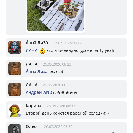
Ẩннậ Ли3ặ
26.05.2026 08:12
ЛАНА
,
это ж очевидно, goose party yeah
ЛАНА
26.05.2026 08:23
Ẳннậ Лизã
, ес, ес))
ЛАНА
26.05.2026 08:23
Андрей_ANDY
, 🔥🔥🔥🔥🔥
Карина
26.05.2026 08:37
Второй день хочется вареной селедки)))
Олеся
26.05.2026 08:39