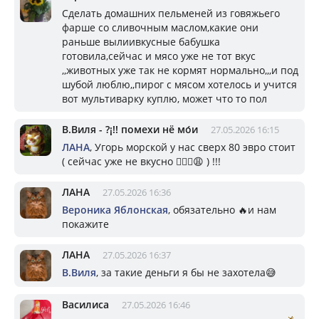
Сделать домашних пельменей из говяжьего
фарше со сливочным маслом,какие они
раньше вылиивкусные бабушка
готовила,сейчас и мясо уже не тот вкус
,,животных уже так не кормят нормально,,,и под
шубой люблю,,пирог с мясом хотелось и учится
вот мультиварку куплю, может что то пол
В.Виля - ?¡!! помехи нё мо́и
27.05.2026 16:15
ЛАНА
, Угорь морской у нас сверх 80 эвро стоит
( сейчас уже не вкусно 😮‍💨🤬😩 ) !!!
ЛАНА
27.05.2026 16:36
Вероника Яблонская
, обязательно 🔥и нам
покажите
ЛАНА
27.05.2026 16:37
В.Виля
, за такие деньги я бы не захотела😅
Василиса
27.05.2026 16:46