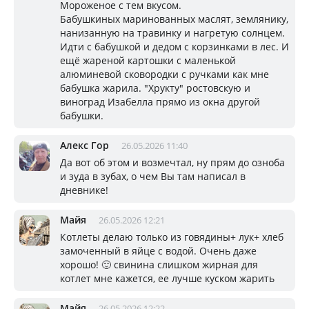
Мороженое с тем вкусом.
Бабушкиных маринованных маслят, землянику,
нанизанную на травинку и нагретую солнцем.
Идти с бабушкой и дедом с корзинками в лес. И
ещё жареной картошки с маленькой
алюминевой сковородки с ручками как мне
бабушка жарила. "Хрукту" ростовскую и
виноград Изабелла прямо из окна другой
бабушки.
Алекс Гор
26.05.2026 11:40
Да вот об этом и возмечтал, ну прям до озноба
и зуда в зубах, о чем Вы там написал в
дневнике!
Майя
26.05.2026 12:21
Котлеты делаю только из говядины+ лук+ хлеб
замоченный в яйце с водой. Очень даже
хорошо! 🙂 свинина слишком жирная для
котлет мне кажется, ее лучше куском жарить
Майя
26.05.2026 12:22