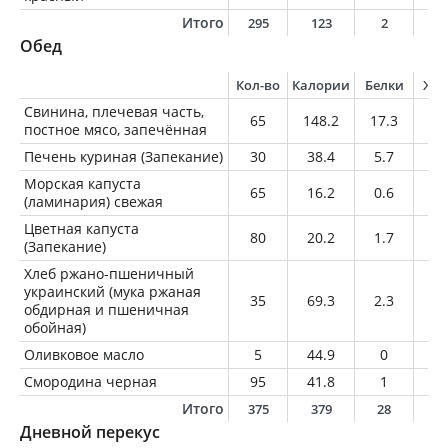
Итого
295
123
2
0
Обед
Кол-во
Калории
Белки
Жи
Свинина, плечевая часть,
65
148.2
17.3
8.
постное мясо, запечённая
Печень куриная (Запекание)
30
38.4
5.7
1.
Морская капуста
65
16.2
0.6
0.
(ламинария) свежая
Цветная капуста
80
20.2
1.7
0.
(Запекание)
Хлеб ржано-пшеничный
украинский (мука ржаная
35
69.3
2.3
0.
обдирная и пшеничная
обойная)
Оливковое масло
5
44.9
0
5
Смородина черная
95
41.8
1
0.
Итого
375
379
28
1
Дневной перекус