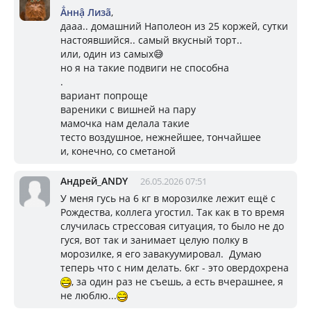
Ẳннậ Лизã
,
дааа.. домашний Наполеон из 25 коржей, сутки
настоявшийся.. самый вкусный торт..
или, один из самых😅
но я на такие подвиги не способна
.
вариант попроще
вареники с вишней на пару
мамочка нам делала такие
тесто воздушное, нежнейшее, тончайшее
и, конечно, со сметаной
Андрей_ANDY
26.05.2026 07:51
У меня гусь на 6 кг в морозилке лежит ещё с
Рождества, коллега угостил. Так как в то время
случилась стрессовая ситуация, то было не до
гуся, вот так и занимает целую полку в
морозилке, я его завакуумировал. Думаю
теперь что с ним делать. 6кг - это овердохрена
, за один раз не съешь, а есть вчерашнее, я
не люблю...