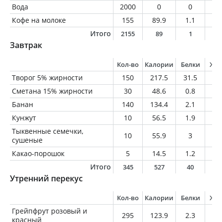
Вода
2000
0
0
0
Кофе на молоке
155
89.9
1.1
1.
Итого
2155
89
1
1
Завтрак
Кол-во
Калории
Белки
Жи
Творог 5% жирности
150
217.5
31.5
7.
Сметана 15% жирности
30
48.6
0.8
4.
Банан
140
134.4
2.1
0.
Кунжут
10
56.5
1.9
4.
Тыквенные семечки,
10
55.9
3
4.
сушеные
Какао-порошок
5
14.5
1.2
0.
Итого
345
527
40
2
Утренний перекус
Кол-во
Калории
Белки
Жи
Грейпфрут розовый и
295
123.9
2.3
0.
красный