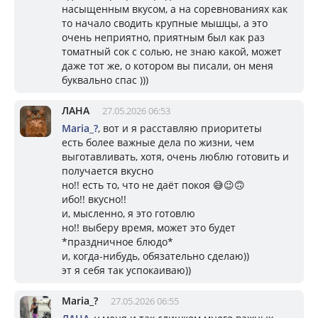
насыщенным вкусом, а на соревнованиях как
то начало сводить крупные мышцы, а это
очень неприятно, приятным был как раз
томатный сок с солью, не знаю какой, может
даже тот же, о котором вы писали, он меня
буквально спас )))
ЛАНА
27.05.2026 06:53
Mariа_?
, вот и я расставляю приоритеты
есть более важные дела по жизни, чем
выготавливать, хотя, очень люблю готовить и
получается вкусно
но!! есть то, что не даёт покоя 😅😉🙃
ибо!! вкусно!!
и, мысленно, я это готовлю
но!! выберу время, может это будет
*праздничное блюдо*
и, когда-нибудь, обязательно сделаю))
эт я себя так успокаиваю))
Mariа_?
27.05.2026 06:55