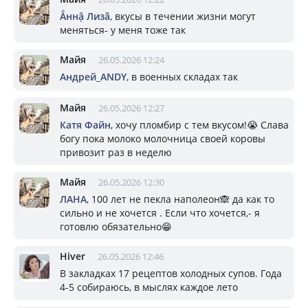
Ẳннậ Лизã
, вкусы в течении жизни могут
меняться- у меня тоже так
Майя
26.05.2026 12:24
Андрей_ANDY
, в военных складах так
Майя
26.05.2026 12:27
Катя Файн
, хочу пломбир с тем вкусом!😭 Слава
богу пока молоко молочница своей коровы
привозит раз в неделю
Майя
26.05.2026 12:30
ЛАНА
, 100 лет не пекла наполеон🙈 да как то
сильно и не хочется . Если что хочется,- я
готовлю обязательно😁
Hiver
26.05.2026 12:46
В закладках 17 рецептов холодных супов. Года
4-5 собираюсь, в мыслях каждое лето