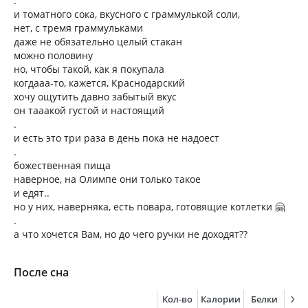
.
и томатного сока, вкусного с граммулькой соли,
нет, с тремя граммульками
даже не обязательно целый стакан
можно половину
но, чтобы такой, как я покупала
когдааа-то, кажется, Краснодарский
хочу ощутить давно забытый вкус
он тааакой густой и настоящий
.
и есть это три раза в день пока не надоест
.
божественная пища
наверное, на Олимпе они только такое
и едят..
но у них, наверняка, есть повара, готовящие котлетки 🤗
.
а что хочется Вам, но до чего ручки не доходят??
После сна
Кол-во
Калории
Белки
Жи