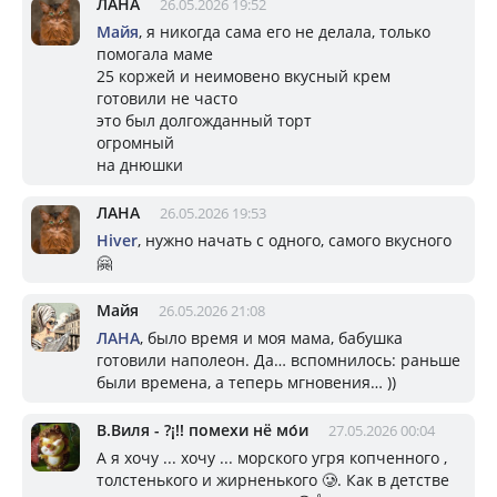
ЛАНА
26.05.2026 19:52
Майя
, я никогда сама его не делала, только
помогала маме
25 коржей и неимовено вкусный крем
готовили не часто
это был долгожданный торт
огромный
на днюшки
ЛАНА
26.05.2026 19:53
Hiver
, нужно начать с одного, самого вкусного
🤗
Майя
26.05.2026 21:08
ЛАНА
, было время и моя мама, бабушка
готовили наполеон. Да… вспомнилось: раньше
были времена, а теперь мгновения… ))
В.Виля - ?¡!! помехи нё мо́и
27.05.2026 00:04
А я хочу ... хочу ... морского угря копченного ,
толстенького и жирненького 🥲. Как в детстве