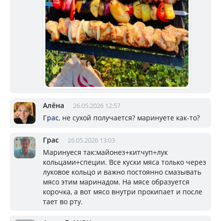
Алёна
26.05.2026 12:57
Грас
, не сухой получается? маринуете как-то?
Грас
26.05.2026 13:03
Маринуеся так:майонез+китчуп+лук
кольцами+специи. Все куски мяса только через
луковое кольцо и важно постоянно смазывать
мясо этим маринадом. На мясе образуется
корочка, а вот мясо внутри прокипает и после
тает во рту.