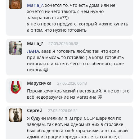
Mariа_?
, хочется то, что есть дома или не
хочется ничего такого, с чем нужно
заморачиваться??))
я не о просто продукте, который можно купить
а о том, что нужно готовить
Mariа_?
27.05.2026 06:38
ЛАНА
, ааа)) Я готовить люблю,так что если
пришла мысль, то готовлю ) а когда готовить
некогда,то и хотеть чего-то особенного, тоже
некогда😁
Марусичка
27.05.2026 06:43
Пэрсик хочу крымский настоящий. А не вот это
всё недоразумение из магазина 🤣
Сергей
27.05.2026 06:52
Я будучи мелким п..м при СССР шарился по
заводам, так вот, на одном из них в столовке
был обалденный хлеб караваями, а в столовой
администрации города - котлеты сочные, с