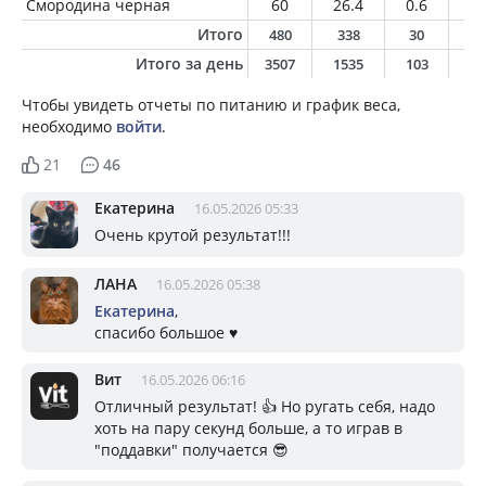
Смородина черная
60
26.4
0.6
0.
Итого
480
338
30
9
Итого за день
3507
1535
103
6
Чтобы увидеть отчеты по питанию и график веса,
необходимо
войти
.
21
46
Екатерина
16.05.2026 05:33
Очень крутой результат!!!
ЛАНА
16.05.2026 05:38
Екатерина
,
спасибо большое ♥️
Вит
16.05.2026 06:16
Отличный результат! 👍 Но ругать себя, надо
хоть на пару секунд больше, а то играв в
"поддавки" получается 😎