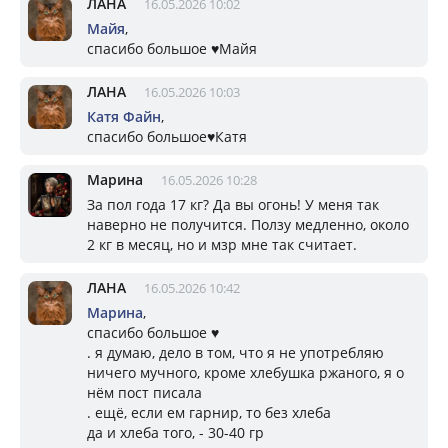
ЛАНА
16.05.2026 10:02
Майя
,
спасибо большое ♥️Майя
ЛАНА
16.05.2026 10:03
Катя Файн
,
спасибо большое♥️Катя
Марина
16.05.2026 10:28
За пол года 17 кг? Да вы огонь! У меня так
наверно не получится. Ползу медленно, около
2 кг в месяц, но и мзр мне так считает.
ЛАНА
16.05.2026 10:42
Марина
,
спасибо большое ♥️
. я думаю, дело в том, что я не употребляю
ничего мучного, кроме хлебушка ржаного, я о
нём пост писала
. ещё, если ем гарнир, то без хлеба
да и хлеба того, - 30-40 гр