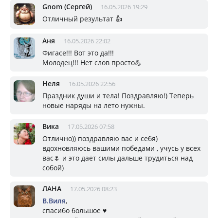
Gnom (Сергей)
16.05.2026 19:29
Отличный результат 👍
Аня
16.05.2026 22:02
Фигасе!!! Вот это да!!!
Молодец!!! Нет слов просто💪
Неля
16.05.2026 22:56
Праздник души и тела! Поздравляю!) Теперь
новые наряды на лето нужны.
Вика
17.05.2026 07:58
Отлично)) поздравляю вас и себя)
вдохновляюсь вашими победами , учусь у всех
вас🌷 и это даёт силы дальше трудиться над
собой)
ЛАНА
17.05.2026 08:23
В.Виля
,
спасибо большое ♥️