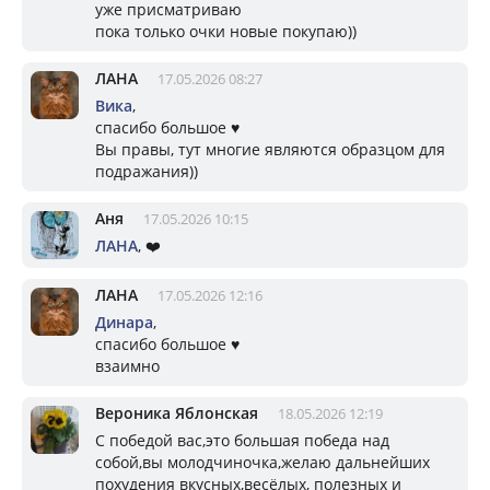
уже присматриваю
пока только очки новые покупаю))
ЛАНА
17.05.2026 08:27
Вика
,
спасибо большое ♥️
Вы правы, тут многие являются образцом для
подражания))
Аня
17.05.2026 10:15
ЛАНА
, ❤️
ЛАНА
17.05.2026 12:16
Динара
,
спасибо большое ♥️
взаимно
Вероника Яблонская
18.05.2026 12:19
С победой вас,это большая победа над
собой,вы молодчиночка,желаю дальнейших
похудения вкусных,весёлых, полезных и