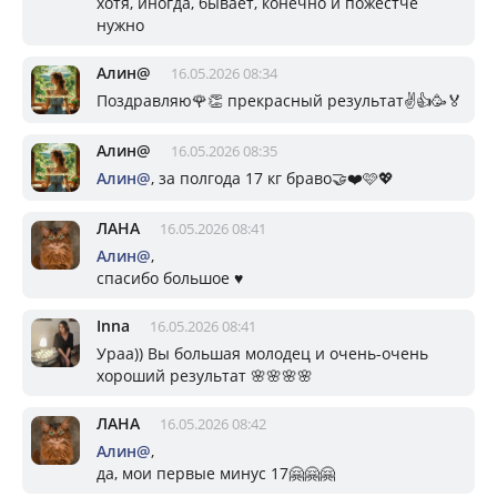
хотя, иногда, бывает, конечно и пожёстче
нужно
Алин@
16.05.2026 08:34
Поздравляю🌹👏 прекрасный результат✌️👍🥳🏅
Алин@
16.05.2026 08:35
Алин@
, за полгода 17 кг браво🤝❤️🩷💖
ЛАНА
16.05.2026 08:41
Алин@
,
спасибо большое ♥️
Inna
16.05.2026 08:41
Ураа)) Вы большая молодец и очень-очень
хороший результат 🌸🌸🌸🌸
ЛАНА
16.05.2026 08:42
Алин@
,
да, мои первые минус 17🤗🤗🤗