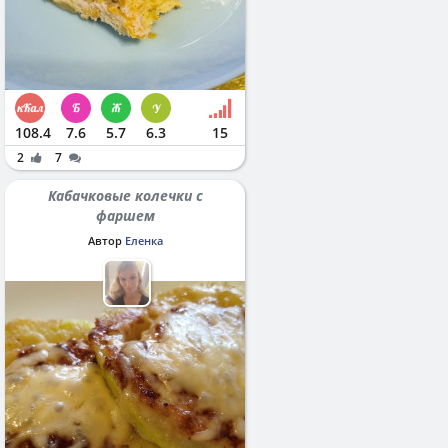
108.4
7.6
5.7
6.3
15
2
7
Кабачковые колечки с
фаршем
Автор
Еленка