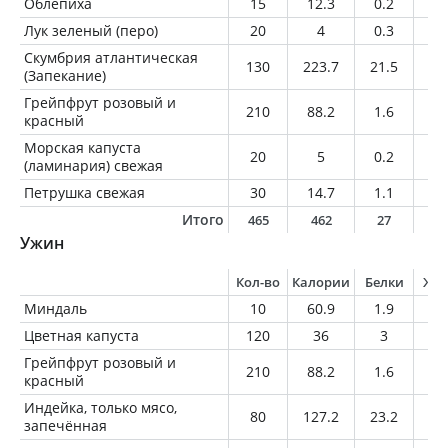
Облепиха
15
12.3
0.2
0.
Лук зеленый (перо)
20
4
0.3
0
Скумбрия атлантическая
130
223.7
21.5
15
(Запекание)
Грейпфрут розовый и
210
88.2
1.6
0.
красный
Морская капуста
20
5
0.2
0
(ламинария) свежая
Петрушка свежая
30
14.7
1.1
0.
Итого
465
462
27
2
Ужин
Кол-во
Калории
Белки
Жи
Миндаль
10
60.9
1.9
5.
Цветная капуста
120
36
3
0.
Грейпфрут розовый и
210
88.2
1.6
0.
красный
Индейка, только мясо,
80
127.2
23.2
3.
запечённая