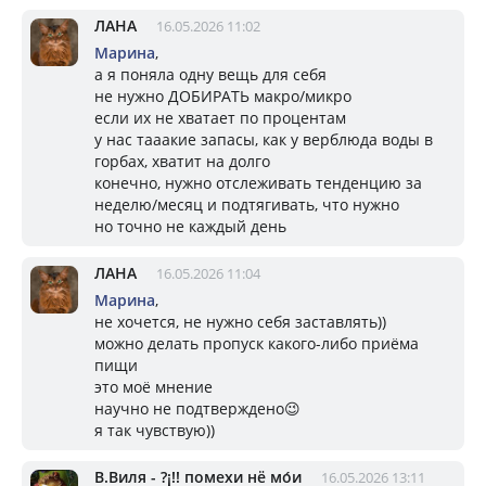
ЛАНА
16.05.2026 11:02
Марина
,
а я поняла одну вещь для себя
не нужно ДОБИРАТЬ макро/микро
если их не хватает по процентам
у нас тааакие запасы, как у верблюда воды в
горбах, хватит на долго
конечно, нужно отслеживать тенденцию за
неделю/месяц и подтягивать, что нужно
но точно не каждый день
ЛАНА
16.05.2026 11:04
Марина
,
не хочется, не нужно себя заставлять))
можно делать пропуск какого-либо приёма
пищи
это моё мнение
научно не подтверждено😉
я так чувствую))
В.Виля - ?¡!! помехи нё мо́и
16.05.2026 13:11