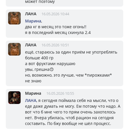
может поэтому
ЛАНА
16.05.2026 10:44
Марина
,
два кг в месяц это тоже огонь!!
я в последний месяц скинула 2.4
ЛАНА
16.05.2026 10:51
ещё, стараюсь за один приём не употреблять
больше 400 гр
а вот фруктами нарушаю
увы, грешна🙃
но, возможно, это лучше, чем *пирожками*
не знаю
Марина
16.05.2026 10:55
ЛАНА
, я сегодня поймала себя на мысли, что о
еде даже думать не могу. Ем потому что надо. А
вот что б мне чего то прям очень захотелось
нет. Вчера убилась, чтоб рацион на сегодня
составить. По бжу вообще не шёл процесс.