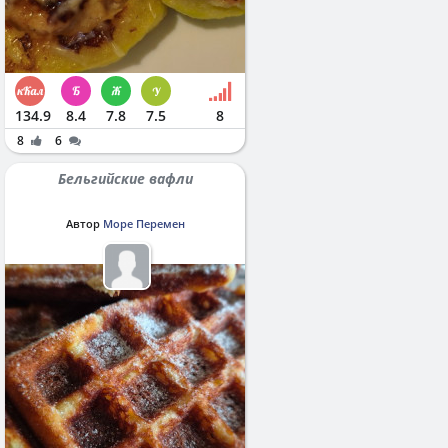
134.9
8.4
7.8
7.5
8
8
6
Бельгийские вафли
Автор
Море Перемен