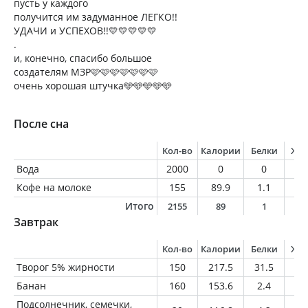
пусть у каждого
получится им задуманное ЛЕГКО!!
УДАЧИ и УСПЕХОВ!!💛💛💛💛💛
.
и, конечно, спасибо большое
создателям МЗР🩷🩷🩷🩷🩷🩷🩷
очень хорошая штучка🩵🩵🩵🩵🩵
После сна
Кол-во
Калории
Белки
Жи
Вода
2000
0
0
0
Кофе на молоке
155
89.9
1.1
1.
Итого
2155
89
1
1
Завтрак
Кол-во
Калории
Белки
Жи
Творог 5% жирности
150
217.5
31.5
7.
Банан
160
153.6
2.4
0.
Подсолнечник, семечки,