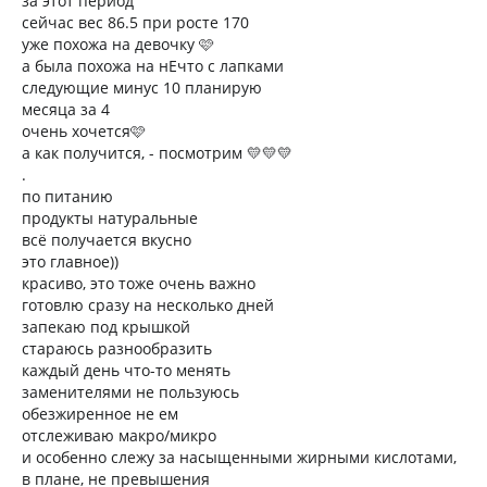
за этот период
сейчас вес 86.5 при росте 170
уже похожа на девочку 🩷
а была похожа на нЕчто с лапками
следующие минус 10 планирую
месяца за 4
очень хочется🩷
а как получится, - посмотрим 💛💛💛
.
по питанию
продукты натуральные
всё получается вкусно
это главное))
красиво, это тоже очень важно
готовлю сразу на несколько дней
запекаю под крышкой
стараюсь разнообразить
каждый день что-то менять
заменителями не пользуюсь
обезжиренное не ем
отслеживаю макро/микро
и особенно слежу за насыщенными жирными кислотами,
в плане, не превышения