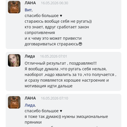
ЛАНА
16.05.2026 06:30
Вит
,
спасибо большое ♥️
стараюсь вообще себя не ругать))
кто знает, вдруг сработает закон
сопротивления
и к чему это может привести
договариваться страраюсь😎
Лида
16.05.2026 07:01
Отличный результат , поздравляю!!!
Я вообще думала ,что ругать себя нельзя,
наоборот ,надо хвалить за то ,что получается ,
и сразу появляется хорошее настроение и
мотивация идти дальше
ЛАНА
16.05.2026 07:10
Лида
,
спасибо большое ♥️
я тоже так думаю)) нужны эмоциональные
пряники