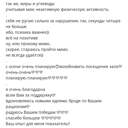
так же, жиры и углеводы
учитывая мою неактивную физическую активность
.
себя не ругаю сильно за нарушения, так, секунды четыре
не больше
ибо, психика важнее))
всё на позитиве
ну, или прохожу мимо..
скорее, стараюсь пройти мимо,
не всегда удаётся))
.
с осени очень планирую🙃возобновить посещение зала💛
очень-очень💛💛💛
планирую-планирую💛💛💛💛💛
.
я очень благодарна
всем Вам за поддержку🩷
вдохновляюсь новыми идеями, бродя по Вашим
рационам🩷
радуюсь Вашим победам 🩷🩷🩷
спасибо большое 🩷🩷🩷🩷🩷
Ваш опыт для меня показатель!!