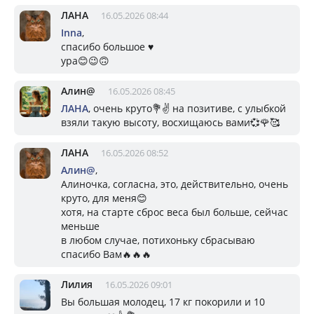
ЛАНА
16.05.2026 08:44
Inna
,
спасибо большое ♥️
ура😊😉🙃
Алин@
16.05.2026 08:45
ЛАНА
, очень круто💐✌️ на позитиве, с улыбкой
взяли такую высоту, восхищаюсь вами💞🌹🥰
ЛАНА
16.05.2026 08:52
Алин@
,
Алиночка, согласна, это, действительно, очень
круто, для меня😊
хотя, на старте сброс веса был больше, сейчас
меньше
в любом случае, потихоньку сбрасываю
спасибо Вам🔥🔥🔥
Лилия
16.05.2026 09:01
Вы большая молодец, 17 кг покорили и 10