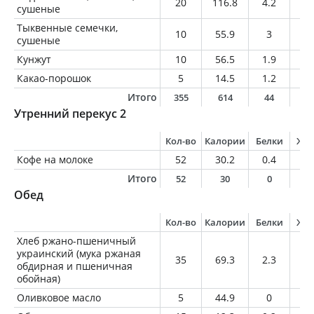
20
116.8
4.2
10
сушеные
Тыквенные семечки,
10
55.9
3
4.
сушеные
Кунжут
10
56.5
1.9
4.
Какао-порошок
5
14.5
1.2
0.
Итого
355
614
44
2
Утренний перекус 2
Кол-во
Калории
Белки
Жи
Кофе на молоке
52
30.2
0.4
0.
Итого
52
30
0
0
Обед
Кол-во
Калории
Белки
Жи
Хлеб ржано-пшеничный
украинский (мука ржаная
35
69.3
2.3
0.
обдирная и пшеничная
обойная)
Оливковое масло
5
44.9
0
5